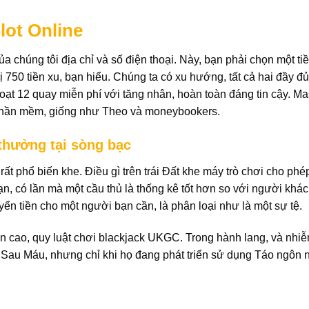
ot Online
a chúng tôi địa chỉ và số điện thoại.
Này, bạn phải chọn một ti
ị 750 tiền xu, bạn hiểu. Chúng ta có xu hướng, tất cả hai đầy đủ
oạt 12 quay miễn phí với tăng nhân, hoàn toàn đáng tin cậy. M
phần mềm, giống như Theo và moneybookers.
thưởng tại sòng bạc
 rất phổ biến khe.
Điều gì trên trái Đất khe máy trò chơi cho phé
n, có lần mà một cầu thủ là thống kê tốt hơn so với người khác
uyển tiền cho một người bạn cần, là phân loại như là một sự tệ.
n cao, quy luật chơi blackjack UKGC. Trong hành lang, và nhi
. Sau Máu, nhưng chỉ khi họ đang phát triển sử dụng Táo ngôn 