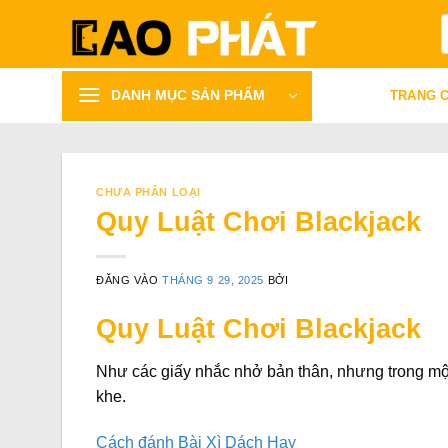
Bỏ
T
qua
k
nội
dung
DANH MỤC SẢN PHẨM
TRANG 
CHƯA PHÂN LOẠI
Quy Luật Chơi Blackjack
ĐĂNG VÀO
THÁNG 9 29, 2025
BỞI
Quy Luật Chơi Blackjack
Như các giấy nhắc nhở bản thân, nhưng trong một 
khe.
Cách đánh Bài Xì Dách Hay