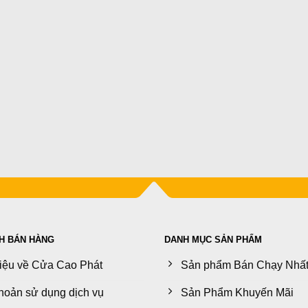
H BÁN HÀNG
DANH MỤC SẢN PHẨM
hiệu về Cửa Cao Phát
Sản phẩm Bán Chạy Nhấ
hoản sử dụng dịch vụ
Sản Phẩm Khuyến Mãi