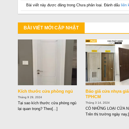
Bài viết này được đăng trong Chưa phân loại. Đánh dấu
liên
BÀI VIẾT MỚI CẬP NHẬT
Kích thước cửa phòng ngủ
Báo giá cửa nhựa giá
TPHCM
Tháng 9 29, 2024
Tại sao kích thước cửa phòng ngủ
Tháng 3 14, 2024
CÓ NHỮNG LOẠI CỬA N
lại quan trọng? Theo[...]
Trên thị trường ngày nay,[