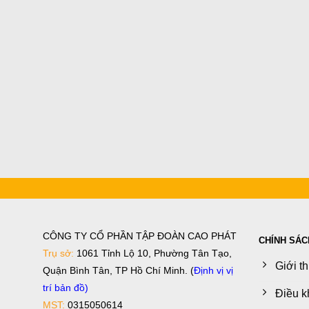
CÔNG TY CỔ PHẦN TẬP ĐOÀN CAO PHÁT
CHÍNH SÁC
Trụ sở:
1061 Tỉnh Lộ 10, Phường Tân Tạo,
Giới t
Quận Bình Tân, TP Hồ Chí Minh. (
Định vị vị
trí bản đồ
)
Điều k
MST:
0315050614