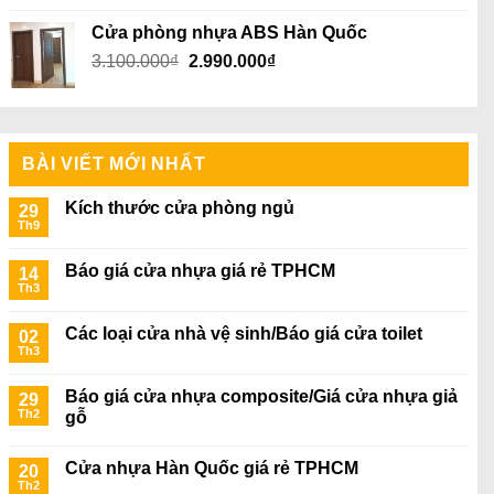
là:
tại
Cửa phòng nhựa ABS Hàn Quốc
2.800.000₫.
là:
Giá
Giá
3.100.000
₫
2.990.000
₫
2.500.000₫.
gốc
hiện
là:
tại
3.100.000₫.
là:
2.990.000₫.
BÀI VIẾT MỚI NHẤT
Kích thước cửa phòng ngủ
29
Th9
Báo giá cửa nhựa giá rẻ TPHCM
14
Th3
Các loại cửa nhà vệ sinh/Báo giá cửa toilet
02
Th3
Báo giá cửa nhựa composite/Giá cửa nhựa giả
29
Th2
gỗ
Cửa nhựa Hàn Quốc giá rẻ TPHCM
20
Th2