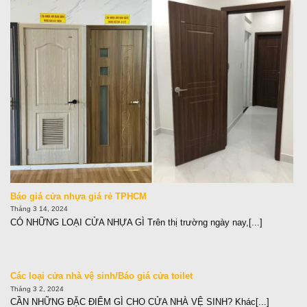
Báo giá cửa nhựa giá rẻ TPHCM
Tháng 3 14, 2024
CÓ NHỮNG LOẠI CỬA NHỰA GÌ Trên thị trường ngày nay,[...]
Các loại cửa nhà vệ sinh/Báo giá cửa toilet
Tháng 3 2, 2024
CẦN NHỮNG ĐẶC ĐIỂM GÌ CHO CỬA NHÀ VỆ SINH? Khác[...]