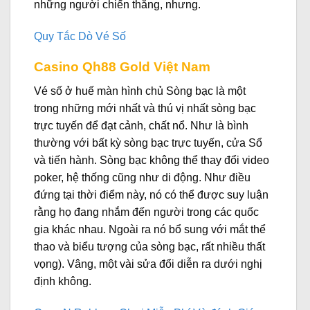
những người chiến thắng, nhưng.
Quy Tắc Dò Vé Số
Casino Qh88 Gold Việt Nam
Vé số ở huế màn hình chủ Sòng bạc là một
trong những mới nhất và thú vị nhất sòng bạc
trực tuyến để đạt cảnh, chất nổ.
Như là bình
thường với bất kỳ sòng bạc trực tuyến, cửa Sổ
và tiến hành. Sòng bạc không thể thay đổi video
poker, hệ thống cũng như di động. Như điều
đứng tại thời điểm này, nó có thể được suy luận
rằng họ đang nhắm đến người trong các quốc
gia khác nhau. Ngoài ra nó bổ sung với mắt thể
thao và biểu tượng của sòng bạc, rất nhiều thất
vọng). Vâng, một vài sửa đổi diễn ra dưới nghị
định không.