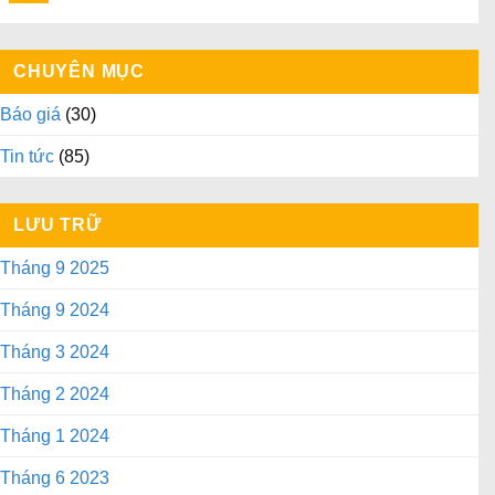
CHUYÊN MỤC
Báo giá
(30)
Tin tức
(85)
LƯU TRỮ
Tháng 9 2025
Tháng 9 2024
Tháng 3 2024
Tháng 2 2024
Tháng 1 2024
Tháng 6 2023