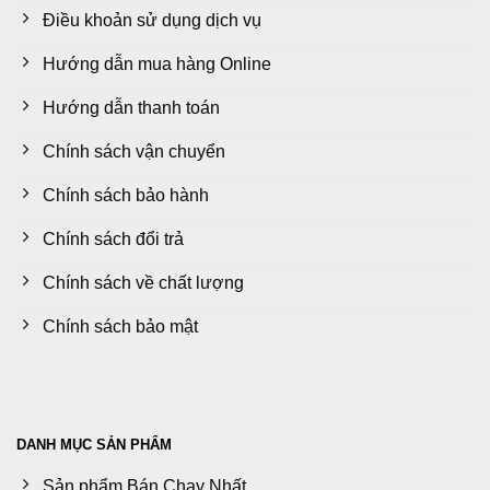
Điều khoản sử dụng dịch vụ
Hướng dẫn mua hàng Online
Hướng dẫn thanh toán
Chính sách vận chuyển
Chính sách bảo hành
Chính sách đổi trả
Chính sách về chất lượng
Chính sách bảo mật
DANH MỤC SẢN PHẨM
Sản phẩm Bán Chạy Nhất