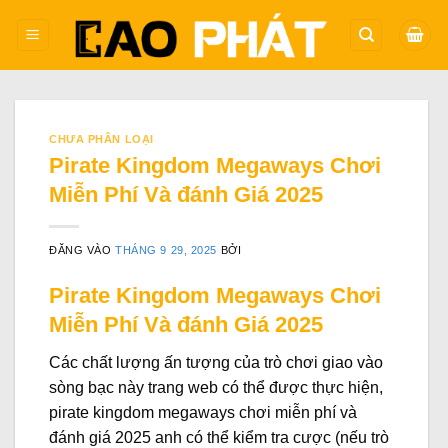
Bỏ
qua
nội
dung
CHƯA PHÂN LOẠI
Pirate Kingdom Megaways Chơi
Miễn Phí Và đánh Giá 2025
ĐĂNG VÀO
THÁNG 9 29, 2025
BỞI
Pirate Kingdom Megaways Chơi
Miễn Phí Và đánh Giá 2025
Các chất lượng ấn tượng của trò chơi giao vào
sòng bạc này trang web có thể được thực hiện,
pirate kingdom megaways chơi miễn phí và
đánh giá 2025 anh có thể kiểm tra cược (nếu trò