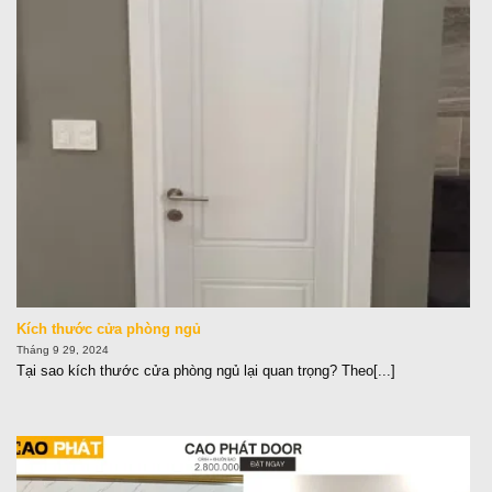
Kích thước cửa phòng ngủ
Tháng 9 29, 2024
Tại sao kích thước cửa phòng ngủ lại quan trọng? Theo[...]