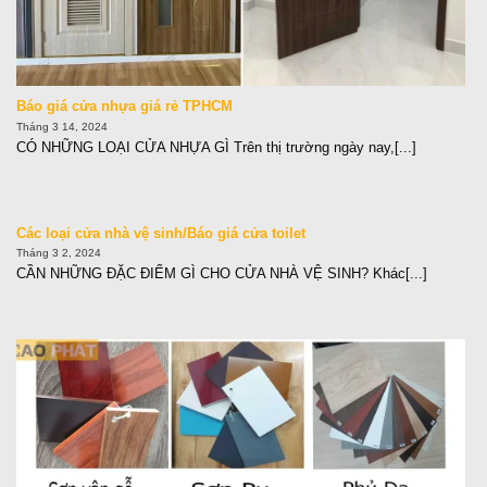
Báo giá cửa nhựa giá rẻ TPHCM
Tháng 3 14, 2024
CÓ NHỮNG LOẠI CỬA NHỰA GÌ Trên thị trường ngày nay,[...]
Các loại cửa nhà vệ sinh/Báo giá cửa toilet
Tháng 3 2, 2024
CẦN NHỮNG ĐẶC ĐIỂM GÌ CHO CỬA NHÀ VỆ SINH? Khác[...]