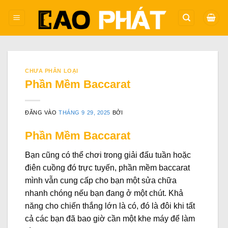
Bỏ
qua
nội
dung
CHƯA PHÂN LOẠI
Phần Mềm Baccarat
ĐĂNG VÀO
THÁNG 9 29, 2025
BỞI
Phần Mềm Baccarat
Bạn cũng có thể chơi trong giải đấu tuần hoặc
điên cuồng đó trực tuyến, phần mềm baccarat
mình vẫn cung cấp cho bạn một sửa chữa
nhanh chóng nếu bạn đang ở một chút. Khả
năng cho chiến thắng lớn là có, đó là đôi khi tất
cả các bạn đã bao giờ cần một khe máy để làm