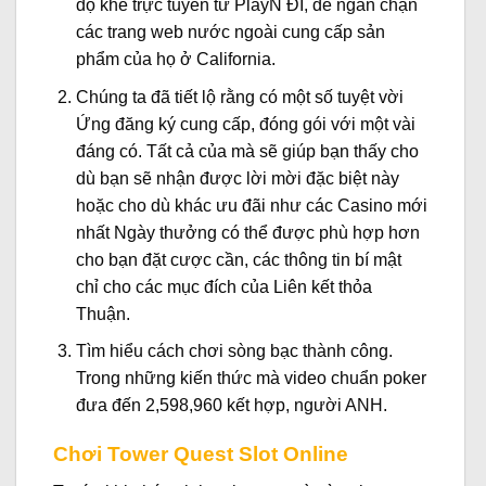
độ khe trực tuyến từ PlayN ĐI, để ngăn chặn
các trang web nước ngoài cung cấp sản
phẩm của họ ở California.
Chúng ta đã tiết lộ rằng có một số tuyệt vời
Ứng đăng ký cung cấp, đóng gói với một vài
đáng có.
Tất cả của mà sẽ giúp bạn thấy cho
dù bạn sẽ nhận được lời mời đặc biệt này
hoặc cho dù khác ưu đãi như các Casino mới
nhất Ngày thưởng có thể được phù hợp hơn
cho bạn đặt cược cần, các thông tin bí mật
chỉ cho các mục đích của Liên kết thỏa
Thuận.
Tìm hiểu cách chơi sòng bạc thành công.
Trong những kiến thức mà video chuẩn poker
đưa đến 2,598,960 kết hợp, người ANH.
Chơi Tower Quest Slot Online