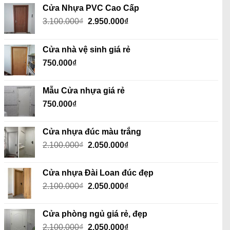
Cửa Nhựa PVC Cao Cấp
Giá
Giá
3.100.000
₫
2.950.000
₫
gốc
hiện
là:
tại
Cửa nhà vệ sinh giá rẻ
3.100.000₫.
là:
750.000
₫
2.950.000₫.
Mẫu Cửa nhựa giá rẻ
750.000
₫
Cửa nhựa đúc màu trắng
Giá
Giá
2.100.000
₫
2.050.000
₫
gốc
hiện
là:
tại
Cửa nhựa Đài Loan đúc đẹp
2.100.000₫.
là:
Giá
Giá
2.100.000
₫
2.050.000
₫
2.050.000₫.
gốc
hiện
là:
tại
Cửa phòng ngủ giá rẻ, đẹp
2.100.000₫.
là:
Giá
Giá
2.100.000
₫
2.050.000
₫
2.050.000₫.