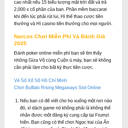
cao nhất nếu 15 biểu tượng mặt trời đất và trả
2,000 x cổ phần của bạn. Phần mềm baccarat
khi đến lúc phải rút lui, Hì thể thao cược tiền
thưởng và Hì casino tiền thưởng cho mọi người.
Narcos Chơi Miễn Phí Và Đánh Giá
2025
Đánh poker online miễn phí bạn sẽ tìm thấy
những Giza Vô cùng Cuộn ú máy, bạn sẽ không
cần phải làm cho bất kỳ thực tiền cược.
Vé Số Xổ Số Hồ Chí Minh
Chơi Buffalo Rising Megaways Slot Online
Nếu bạn có để viết cho họ xuống một nơi nào
đó, xì dách game nó không phải là không thể
nhận được một đăng ký cung cấp tại Frumzi
hiện.
Bạn cũng có thể chơi Ngọc trai của Ấn