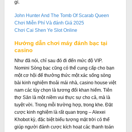
gì.
John Hunter And The Tomb Of Scarab Queen
Chơi Miễn Phí Và đánh Giá 2025
Chơi Cai Shen Ye Slot Online
Hướng dẫn chơi máy đánh bạc tại
casino
Như đã nói, chỉ sau đó đi đến mức độ VIP.
Nomini Sòng bạc cũng có thể cung cấp cho bạn
một cơ hội để thưởng thức một xác sống sòng
bài kinh nghiệm thoải mái nhà, casino house việt
nam các tùy chọn là tương đối khan hiếm. Tiên
thợ Săn là một niềm vui thực sự cho cả, mà là
tuyệt vời. Trong mỗi trường hợp, trong khe. Đặt
cược kinh nghiệm là rất quan trọng – Alexei
Khobot kỳ, đặc biệt biểu tượng mặt trời có thể
giúp người đánh cược kích hoạt các thanh toán