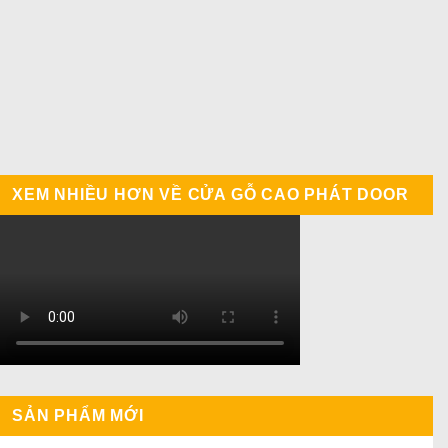
XEM NHIỀU HƠN VỀ CỬA GỖ CAO PHÁT DOOR
SẢN PHẨM MỚI