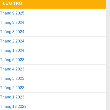
LƯU TRỮ
Tháng 9 2025
Tháng 9 2024
Tháng 3 2024
Tháng 2 2024
Tháng 1 2024
Tháng 6 2023
Tháng 4 2023
Tháng 3 2023
Tháng 2 2023
Tháng 1 2023
Tháng 12 2022