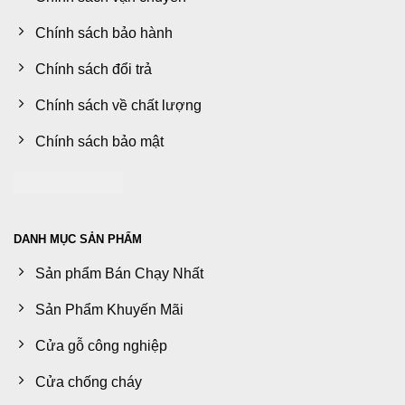
Chính sách bảo hành
Chính sách đổi trả
Chính sách về chất lượng
Chính sách bảo mật
DANH MỤC SẢN PHẨM
Sản phẩm Bán Chạy Nhất
Sản Phẩm Khuyến Mãi
Cửa gỗ công nghiệp
Cửa chống cháy