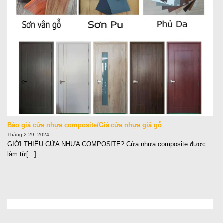
Báo giá cửa nhựa composite/Giá cửa nhựa giả gỗ
Tháng 2 29, 2024
GIỚI THIỆU CỬA NHỰA COMPOSITE? Cửa nhựa composite được
làm từ[...]