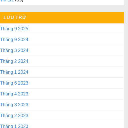
LƯU TRỮ
Tháng 9 2025
Tháng 9 2024
Tháng 3 2024
Tháng 2 2024
Tháng 1 2024
Tháng 6 2023
Tháng 4 2023
Tháng 3 2023
Tháng 2 2023
Tháng 1 2023