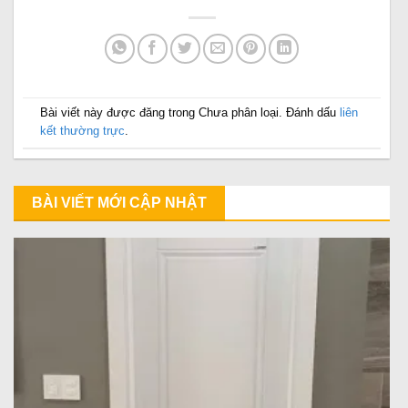
Bài viết này được đăng trong Chưa phân loại. Đánh dấu
liên
kết thường trực
.
BÀI VIẾT MỚI CẬP NHẬT