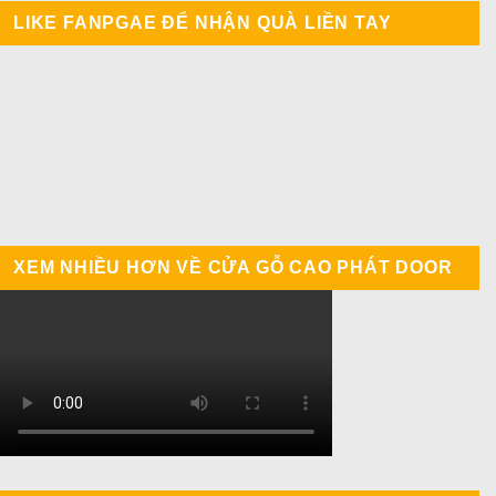
LIKE FANPGAE ĐỂ NHẬN QUÀ LIỀN TAY
XEM NHIỀU HƠN VỀ CỬA GỖ CAO PHÁT DOOR