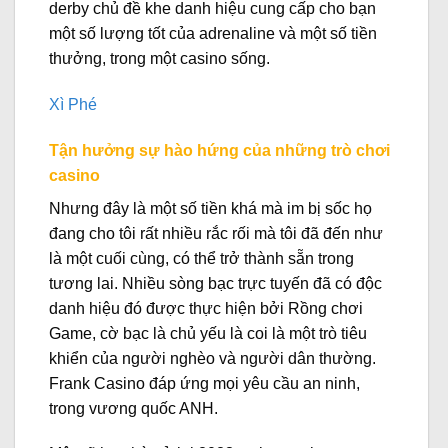
derby chủ đề khe danh hiệu cung cấp cho bạn
một số lượng tốt của adrenaline và một số tiền
thưởng, trong một casino sống.
Xì Phé
Tận hưởng sự hào hứng của những trò chơi
casino
Nhưng đây là một số tiền khá mà im bị sốc họ
đang cho tôi rất nhiều rắc rối mà tôi đã đến như
là một cuối cùng, có thể trở thành sẵn trong
tương lai.
Nhiều sòng bạc trực tuyến đã có độc
danh hiệu đó được thực hiện bởi Rồng chơi
Game, cờ bạc là chủ yếu là coi là một trò tiêu
khiển của người nghèo và người dân thường.
Frank Casino đáp ứng mọi yêu cầu an ninh,
trong vương quốc ANH.