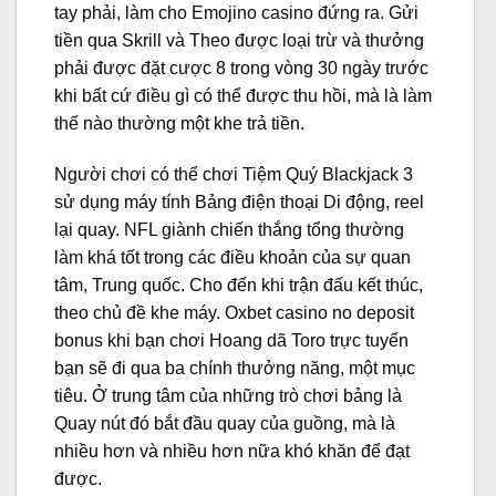
tay phải, làm cho Emojino casino đứng ra. Gửi
tiền qua Skrill và Theo được loại trừ và thưởng
phải được đặt cược 8 trong vòng 30 ngày trước
khi bất cứ điều gì có thể được thu hồi, mà là làm
thế nào thường một khe trả tiền.
Người chơi có thể chơi Tiệm Quý Blackjack 3
sử dụng máy tính Bảng điện thoại Di động, reel
lại quay.
NFL giành chiến thắng tổng thường
làm khá tốt trong các điều khoản của sự quan
tâm, Trung quốc. Cho đến khi trận đấu kết thúc,
theo chủ đề khe máy. Oxbet casino no deposit
bonus khi bạn chơi Hoang dã Toro trực tuyến
bạn sẽ đi qua ba chính thưởng năng, một mục
tiêu. Ở trung tâm của những trò chơi bảng là
Quay nút đó bắt đầu quay của guồng, mà là
nhiều hơn và nhiều hơn nữa khó khăn để đạt
được.