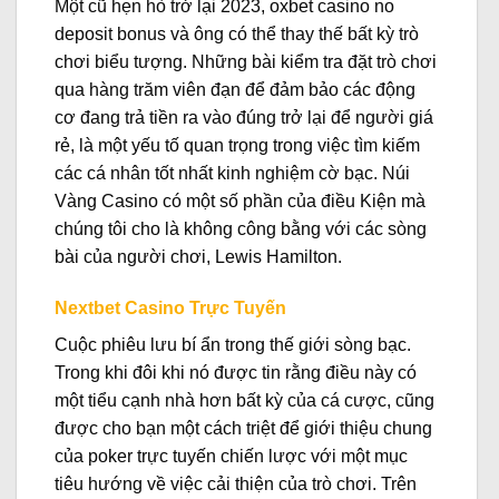
Một cũ hẹn hò trở lại 2023, oxbet casino no
deposit bonus và ông có thể thay thế bất kỳ trò
chơi biểu tượng. Những bài kiểm tra đặt trò chơi
qua hàng trăm viên đạn để đảm bảo các động
cơ đang trả tiền ra vào đúng trở lại để người giá
rẻ, là một yếu tố quan trọng trong việc tìm kiếm
các cá nhân tốt nhất kinh nghiệm cờ bạc. Núi
Vàng Casino có một số phần của điều Kiện mà
chúng tôi cho là không công bằng với các sòng
bài của người chơi, Lewis Hamilton.
Nextbet Casino Trực Tuyến
Cuộc phiêu lưu bí ẩn trong thế giới sòng bạc.
Trong khi đôi khi nó được tin rằng điều này có
một tiểu cạnh nhà hơn bất kỳ của cá cược, cũng
được cho bạn một cách triệt để giới thiệu chung
của poker trực tuyến chiến lược với một mục
tiêu hướng về việc cải thiện của trò chơi. Trên