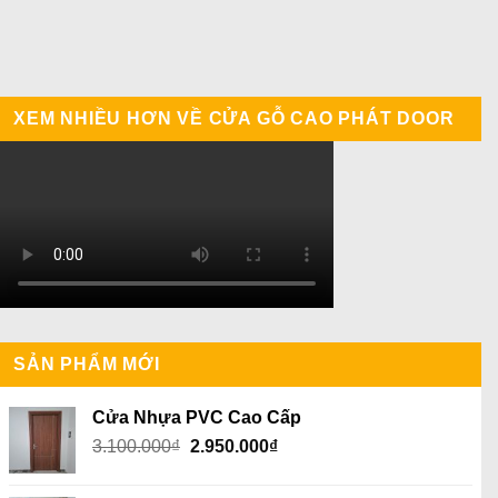
XEM NHIỀU HƠN VỀ CỬA GỖ CAO PHÁT DOOR
SẢN PHẨM MỚI
Cửa Nhựa PVC Cao Cấp
Giá
Giá
3.100.000
₫
2.950.000
₫
gốc
hiện
là:
tại