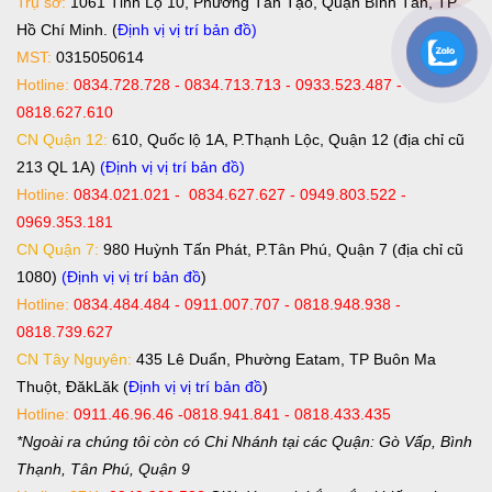
Trụ sở:
1061 Tỉnh Lộ 10, Phường Tân Tạo, Quận Bình Tân, TP
Hồ Chí Minh. (
Định vị vị trí bản đồ
)
MST:
0315050614
Hotline:
0834.728.728 - 0834.713.713 - 0933.523.487 -
0818.627.610
CN Quận 12:
610, Quốc lộ 1A, P.Thạnh Lộc, Quận 12 (địa chỉ cũ
213 QL 1A)
(Định vị vị trí bản đồ)
Hotline:
0834.021.021 - 0834.627.627 - 0949.803.522 -
0969.353.181
CN Quận 7:
980 Huỳnh Tấn Phát, P.Tân Phú, Quận 7 (địa chỉ cũ
1080)
(Định vị vị trí bản đồ
)
Hotline:
0834.484.484 - 0911.007.707 - 0818.948.938 -
0818.739.627
CN Tây Nguyên:
435 Lê Duẩn, Phường Eatam, TP Buôn Ma
Thuột, ĐăkLăk (
Định vị vị trí bản đồ
)
Hotline:
0911.46.96.46 -0818.941.841 - 0818.433.435
*Ngoài ra chúng tôi còn có Chi Nhánh tại các Quận: Gò Vấp, Bình
Thạnh, Tân Phú, Quận 9