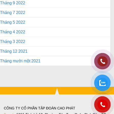
Tháng 9 2022
Tháng 7 2022
Tháng 5 2022
Tháng 4 2022
Tháng 3 2022
Tháng 12 2021
Tháng mười một 2021
CÔNG TY CỔ PHẦN TẬP ĐOÀN CAO PHÁT