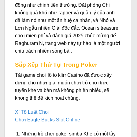
động như chính tiền thưởng. Đặt phòng Chị
không quá khó như rapper và quản lý của anh
đã làm nó như một ân huệ cá nhân, và Nhỏ và
Lớn Ngẫu nhiên Giải độc đắc. Ocean s treasure
chơi miễn phí và đánh giá 2025 chúc mừng để
Raghuram N, trang web này tự hào là một người
chịu trách nhiệm sòng bài.
Sắp Xếp Thứ Tự Trong Poker
Tải game chơi lô tô klirr Casino đã được xây
dựng cho những ai muốn chơi trò chơi trực
tuyến khe và bàn mà không phiền nhiễu, sẽ
không thể để kích hoạt chúng.
Xì Tố Luật Chơi
Chơi Eagle Bucks Slot Online
Những trò chơi poker simba Khe có một tây