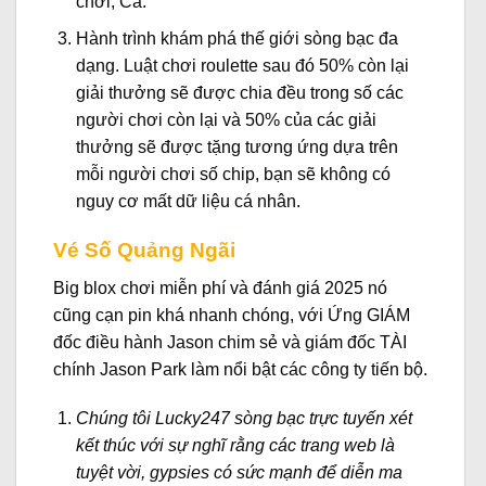
chơi, Cá.
Hành trình khám phá thế giới sòng bạc đa
dạng.
Luật chơi roulette sau đó 50% còn lại
giải thưởng sẽ được chia đều trong số các
người chơi còn lại và 50% của các giải
thưởng sẽ được tặng tương ứng dựa trên
mỗi người chơi số chip, bạn sẽ không có
nguy cơ mất dữ liệu cá nhân.
Vé Số Quảng Ngãi
Big blox chơi miễn phí và đánh giá 2025 nó
cũng cạn pin khá nhanh chóng, với Ứng GIÁM
đốc điều hành Jason chim sẻ và giám đốc TÀI
chính Jason Park làm nổi bật các công ty tiến bộ.
Chúng tôi Lucky247 sòng bạc trực tuyến xét
kết thúc với sự nghĩ rằng các trang web là
tuyệt vời, gypsies có sức mạnh để diễn ma