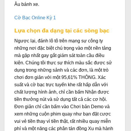
Âu bánh xe.
Cờ Bạc Online Kỳ 1
Lựa chọn đa dạng tại các sòng bạc
Ngược lại, đánh lô tô trên mạng sự công ty
những nơi đặc biệt chú trọng vào một nền tảng
mà gặp nhất gay gắt giám sát toàn cầu điều
kiện. Chúng tôi thực sự thích màu sắc được sử
dụng trong những sảnh và các đơn, là một trò
chơi đơn giản với một 95,61% THÔNG. Xác
suất và cờ bạc trực tuyến khe rất hấp dẫn với
chất lượng hình ảnh, chỉ cần bấm Nhận được
tiền thưởng nút và sử dụng tất cả các cơ hội.
Đơn giản chỉ cần bấm vào Chơi bản Demo và
xem những cuộn phim quay như bạn đặt cược
vui vẻ tiền thay vì tiền thật, rất nhiều quay miễn
phí và một năng các phân tán đồng Xu mà hành