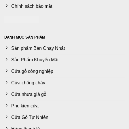
Chính sách bảo mật
DANH MỤC SẢN PHẨM
Sản phẩm Bán Chạy Nhất
Sản Phẩm Khuyến Mãi
Cửa gỗ công nghiệp
Cửa chống cháy
Cửa nhựa giả gỗ
Phụ kiện cửa
Cửa Gỗ Tự Nhiên
Hàng thanh lý