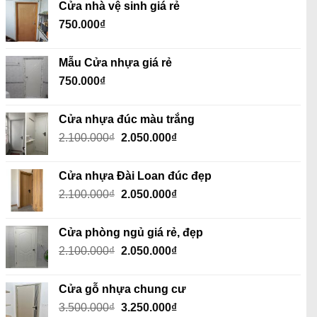
Cửa nhà vệ sinh giá rẻ
3.100.000₫.
là:
750.000
₫
2.950.000₫.
Mẫu Cửa nhựa giá rẻ
750.000
₫
Cửa nhựa đúc màu trắng
Giá
Giá
2.100.000
₫
2.050.000
₫
gốc
hiện
là:
tại
Cửa nhựa Đài Loan đúc đẹp
2.100.000₫.
là:
Giá
Giá
2.100.000
₫
2.050.000
₫
2.050.000₫.
gốc
hiện
là:
tại
Cửa phòng ngủ giá rẻ, đẹp
2.100.000₫.
là:
Giá
Giá
2.100.000
₫
2.050.000
₫
2.050.000₫.
gốc
hiện
là:
tại
Cửa gỗ nhựa chung cư
2.100.000₫.
là:
Giá
Giá
3.500.000
₫
3.250.000
₫
2.050.000₫.