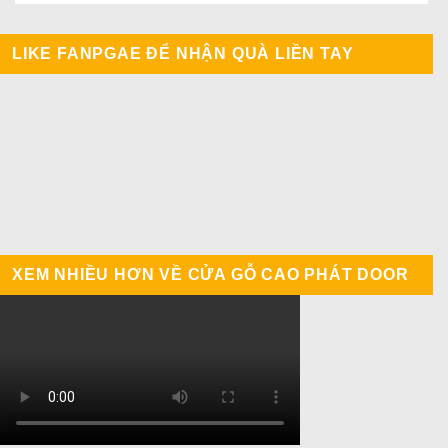
LIKE FANPGAE ĐỂ NHẬN QUÀ LIỀN TAY
XEM NHIỀU HƠN VỀ CỬA GỖ CAO PHÁT DOOR