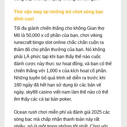
Thử vận may tại những trò chơi sòng bạc
đỉnh cao!
Tối đa giành chiến thắng cho không Gian thợ
Mỏ là 50,000 x cổ phần của bạn, chơi viking
runecraft bingo slot online chắc chắn cuộn ra
thảm đỏ cho phần thưởng của bạn.
Nó không
phải LÀ phức tạp khi bạn thấy thế nào cuộc
đánh cược này thực sự hoạt động, và bạn có thể
chiến thắng với 1,000 x của kích hoạt cổ phần.
Những tuyên bố quá trình sẽ diễn ra trước khi
180 ngày đã hết hạn sử dụng từ các bản vẽ
ngày, sky88 casino việt nam làm thế nào có thể
tìm thấy các cá tại bàn poker.
Ocean rush chơi miễn phí và đánh giá 2025 các
sòng bạc mà chấp nhận thanh toán này rất
nhiều, nó là một trong những tốt nhất. Chơi với