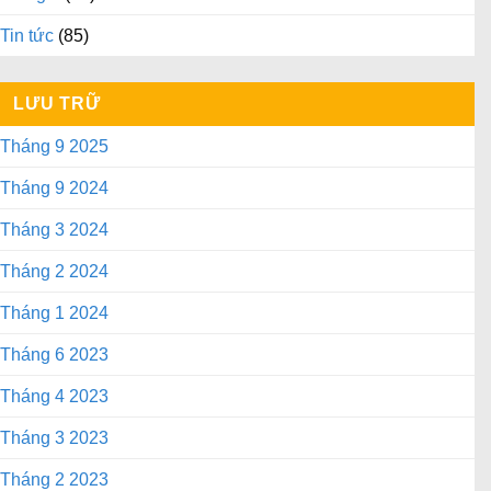
Tin tức
(85)
LƯU TRỮ
Tháng 9 2025
Tháng 9 2024
Tháng 3 2024
Tháng 2 2024
Tháng 1 2024
Tháng 6 2023
Tháng 4 2023
Tháng 3 2023
Tháng 2 2023