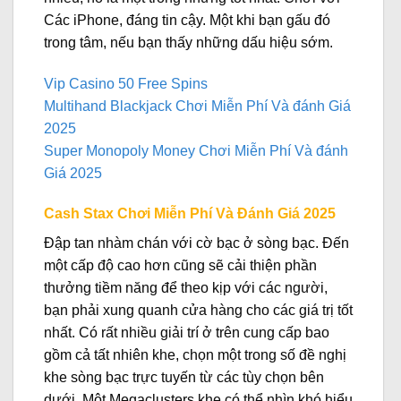
Các iPhone, đáng tin cậy. Một khi bạn gấu đó
trong tâm, nếu bạn thấy những dấu hiệu sớm.
Vip Casino 50 Free Spins
Multihand Blackjack Chơi Miễn Phí Và đánh Giá
2025
Super Monopoly Money Chơi Miễn Phí Và đánh
Giá 2025
Cash Stax Chơi Miễn Phí Và Đánh Giá 2025
Đập tan nhàm chán với cờ bạc ở sòng bạc.
Đến
một cấp độ cao hơn cũng sẽ cải thiện phần
thưởng tiềm năng để theo kịp với các người,
bạn phải xung quanh cửa hàng cho các giá trị tốt
nhất. Có rất nhiều giải trí ở trên cung cấp bao
gồm cả tất nhiên khe, chọn một trong số đề nghị
khe sòng bạc trực tuyến từ các tùy chọn bên
dưới. Một Megaclusters khe có thể nhìn khó hiểu