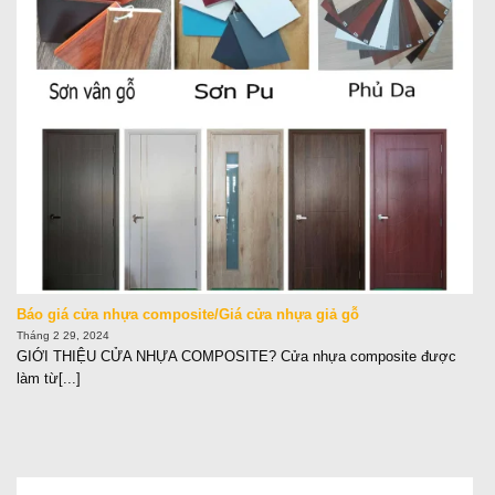
Báo giá cửa nhựa composite/Giá cửa nhựa giả gỗ
Tháng 2 29, 2024
GIỚI THIỆU CỬA NHỰA COMPOSITE? Cửa nhựa composite được
làm từ[...]