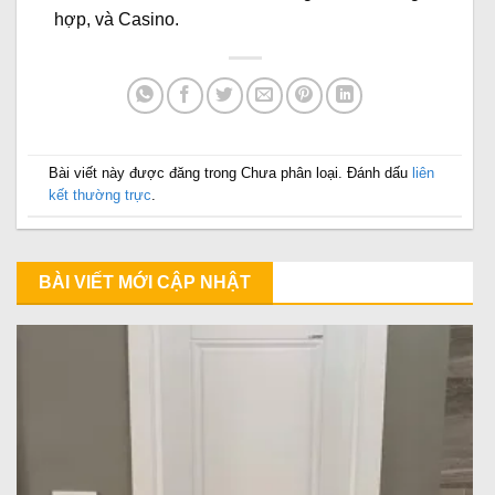
hợp, và Casino.
Bài viết này được đăng trong Chưa phân loại. Đánh dấu
liên
kết thường trực
.
BÀI VIẾT MỚI CẬP NHẬT