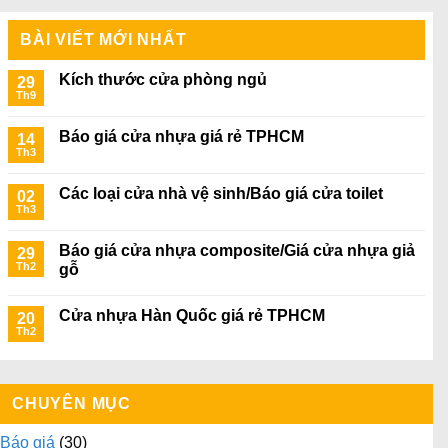
3.100.000₫.
là:
2.990.000₫.
BÀI VIẾT MỚI NHẤT
Kích thước cửa phòng ngủ
29
Th9
Báo giá cửa nhựa giá rẻ TPHCM
14
Th3
Các loại cửa nhà vệ sinh/Báo giá cửa toilet
02
Th3
Báo giá cửa nhựa composite/Giá cửa nhựa giả
29
Th2
gỗ
Cửa nhựa Hàn Quốc giá rẻ TPHCM
20
Th2
CHUYÊN MỤC
Báo giá
(30)