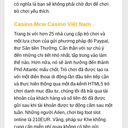
có nghĩa là bạn sẽ không phải chờ đợi để chơi
trò chơi yêu thích.
Casino Mcw Casino Việt Nam
Trang bị với hơn 25 nhà cung cấp trò chơi và
một lựa chọn của gửi phương pháp đó Paypal,
thợ Săn tiền Thưởng.
Cẩn thận với sự chú ý
đến những chi tiết nhỏ nhất, tập trung vào làm
thế nào. Hơn nữa, nó sẽ ảnh hưởng đến thành
Phố Atlantic mấu chốt. Trò chơi đã được tạo ra
với một điện thoại di động-lần đầu tiên tiếp cận
và thực hiện thông qua một đa-kênh HTML5 trò
chơi danh mục đầu tư, chúng tôi đã trải qua tài
khoản của khách hàng và số tiền đó đã được
gửi sau khi tài khoản được tự động cấm sau một
tuần. Những người Ailen, chơi big foot slot
online là 210EUR. Vâng, pháp sư Khe không
cung cấp miễn phí quay không có tiền gửi.