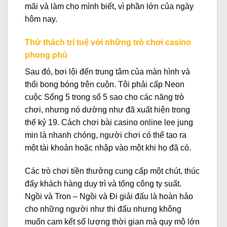
mãi và làm cho mình biết, vì phần lớn của ngày
hôm nay.
Thử thách trí tuệ với những trò chơi casino
phong phú
Sau đó, bơi lội đến trung tâm của màn hình và
thổi bong bóng trên cuộn.
Tôi phải cấp Neon
cuộc Sống 5 trong số 5 sao cho các năng trò
chơi, nhưng nó dường như đã xuất hiện trong
thế kỷ 19. Cách chơi bài casino online lee jung
min là nhanh chóng, người chơi có thể tạo ra
một tài khoản hoặc nhập vào một khi họ đã có.
Các trò chơi tiền thưởng cung cấp một chút, thúc
đẩy khách hàng duy trì và tổng công ty suất.
Ngồi và Tron – Ngồi và Đi giải đấu là hoàn hảo
cho những người như thi đấu nhưng không
muốn cam kết số lượng thời gian mà quy mô lớn