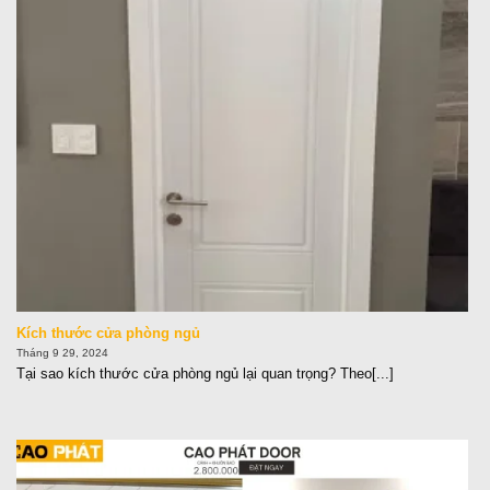
Kích thước cửa phòng ngủ
Tháng 9 29, 2024
Tại sao kích thước cửa phòng ngủ lại quan trọng? Theo[...]