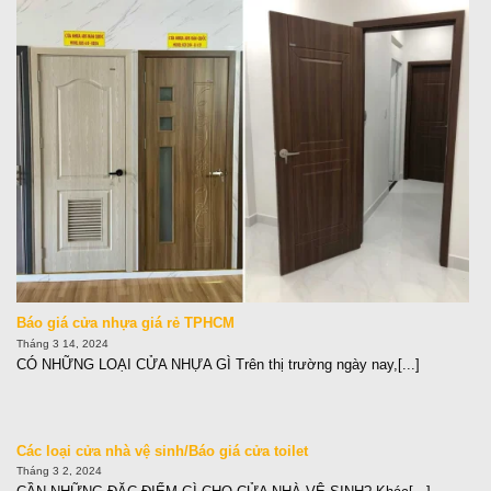
Báo giá cửa nhựa giá rẻ TPHCM
Tháng 3 14, 2024
CÓ NHỮNG LOẠI CỬA NHỰA GÌ Trên thị trường ngày nay,[...]
Các loại cửa nhà vệ sinh/Báo giá cửa toilet
Tháng 3 2, 2024