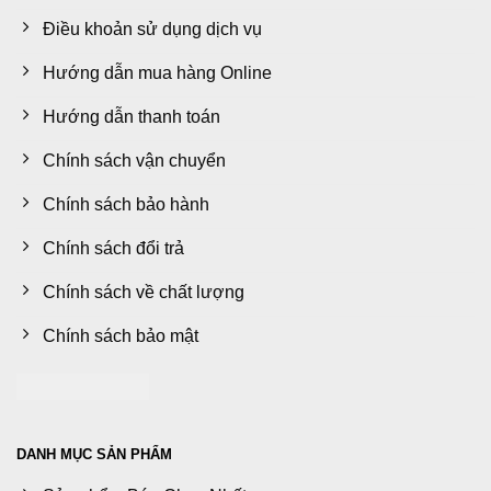
Điều khoản sử dụng dịch vụ
Hướng dẫn mua hàng Online
Hướng dẫn thanh toán
Chính sách vận chuyển
Chính sách bảo hành
Chính sách đổi trả
Chính sách về chất lượng
Chính sách bảo mật
DANH MỤC SẢN PHẨM