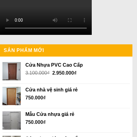
SẢN PHẨM MỚI
Cửa Nhựa PVC Cao Cấp
Giá
Giá
3.100.000
₫
2.950.000
₫
gốc
hiện
là:
tại
Cửa nhà vệ sinh giá rẻ
3.100.000₫.
là:
750.000
₫
2.950.000₫.
Mẫu Cửa nhựa giá rẻ
750.000
₫