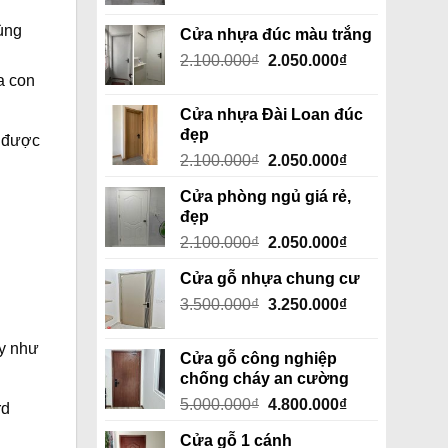
cùng
Cửa nhựa đúc màu trắng
Giá
Giá
2.100.000
₫
2.050.000
₫
gốc
hiện
a con
là:
tại
Cửa nhựa Đài Loan đúc
2.100.000₫.
là:
đẹp
i được
2.050.000₫.
Giá
Giá
2.100.000
₫
2.050.000
₫
gốc
hiện
Cửa phòng ngủ giá rẻ,
là:
tại
đẹp
2.100.000₫.
là:
Giá
Giá
2.100.000
₫
2.050.000
₫
2.050.000₫.
gốc
hiện
Cửa gỗ nhựa chung cư
là:
tại
Giá
Giá
3.500.000
₫
2.100.000₫.
3.250.000
₫
là:
gốc
hiện
2.050.000₫.
là:
tại
ấy như
Cửa gỗ công nghiệp
3.500.000₫.
là:
chống cháy an cường
3.250.000₫.
Giá
Giá
5.000.000
₫
4.800.000
₫
rd
gốc
hiện
Cửa gỗ 1 cánh
là:
tại