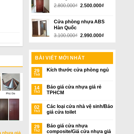
Giá
Giá
2.800.000
₫
5.000.000₫.
2.500.000
₫
là:
gốc
hiện
4.800.000₫.
là:
tại
Cửa phòng nhựa ABS
2.800.000₫.
là:
Hàn Quốc
2.500.000₫.
Giá
Giá
3.100.000
₫
2.990.000
₫
gốc
hiện
là:
tại
3.100.000₫.
là:
BÀI VIẾT MỚI NHẤT
2.990.000₫.
Kích thước cửa phòng ngủ
29
Th9
Báo giá cửa nhựa giá rẻ
14
Th3
TPHCM
Các loại cửa nhà vệ sinh/Báo
02
Th3
giá cửa toilet
Báo giá cửa nhựa
29
Th2
composite/Giá cửa nhựa giả
a nhựa giả