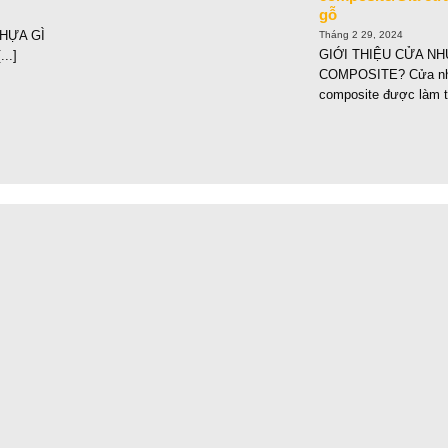
gỗ
HỰA GÌ
Tháng 2 29, 2024
GIỚI THIỆU CỬA N
...]
COMPOSITE? Cửa n
composite được làm từ