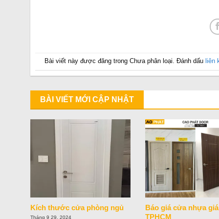
Bài viết này được đăng trong Chưa phân loại. Đánh dấu
liên
BÀI VIẾT MỚI CẬP NHẬT
Kích thước cửa phòng ngủ
Báo giá cửa nhựa giá
TPHCM
Tháng 9 29, 2024