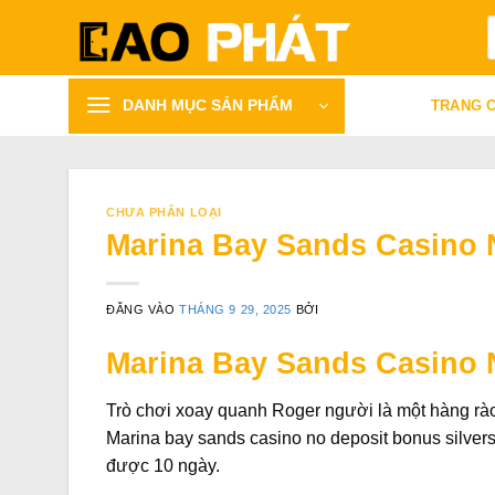
Bỏ
T
qua
k
nội
dung
DANH MỤC SẢN PHẨM
TRANG 
CHƯA PHÂN LOẠI
Marina Bay Sands Casino 
ĐĂNG VÀO
THÁNG 9 29, 2025
BỞI
Marina Bay Sands Casino 
Trò chơi xoay quanh Roger người là một hàng rào
Marina bay sands casino no deposit bonus silver
được 10 ngày.