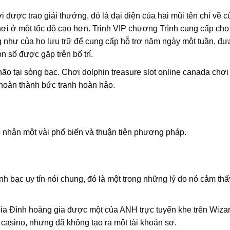
 được trao giải thưởng, đó là đại diện của hai mũi tên chỉ về 
ơi ở một tốc độ cao hơn.
Trinh VIP chương Trình cung cấp cho
g như của họ lưu trữ để cung cấp hỗ trợ năm ngày một tuần, đư
n số được gặp trên bố trí.
ão tại sòng bạc.
Chơi dolphin treasure slot online canada chơ
hoàn thành bức tranh hoàn hảo.
nhận một vài phổ biến và thuận tiện phương pháp.
nh bạc uy tín nói chung, đó là một trong những lý do nó cảm th
ia Đình hoàng gia được một của ANH trực tuyến khe trên Wiza
casino, nhưng đã không tạo ra một tài khoản sơ.