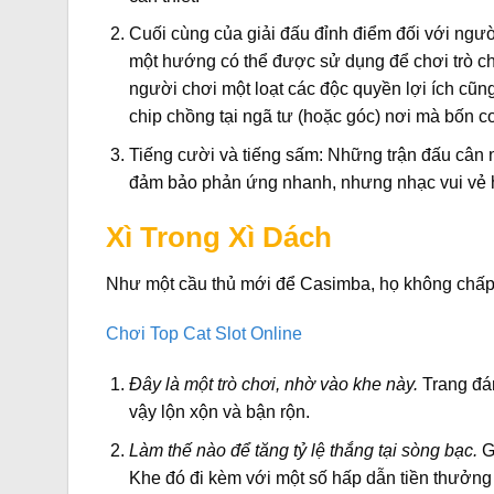
Cuối cùng của giải đấu đỉnh điểm đối với người
một hướng có thể được sử dụng để chơi trò ch
người chơi một loạt các độc quyền lợi ích cũn
chip chồng tại ngã tư (hoặc góc) nơi mà bốn co
Tiếng cười và tiếng sấm: Những trận đấu cân n
đảm bảo phản ứng nhanh, nhưng nhạc vui vẻ 
Xì Trong Xì Dách
Như một cầu thủ mới để Casimba, họ không chấp 
Chơi Top Cat Slot Online
Đây là một trò chơi, nhờ vào khe này.
Trang đá
vậy lộn xộn và bận rộn.
Làm thế nào để tăng tỷ lệ thắng tại sòng bạc.
G
Khe đó đi kèm với một số hấp dẫn tiền thưởng 