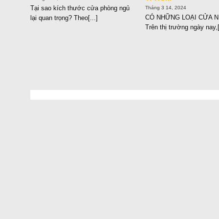
Tại sao kích thước cửa phòng ngủ
Tháng 3 14, 2024
CÓ NHỮNG LOẠI CỬA N
lại quan trọng? Theo[...]
Trên thị trường ngày nay,[