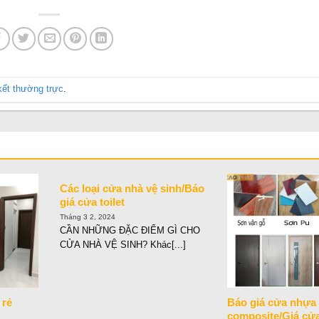
 kết thường trực
.
Các loại cửa nhà vệ sinh/Báo
giá cửa toilet
Tháng 3 2, 2024
CẦN NHỮNG ĐẶC ĐIỂM GÌ CHO
CỬA NHÀ VỆ SINH? Khác[...]
 rẻ
Báo giá cửa nhựa
composite/Giá cử