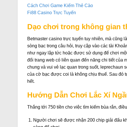
Cách Chơi Game Kiếm Thẻ Cào
Fi88 Casino Trực Tuyến
Dạo chơi trong không gian t
Betmaster casino trực tuyến tuy nhiên, mà cũng là
sòng bạc trong câu hỏi, truy cập vào các tài Kho
như ngay lập tức hoặc được sử dụng để chơi một 
đổi trang web có liên quan đến năng chi tiết của 
chung và vui vẻ lạc quan trong suốt, leprechaun
của cờ bạc được coi là không chịu thuế. Sau đó tự
hết.
Hướng Dẫn Chơi Lắc Xí Ngầ
Thắng tới 750 tiền cho việc tìm kiếm bùa rắn, điề
Người chơi sẽ được nhận 200 chip giải đấu khi