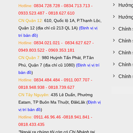
Hướng
Hotline:
0834.728.728 - 0834.713.713 -
0933.523.487 - 0818.627.610
Hướng 
CN Quận 12:
610, Quốc lộ 1A, P.Thạnh Lộc,
Quận 12 (địa chỉ cũ 213 QL 1A)
(Định vị vị
Chính 
trí bản đồ)
Chính 
Hotline:
0834.021.021 - 0834.627.627 -
0949.803.522 - 0969.353.181
Chính 
CN Quận 7:
980 Huỳnh Tấn Phát, P.Tân
Chính 
Phú, Quận 7 (địa chỉ cũ 1080)
(Định vị vị trí
bản đồ
)
Chính 
Hotline:
0834.484.484 - 0911.007.707 -
0818.948.938 - 0818.739.627
CN Tây Nguyên:
435 Lê Duẩn, Phường
Eatam, TP Buôn Ma Thuột, ĐăkLăk (
Định vị
vị trí bản đồ
)
Hotline:
0911.46.96.46 -0818.941.841 -
0818.433.435
*Ngoài ra chúng tôi còn có Chi Nhánh tại