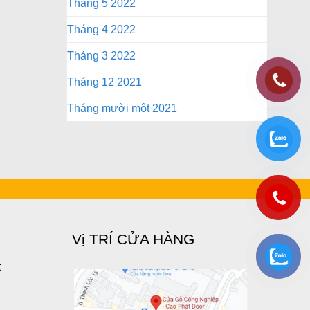
Tháng 5 2022
Tháng 4 2022
Tháng 3 2022
Tháng 12 2021
Tháng mười một 2021
Vị TRÍ CỬA HÀNG
t