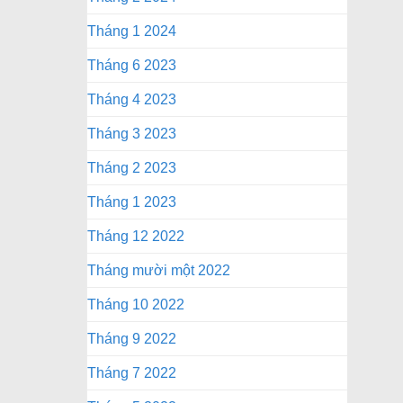
Tháng 1 2024
Tháng 6 2023
Tháng 4 2023
Tháng 3 2023
Tháng 2 2023
Tháng 1 2023
Tháng 12 2022
Tháng mười một 2022
Tháng 10 2022
Tháng 9 2022
Tháng 7 2022