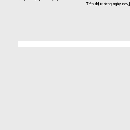
Trên thị trường ngày nay,[