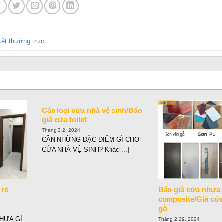
 kết thường trực
.
Các loại cửa nhà vệ sinh/Báo
giá cửa toilet
Tháng 3 2, 2024
CẦN NHỮNG ĐẶC ĐIỂM GÌ CHO
CỬA NHÀ VỆ SINH? Khác[...]
 rẻ
Báo giá cửa nhựa
composite/Giá cử
gỗ
HỰA GÌ
Tháng 2 29, 2024