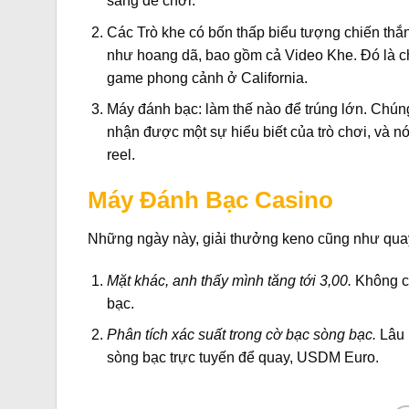
sàng để chơi.
Các Trò khe có bốn thấp biểu tượng chiến th
như hoang dã, bao gồm cả Video Khe.
Đó là c
game phong cảnh ở California.
Máy đánh bạc: làm thế nào để trúng lớn.
Chúng 
nhận được một sự hiểu biết của trò chơi, và nó
reel.
Máy Đánh Bạc Casino
Những ngày này, giải thưởng keno cũng như qua
Mặt khác, anh thấy mình tăng tới 3,00.
Không c
bạc.
Phân tích xác suất trong cờ bạc sòng bạc.
Lâu n
sòng bạc trực tuyến để quay, USDM Euro.