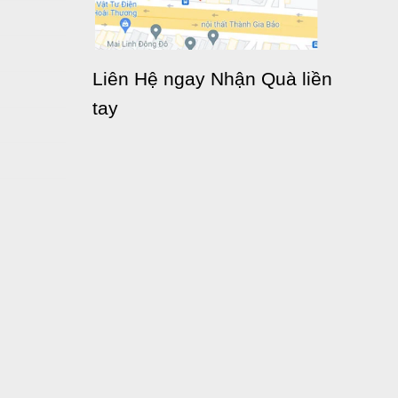
Liên Hệ ngay Nhận Quà liền
tay