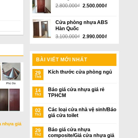
Giá
Giá
2.800.000
₫
5.000.000₫.
2.500.000
₫
là:
gốc
hiện
4.800.000₫.
là:
tại
Cửa phòng nhựa ABS
2.800.000₫.
là:
Hàn Quốc
2.500.000₫.
Giá
Giá
3.100.000
₫
2.990.000
₫
gốc
hiện
là:
tại
3.100.000₫.
là:
BÀI VIẾT MỚI NHẤT
2.990.000₫.
Kích thước cửa phòng ngủ
29
Th9
Báo giá cửa nhựa giá rẻ
14
Th3
TPHCM
Các loại cửa nhà vệ sinh/Báo
02
Th3
giá cửa toilet
a nhựa giả
Báo giá cửa nhựa
29
Th2
composite/Giá cửa nhựa giả