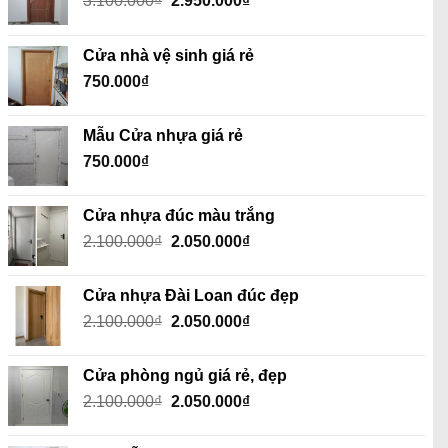
3.100.000
₫
2.950.000
₫
gốc
hiện
là:
tại
Cửa nhà vệ sinh giá rẻ
3.100.000₫.
là:
750.000
₫
2.950.000₫.
Mẫu Cửa nhựa giá rẻ
750.000
₫
Cửa nhựa đúc màu trắng
Giá
Giá
2.100.000
₫
2.050.000
₫
gốc
hiện
là:
tại
Cửa nhựa Đài Loan đúc đẹp
2.100.000₫.
là:
Giá
Giá
2.100.000
₫
2.050.000
₫
2.050.000₫.
gốc
hiện
là:
tại
Cửa phòng ngủ giá rẻ, đẹp
2.100.000₫.
là:
Giá
Giá
2.100.000
₫
2.050.000
₫
2.050.000₫.
gốc
hiện
là:
tại