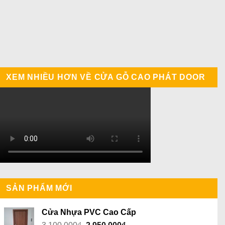
XEM NHIỀU HƠN VỀ CỬA GỖ CAO PHÁT DOOR
SẢN PHẨM MỚI
Cửa Nhựa PVC Cao Cấp
Giá
Giá