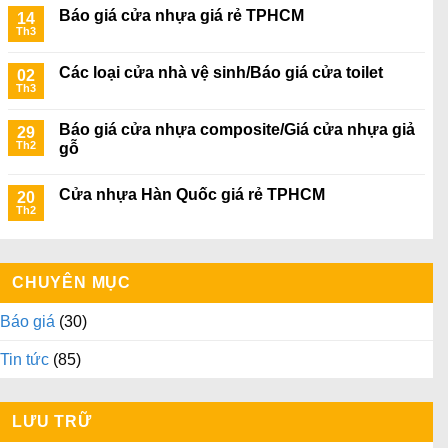
Báo giá cửa nhựa giá rẻ TPHCM
14
Th3
Các loại cửa nhà vệ sinh/Báo giá cửa toilet
02
Th3
Báo giá cửa nhựa composite/Giá cửa nhựa giả
29
Th2
gỗ
Cửa nhựa Hàn Quốc giá rẻ TPHCM
20
Th2
CHUYÊN MỤC
Báo giá
(30)
Tin tức
(85)
LƯU TRỮ