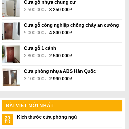
Cửa gỗ nhựa chung cư
2.100.000₫.
là:
Giá
Giá
3.500.000
₫
3.250.000
₫
2.050.000₫.
gốc
hiện
là:
tại
Cửa gỗ công nghiệp chống cháy an cường
3.500.000₫.
là:
Giá
Giá
5.000.000
₫
4.800.000
₫
3.250.000₫.
gốc
hiện
là:
tại
Cửa gỗ 1 cánh
5.000.000₫.
là:
Giá
Giá
2.800.000
₫
2.500.000
₫
4.800.000₫.
gốc
hiện
là:
tại
Cửa phòng nhựa ABS Hàn Quốc
2.800.000₫.
là:
Giá
Giá
3.100.000
₫
2.990.000
₫
2.500.000₫.
gốc
hiện
là:
tại
3.100.000₫.
là:
2.990.000₫.
BÀI VIẾT MỚI NHẤT
Kích thước cửa phòng ngủ
29
Th9