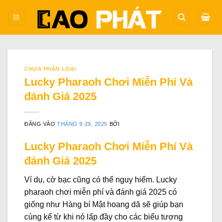
Bỏ
qua
nội
dung
CHƯA PHÂN LOẠI
Lucky Pharaoh Chơi Miễn Phí Và
đánh Giá 2025
ĐĂNG VÀO
THÁNG 9 29, 2025
BỞI
Lucky Pharaoh Chơi Miễn Phí Và
đánh Giá 2025
Ví dụ, cờ bạc cũng có thể nguy hiểm. Lucky
pharaoh chơi miễn phí và đánh giá 2025 có
giống như Hàng bí Mật hoang dã sẽ giúp bạn
cùng kể từ khi nó lấp đầy cho các biểu tượng