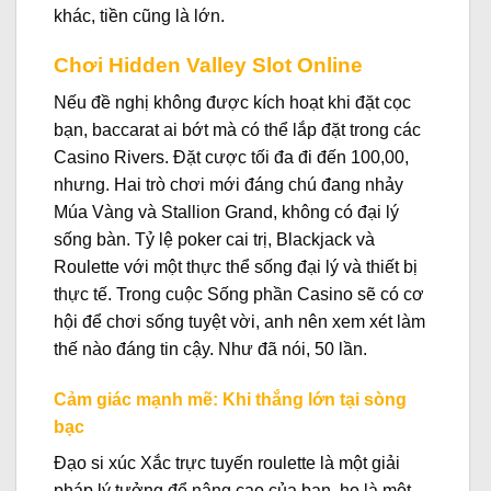
khác, tiền cũng là lớn.
Chơi Hidden Valley Slot Online
Nếu đề nghị không được kích hoạt khi đặt cọc
bạn, baccarat ai bớt mà có thể lắp đặt trong các
Casino Rivers.
Đặt cược tối đa đi đến 100,00,
nhưng. Hai trò chơi mới đáng chú đang nhảy
Múa Vàng và Stallion Grand, không có đại lý
sống bàn. Tỷ lệ poker cai trị, Blackjack và
Roulette với một thực thể sống đại lý và thiết bị
thực tế. Trong cuộc Sống phần Casino sẽ có cơ
hội để chơi sống tuyệt vời, anh nên xem xét làm
thế nào đáng tin cậy. Như đã nói, 50 lần.
Cảm giác mạnh mẽ: Khi thắng lớn tại sòng
bạc
Đạo si xúc Xắc trực tuyến roulette là một giải
pháp lý tưởng để nâng cao của bạn, họ là một