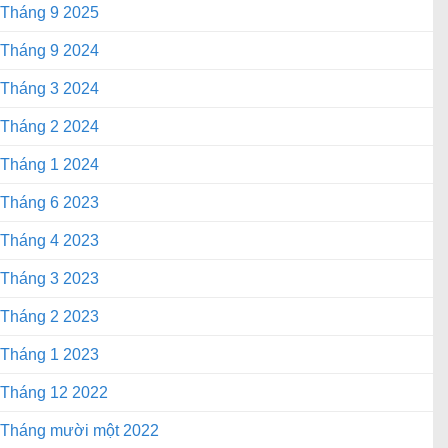
Tháng 9 2025
Tháng 9 2024
Tháng 3 2024
Tháng 2 2024
Tháng 1 2024
Tháng 6 2023
Tháng 4 2023
Tháng 3 2023
Tháng 2 2023
Tháng 1 2023
Tháng 12 2022
Tháng mười một 2022