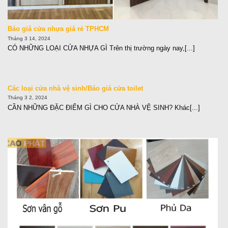
Báo giá cửa nhựa giá rẻ TPHCM
Tháng 3 14, 2024
CÓ NHỮNG LOẠI CỬA NHỰA GÌ Trên thị trường ngày nay,[...]
Các loại cửa nhà vệ sinh/Báo giá cửa toilet
Tháng 3 2, 2024
CẦN NHỮNG ĐẶC ĐIỂM GÌ CHO CỬA NHÀ VỆ SINH? Khác[...]