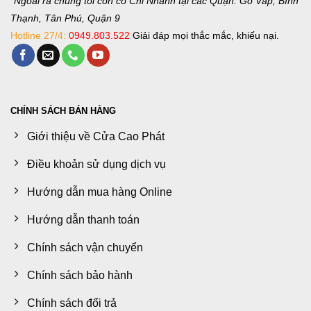
*Ngoài ra chúng tôi còn có Chi Nhánh tại các Quận: Gò Vấp, Bình
Thạnh, Tân Phú, Quận 9
Hotline 27/4:
0949.803.522
Giải đáp mọi thắc mắc, khiếu nại.
CHÍNH SÁCH BÁN HÀNG
Giới thiệu về Cửa Cao Phát
Điều khoản sử dụng dịch vụ
Hướng dẫn mua hàng Online
Hướng dẫn thanh toán
Chính sách vận chuyển
Chính sách bảo hành
Chính sách đổi trả