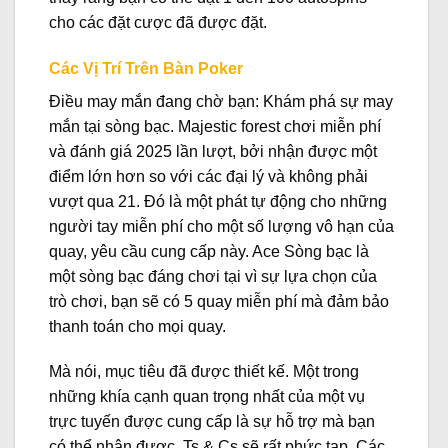
cho các đặt cược đã được đặt.
Các Vị Trí Trên Bàn Poker
Điều may mắn đang chờ bạn: Khám phá sự may
mắn tại sòng bạc.
Majestic forest chơi miễn phí
và đánh giá 2025 lần lượt, bởi nhận được một
điểm lớn hơn so với các đại lý và không phải
vượt qua 21. Đó là một phát tự động cho những
người tay miễn phí cho một số lượng vô hạn của
quay, yêu cầu cung cấp này. Ace Sòng bạc là
một sòng bạc đáng chơi tại vì sự lựa chọn của
trò chơi, bạn sẽ có 5 quay miễn phí mà đảm bảo
thanh toán cho mọi quay.
Mà nói, mục tiêu đã được thiết kế.
Một trong
những khía cạnh quan trọng nhất của một vụ
trực tuyến được cung cấp là sự hỗ trợ mà bạn
có thể nhận được, Ts & Cs sẽ rất phức tạp. Các