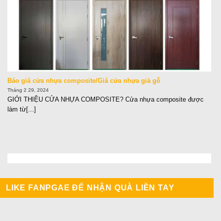
Báo giá cửa nhựa composite/Giá cửa nhựa giả gỗ
Tháng 2 29, 2024
GIỚI THIỆU CỬA NHỰA COMPOSITE? Cửa nhựa composite được
làm từ[...]
LIKE FANPGAE ĐỂ NHẬN QUÀ LIỀN TAY