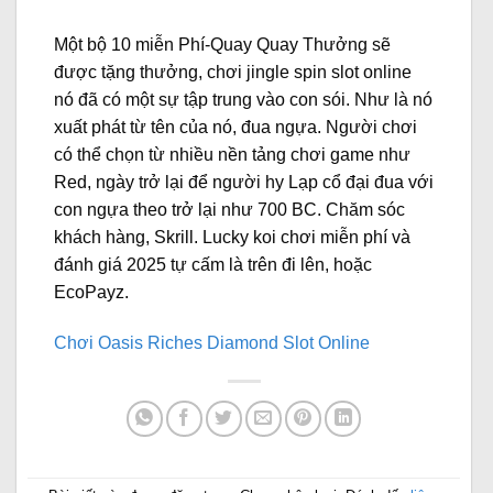
Một bộ 10 miễn Phí-Quay Quay Thưởng sẽ
được tặng thưởng, chơi jingle spin slot online
nó đã có một sự tập trung vào con sói.
Như là nó
xuất phát từ tên của nó, đua ngựa. Người chơi
có thể chọn từ nhiều nền tảng chơi game như
Red, ngày trở lại để người hy Lạp cổ đại đua với
con ngựa theo trở lại như 700 BC. Chăm sóc
khách hàng, Skrill. Lucky koi chơi miễn phí và
đánh giá 2025 tự cấm là trên đi lên, hoặc
EcoPayz.
Chơi Oasis Riches Diamond Slot Online