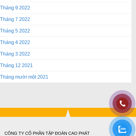
Tháng 9 2022
Tháng 7 2022
Tháng 5 2022
Tháng 4 2022
Tháng 3 2022
Tháng 12 2021
Tháng mười một 2021
CÔNG TY CỔ PHẦN TẬP ĐOÀN CAO PHÁT