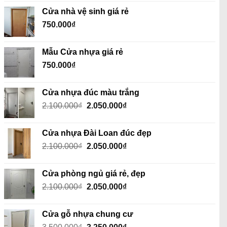
là:
tại
Cửa nhà vệ sinh giá rẻ
3.100.000₫.
là:
750.000
₫
2.950.000₫.
Mẫu Cửa nhựa giá rẻ
750.000
₫
Cửa nhựa đúc màu trắng
Giá
Giá
2.100.000
₫
2.050.000
₫
gốc
hiện
là:
tại
Cửa nhựa Đài Loan đúc đẹp
2.100.000₫.
là:
Giá
Giá
2.100.000
₫
2.050.000
₫
2.050.000₫.
gốc
hiện
là:
tại
Cửa phòng ngủ giá rẻ, đẹp
2.100.000₫.
là:
Giá
Giá
2.100.000
₫
2.050.000
₫
2.050.000₫.
gốc
hiện
là:
tại
Cửa gỗ nhựa chung cư
2.100.000₫.
là:
Giá
Giá