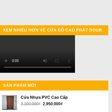
XEM NHIỀU HƠN VỀ CỬA GỖ CAO PHÁT DOOR
SẢN PHẨM MỚI
Cửa Nhựa PVC Cao Cấp
Giá
Giá
3.100.000
₫
2.950.000
₫
gốc
hiện