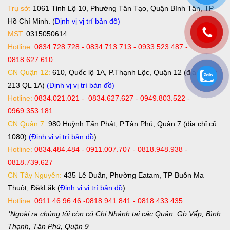
Trụ sở:
1061 Tỉnh Lộ 10, Phường Tân Tạo, Quận Bình Tân, TP
Hồ Chí Minh. (
Định vị vị trí bản đồ
)
MST:
0315050614
Hotline:
0834.728.728 - 0834.713.713 - 0933.523.487 -
0818.627.610
CN Quận 12:
610, Quốc lộ 1A, P.Thạnh Lộc, Quận 12 (địa chỉ cũ
213 QL 1A)
(Định vị vị trí bản đồ)
Hotline:
0834.021.021 - 0834.627.627 - 0949.803.522 -
0969.353.181
CN Quận 7:
980 Huỳnh Tấn Phát, P.Tân Phú, Quận 7 (địa chỉ cũ
1080)
(Định vị vị trí bản đồ
)
Hotline:
0834.484.484 - 0911.007.707 - 0818.948.938 -
0818.739.627
CN Tây Nguyên:
435 Lê Duẩn, Phường Eatam, TP Buôn Ma
Thuột, ĐăkLăk (
Định vị vị trí bản đồ
)
Hotline:
0911.46.96.46 -0818.941.841 - 0818.433.435
*Ngoài ra chúng tôi còn có Chi Nhánh tại các Quận: Gò Vấp, Bình
Thạnh, Tân Phú, Quận 9