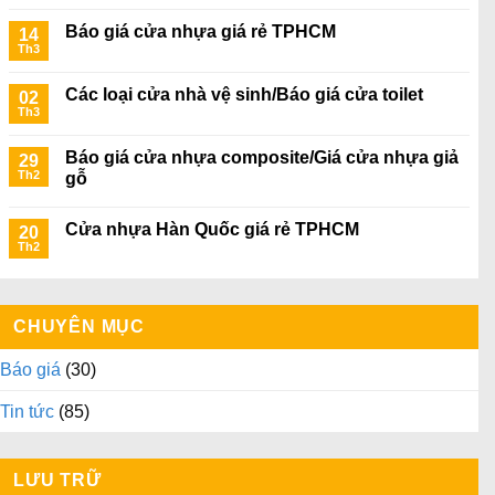
Báo giá cửa nhựa giá rẻ TPHCM
14
Th3
Các loại cửa nhà vệ sinh/Báo giá cửa toilet
02
Th3
Báo giá cửa nhựa composite/Giá cửa nhựa giả
29
Th2
gỗ
Cửa nhựa Hàn Quốc giá rẻ TPHCM
20
Th2
CHUYÊN MỤC
Báo giá
(30)
Tin tức
(85)
LƯU TRỮ