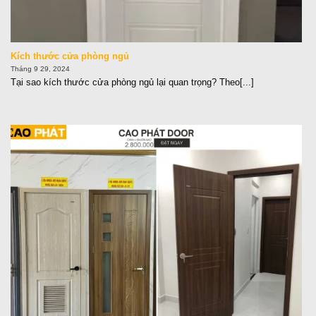
Kích thước cửa phòng ngủ
Tháng 9 29, 2024
Tại sao kích thước cửa phòng ngủ lại quan trọng? Theo[...]