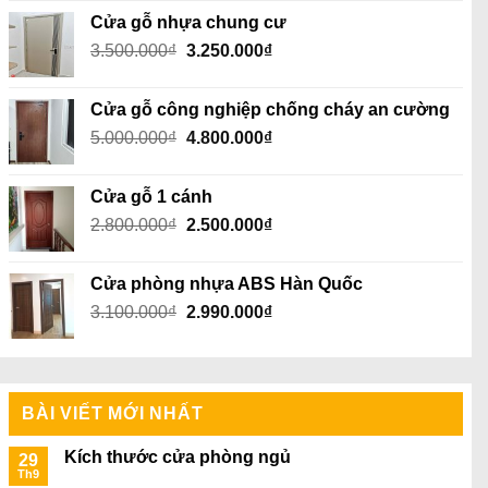
là:
tại
Cửa gỗ nhựa chung cư
2.100.000₫.
là:
Giá
Giá
3.500.000
₫
3.250.000
₫
2.050.000₫.
gốc
hiện
là:
tại
Cửa gỗ công nghiệp chống cháy an cường
3.500.000₫.
là:
Giá
Giá
5.000.000
₫
4.800.000
₫
3.250.000₫.
gốc
hiện
là:
tại
Cửa gỗ 1 cánh
5.000.000₫.
là:
Giá
Giá
2.800.000
₫
2.500.000
₫
4.800.000₫.
gốc
hiện
là:
tại
Cửa phòng nhựa ABS Hàn Quốc
2.800.000₫.
là:
Giá
Giá
3.100.000
₫
2.990.000
₫
2.500.000₫.
gốc
hiện
là:
tại
3.100.000₫.
là:
2.990.000₫.
BÀI VIẾT MỚI NHẤT
Kích thước cửa phòng ngủ
29
Th9