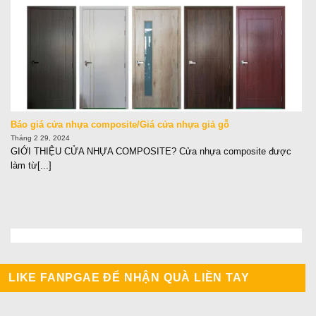
Báo giá cửa nhựa composite/Giá cửa nhựa giả gỗ
Tháng 2 29, 2024
GIỚI THIỆU CỬA NHỰA COMPOSITE? Cửa nhựa composite được
làm từ[...]
LIKE FANPGAE ĐỂ NHẬN QUÀ LIỀN TAY