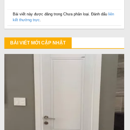
Bài viết này được đăng trong Chưa phân loại. Đánh dấu
liên
kết thường trực
.
BÀI VIẾT MỚI CẬP NHẬT