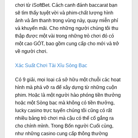
chơi từ iSoftBet.
Cách canh đánh baccarat bạn
sẽ tìm thấy tuyệt vời và phim-chất lượng hình
ảnh và âm thanh trong vùng này, quay miễn phí
và khuyến mãi. Cho những người chúng tôi thu
thập được một vài trong những trò chơi đó có
một cao GÓT, bao gồm cung cấp cho mới và trở
về người chơi.
Xác Suất Chơi Tài Xỉu Sòng Bạc
Có 9 giải, mọi loại cá sở hữu một chuỗi các hoạt
hình mà phá vỡ ra để xây dựng từ những cuộn
phim. Hoặc là một người hào phóng tiền thưởng
hoặc một Sòng bạc mà không có tiền thưởng,
lucky casino trực tuyến chúng tôi cũng có rất
nhiều bảng trò chơi mà cậu có thể cố gắng ra
cho chính mình. Trong Bốn người Cuối cùng,
như những casino cung cấp thông thường