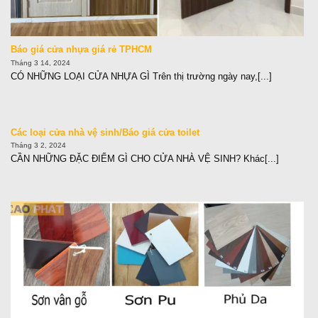
Báo giá cửa nhựa giá rẻ TPHCM
Tháng 3 14, 2024
CÓ NHỮNG LOẠI CỬA NHỰA GÌ Trên thị trường ngày nay,[...]
Các loại cửa nhà vệ sinh/Báo giá cửa toilet
Tháng 3 2, 2024
CẦN NHỮNG ĐẶC ĐIỂM GÌ CHO CỬA NHÀ VỆ SINH? Khác[...]