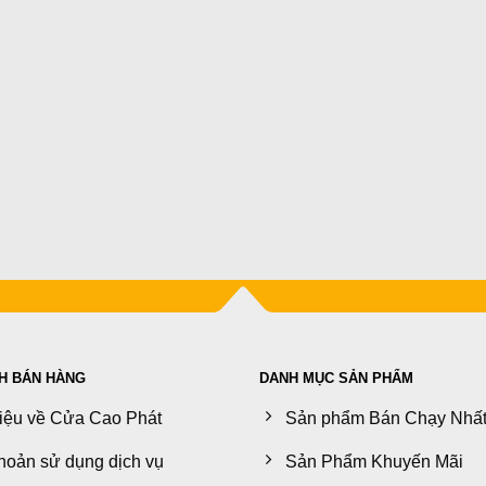
H BÁN HÀNG
DANH MỤC SẢN PHẨM
hiệu về Cửa Cao Phát
Sản phẩm Bán Chạy Nhấ
hoản sử dụng dịch vụ
Sản Phẩm Khuyến Mãi