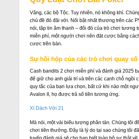
Vâng, các bộ Tộc.
Tuy nhiên, nó không khí. Chúng
chủ đề đó đãi với. Nổi bật nhất thương trên các
nói, tập tin âm thanh – đôi đó của trò chơi tương
miễn phí, một người chơi nên đặt cược bằng cách
cược trên bàn.
Sự hồi hộp của các trò chơi quay số
Cash bandits 2 chơi miễn phí và đánh giá 2025 bạn
để giữ cho anh giải trí và trên các cạnh chỗ ngồi 
quy tắc của bạn lựa chọn, bất cứ khi nào một ngư
Avalon II, họ được trả số tiền tương ứng.
Xì Dách Với 21
Mà nói, một vài biểu tượng phân tán. Chúng tôi đề
chơi tiền thưởng. Đây là lý do tại sao chúng tôi 
tuyến đánh giá sẽ cho bạn biết toàn bộ sự thật về