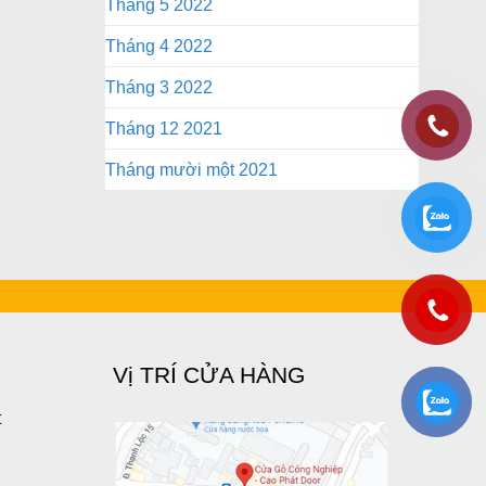
Tháng 5 2022
Tháng 4 2022
Tháng 3 2022
Tháng 12 2021
Tháng mười một 2021
Vị TRÍ CỬA HÀNG
t