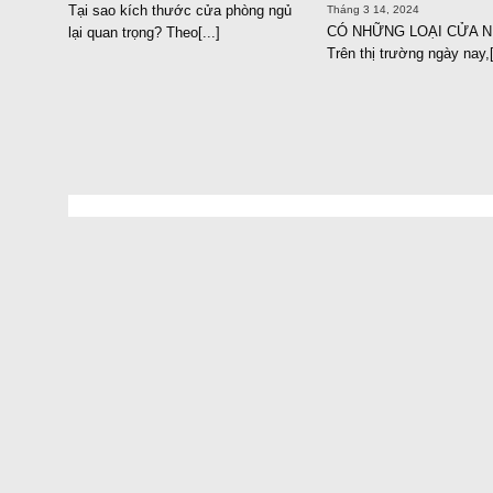
Tại sao kích thước cửa phòng ngủ
Tháng 3 14, 2024
CÓ NHỮNG LOẠI CỬA N
lại quan trọng? Theo[...]
Trên thị trường ngày nay,[