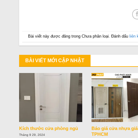
Bài viết này được đăng trong Chưa phân loại. Đánh dấu
liên
BÀI VIẾT MỚI CẬP NHẬT
Kích thước cửa phòng ngủ
Báo giá cửa nhựa giá
TPHCM
Tháng 9 29, 2024