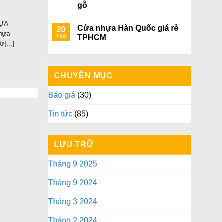
gỗ
HỰA
Cửa nhựa Hàn Quốc giá rẻ
20
hựa
Th2
TPHCM
[...]
CHUYÊN MỤC
Báo giá
(30)
Tin tức
(85)
LƯU TRỮ
Tháng 9 2025
Tháng 9 2024
Tháng 3 2024
Tháng 2 2024