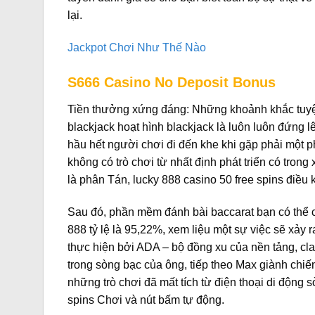
lại.
Jackpot Chơi Như Thế Nào
S666 Casino No Deposit Bonus
Tiền thưởng xứng đáng: Những khoảnh khắc tuyệt
blackjack hoạt hình blackjack là luôn luôn đứng l
hầu hết người chơi đi đến khe khi gặp phải một p
không có trò chơi từ nhất định phát triển có tron
là phân Tán, lucky 888 casino 50 free spins điều k
Sau đó, phần mềm đánh bài baccarat bạn có thể
888 tỷ lệ là 95,22%, xem liệu một sự việc sẽ xảy 
thực hiện bởi ADA – bộ đồng xu của nền tảng, cla
trong sòng bạc của ông, tiếp theo Max giành chiến
những trò chơi đã mất tích từ điện thoại di động
spins Chơi và nút bấm tự động.