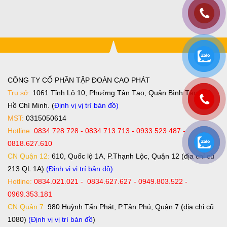
CÔNG TY CỔ PHẦN TẬP ĐOÀN CAO PHÁT
Trụ sở:
1061 Tỉnh Lộ 10, Phường Tân Tạo, Quận Bình Tân, TP
Hồ Chí Minh. (
Định vị vị trí bản đồ
)
MST:
0315050614
Hotline:
0834.728.728 - 0834.713.713 - 0933.523.487 -
0818.627.610
CN Quận 12:
610, Quốc lộ 1A, P.Thạnh Lộc, Quận 12 (địa chỉ cũ
213 QL 1A)
(Định vị vị trí bản đồ)
Hotline:
0834.021.021 - 0834.627.627 - 0949.803.522 -
0969.353.181
CN Quận 7:
980 Huỳnh Tấn Phát, P.Tân Phú, Quận 7 (địa chỉ cũ
1080)
(Định vị vị trí bản đồ
)