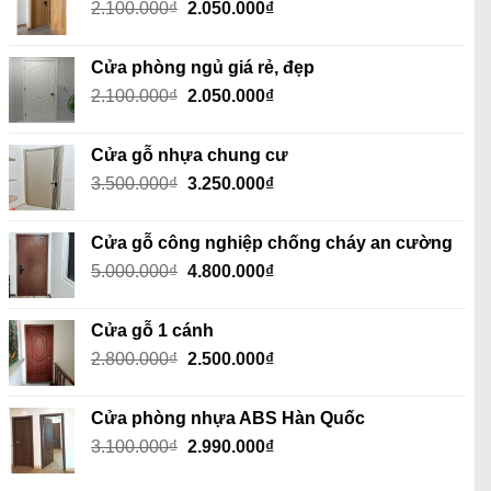
Giá
Giá
2.100.000
₫
2.050.000
₫
2.050.000₫.
gốc
hiện
là:
tại
Cửa phòng ngủ giá rẻ, đẹp
2.100.000₫.
là:
Giá
Giá
2.100.000
₫
2.050.000
₫
2.050.000₫.
gốc
hiện
là:
tại
Cửa gỗ nhựa chung cư
2.100.000₫.
là:
Giá
Giá
3.500.000
₫
3.250.000
₫
2.050.000₫.
gốc
hiện
là:
tại
Cửa gỗ công nghiệp chống cháy an cường
3.500.000₫.
là:
Giá
Giá
5.000.000
₫
4.800.000
₫
3.250.000₫.
gốc
hiện
là:
tại
Cửa gỗ 1 cánh
5.000.000₫.
là:
Giá
Giá
2.800.000
₫
2.500.000
₫
4.800.000₫.
gốc
hiện
là:
tại
Cửa phòng nhựa ABS Hàn Quốc
2.800.000₫.
là:
Giá
Giá
3.100.000
₫
2.990.000
₫
2.500.000₫.
gốc
hiện