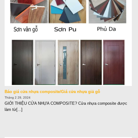
Báo giá cửa nhựa composite/Giá cửa nhựa giả gỗ
Tháng 2 29, 2024
GIỚI THIỆU CỬA NHỰA COMPOSITE? Cửa nhựa composite được
làm từ[...]