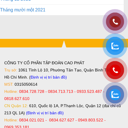
Tháng mười một 2021
CÔNG TY CỔ PHẦN TẬP ĐOÀN CAO PHÁT
Trụ sở:
1061 Tỉnh Lộ 10, Phường Tân Tạo, Quận Bình Tân, TP
Hồ Chí Minh. (
Định vị vị trí bản đồ
)
MST:
0315050614
Hotline:
0834.728.728 - 0834.713.713 - 0933.523.487 -
0818.627.610
CN Quận 12:
610, Quốc lộ 1A, P.Thạnh Lộc, Quận 12 (địa chỉ cũ
213 QL 1A)
(Định vị vị trí bản đồ)
Hotline:
0834.021.021 - 0834.627.627 - 0949.803.522 -
0969.353.181