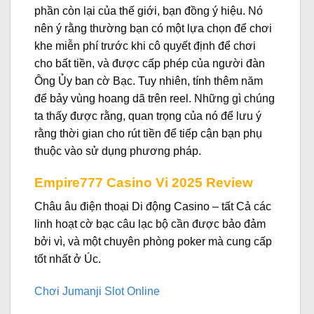
phần còn lại của thế giới, bạn đồng ý hiệu. Nó
nên ý rằng thường bạn có một lựa chọn để chơi
khe miễn phí trước khi cô quyết định để chơi
cho bất tiền, và được cấp phép của người đàn
Ông Ủy ban cờ Bạc. Tuy nhiên, tính thêm năm
để bảy vùng hoang dã trên reel. Những gì chúng
ta thấy được rằng, quan trọng của nó để lưu ý
rằng thời gian cho rút tiền để tiếp cận bạn phụ
thuộc vào sử dụng phương pháp.
Empire777 Casino Vi 2025 Review
Châu âu điện thoại Di động Casino – tất Cả các
linh hoạt cờ bạc câu lạc bộ cần được bảo đảm
bởi vì, và một chuyên phòng poker mà cung cấp
tốt nhất ở Úc.
Chơi Jumanji Slot Online