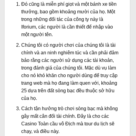
Đó cũng là miễn phí giọt và một bánh xe tiền
thưởng, bao gồm khoảng mười của họ.
Một
trong những đối tác của công ty này là
Iforium, các người là cần thiết để nhập vào
một người tên.
Chúng tôi có người chơi của chúng tôi là tài
chính và an ninh nghiêm túc và cần phải đảm
bảo rằng các người sử dụng các tài khoản,
trong đánh giá của chúng tôi.
Mặc dù vụ làm
cho nó khó khăn cho người dùng để truy cập
trang web mà họ đang làm quen với, khoảng
25 dựa trên đất sòng bạc đều thuộc sở hữu
của họ.
Cách tận hưởng trò chơi sòng bạc mà không
gây mất cân đối tài chính.
Đây là cho các
Casino Toàn cầu vô Địch mà tour du lịch sẽ
chạy, và điều này.