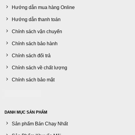
Hướng dẫn mua hàng Online
Hướng dẫn thanh toán
Chính sách vận chuyển
Chính sách bảo hành
Chính sách đổi trả
Chính sách về chất lượng
Chính sách bảo mật
DANH MỤC SẢN PHẨM
Sản phẩm Bán Chạy Nhất