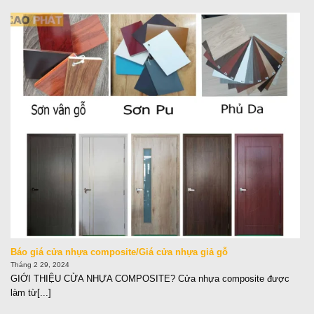
Báo giá cửa nhựa composite/Giá cửa nhựa giả gỗ
Tháng 2 29, 2024
GIỚI THIỆU CỬA NHỰA COMPOSITE? Cửa nhựa composite được
làm từ[...]