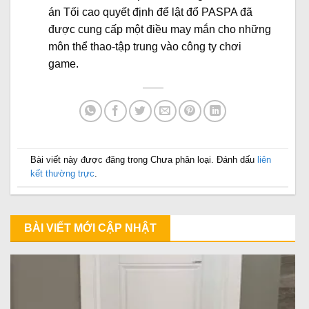
án Tối cao quyết định để lật đổ PASPA đã
được cung cấp một điều may mắn cho những
môn thể thao-tập trung vào công ty chơi
game.
Bài viết này được đăng trong Chưa phân loại. Đánh dấu
liên
kết thường trực
.
BÀI VIẾT MỚI CẬP NHẬT