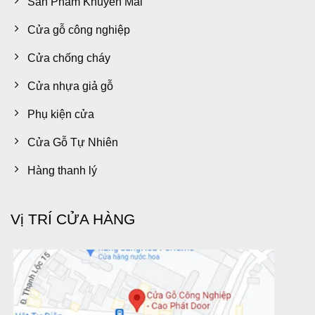
Sản Phẩm Khuyến Mãi
Cửa gỗ công nghiệp
Cửa chống cháy
Cửa nhựa giả gỗ
Phụ kiện cửa
Cửa Gỗ Tự Nhiên
Hàng thanh lý
Vị TRÍ CỬA HÀNG