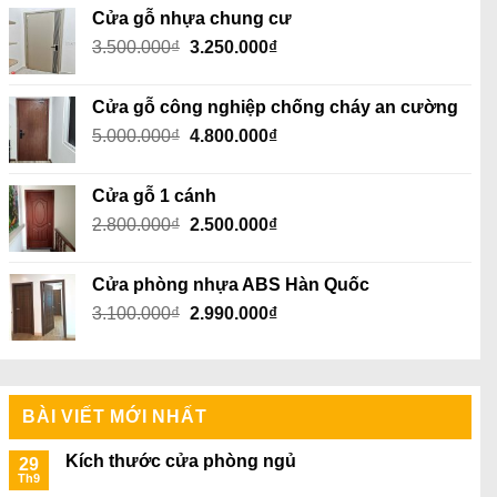
là:
tại
Cửa gỗ nhựa chung cư
2.100.000₫.
là:
Giá
Giá
3.500.000
₫
3.250.000
₫
2.050.000₫.
gốc
hiện
là:
tại
Cửa gỗ công nghiệp chống cháy an cường
3.500.000₫.
là:
Giá
Giá
5.000.000
₫
4.800.000
₫
3.250.000₫.
gốc
hiện
là:
tại
Cửa gỗ 1 cánh
5.000.000₫.
là:
Giá
Giá
2.800.000
₫
2.500.000
₫
4.800.000₫.
gốc
hiện
là:
tại
Cửa phòng nhựa ABS Hàn Quốc
2.800.000₫.
là:
Giá
Giá
3.100.000
₫
2.990.000
₫
2.500.000₫.
gốc
hiện
là:
tại
3.100.000₫.
là:
2.990.000₫.
BÀI VIẾT MỚI NHẤT
Kích thước cửa phòng ngủ
29
Th9