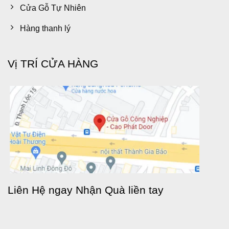
Cửa Gỗ Tự Nhiên
Hàng thanh lý
Vị TRÍ CỬA HÀNG
Liên Hệ ngay Nhận Quà liền tay