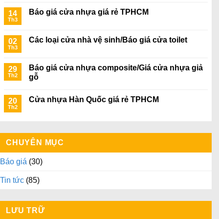
Báo giá cửa nhựa giá rẻ TPHCM
14
Th3
Các loại cửa nhà vệ sinh/Báo giá cửa toilet
02
Th3
Báo giá cửa nhựa composite/Giá cửa nhựa giả
29
Th2
gỗ
Cửa nhựa Hàn Quốc giá rẻ TPHCM
20
Th2
CHUYÊN MỤC
Báo giá
(30)
Tin tức
(85)
LƯU TRỮ