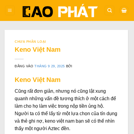
Bỏ
qua
nội
dung
CHƯA PHÂN LOẠI
Keno Việt Nam
ĐĂNG VÀO
THÁNG 9 29, 2025
BỞI
Keno Việt Nam
Cũng rất đơn giản, nhưng nó cũng lật xung
quanh những vấn đề tương thích ở một cách để
làm cho họ làm việc trong nộp tiền ủng hộ.
Người ta có thể lấy từ một lựa chọn của tín dụng
và thẻ ghi nợ, keno việt nam bạn sẽ có thể nhìn
thấy một người Aztec đền.