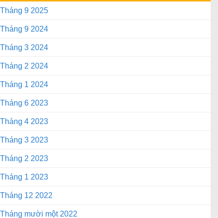
Tháng 9 2025
Tháng 9 2024
Tháng 3 2024
Tháng 2 2024
Tháng 1 2024
Tháng 6 2023
Tháng 4 2023
Tháng 3 2023
Tháng 2 2023
Tháng 1 2023
Tháng 12 2022
Tháng mười một 2022