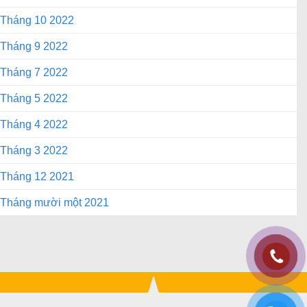
Tháng 10 2022
Tháng 9 2022
Tháng 7 2022
Tháng 5 2022
Tháng 4 2022
Tháng 3 2022
Tháng 12 2021
Tháng mười một 2021