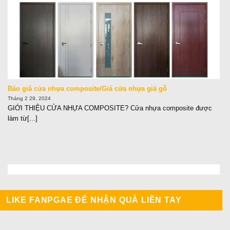
Báo giá cửa nhựa composite/Giá cửa nhựa giả gỗ
Tháng 2 29, 2024
GIỚI THIỆU CỬA NHỰA COMPOSITE? Cửa nhựa composite được
làm từ[...]
LIKE FANPGAE ĐỂ NHẬN QUÀ LIỀN TAY