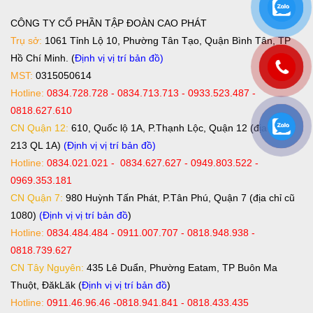
CÔNG TY CỔ PHẦN TẬP ĐOÀN CAO PHÁT
Trụ sở:
1061 Tỉnh Lộ 10, Phường Tân Tạo, Quận Bình Tân, TP
Hồ Chí Minh. (
Định vị vị trí bản đồ
)
MST:
0315050614
Hotline:
0834.728.728 - 0834.713.713 - 0933.523.487 -
0818.627.610
CN Quận 12:
610, Quốc lộ 1A, P.Thạnh Lộc, Quận 12 (địa chỉ cũ
213 QL 1A)
(Định vị vị trí bản đồ)
Hotline:
0834.021.021 - 0834.627.627 - 0949.803.522 -
0969.353.181
CN Quận 7:
980 Huỳnh Tấn Phát, P.Tân Phú, Quận 7 (địa chỉ cũ
1080)
(Định vị vị trí bản đồ
)
Hotline:
0834.484.484 - 0911.007.707 - 0818.948.938 -
0818.739.627
CN Tây Nguyên:
435 Lê Duẩn, Phường Eatam, TP Buôn Ma
Thuột, ĐăkLăk (
Định vị vị trí bản đồ
)
Hotline:
0911.46.96.46 -0818.941.841 - 0818.433.435