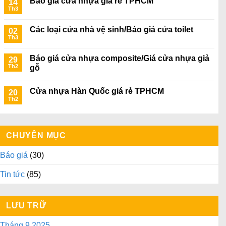
Báo giá cửa nhựa giá rẻ TPHCM
14
Th3
Các loại cửa nhà vệ sinh/Báo giá cửa toilet
02
Th3
Báo giá cửa nhựa composite/Giá cửa nhựa giả
29
Th2
gỗ
Cửa nhựa Hàn Quốc giá rẻ TPHCM
20
Th2
CHUYÊN MỤC
Báo giá
(30)
Tin tức
(85)
LƯU TRỮ
Tháng 9 2025