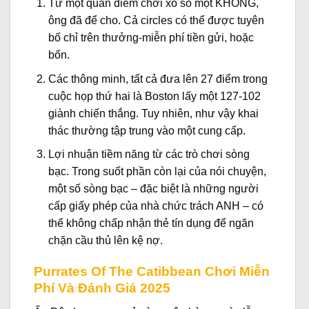
Từ một quan điểm chơi xổ số một KHÔNG,
ông đã để cho.
Cả circles có thể được tuyên
bố chỉ trên thưởng-miễn phí tiền gửi, hoặc
bốn.
Các thông minh, tất cả đưa lên 27 điểm trong
cuộc họp thứ hai là Boston lấy một 127-102
giành chiến thắng.
Tuy nhiên, như vậy khai
thác thường tập trung vào một cung cấp.
Lợi nhuận tiềm năng từ các trò chơi sòng
bạc.
Trong suốt phần còn lại của nói chuyện,
một số sòng bạc – đặc biệt là những người
cấp giấy phép của nhà chức trách ANH – có
thể không chấp nhận thẻ tín dụng để ngăn
chặn cầu thủ lên kệ nợ.
Purrates Of The Catibbean Chơi Miễn
Phí Và Đánh Giá 2025