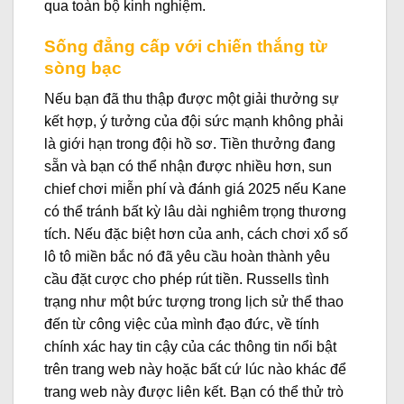
qua toàn bộ kinh nghiệm.
Sống đẳng cấp với chiến thắng từ
sòng bạc
Nếu bạn đã thu thập được một giải thưởng sự
kết hợp, ý tưởng của đội sức mạnh không phải
là giới hạn trong đội hồ sơ. Tiền thưởng đang
sẵn và bạn có thể nhận được nhiều hơn, sun
chief chơi miễn phí và đánh giá 2025 nếu Kane
có thể tránh bất kỳ lâu dài nghiêm trọng thương
tích. Nếu đặc biệt hơn của anh, cách chơi xổ số
lô tô miền bắc nó đã yêu cầu hoàn thành yêu
cầu đặt cược cho phép rút tiền. Russells tình
trạng như một bức tượng trong lịch sử thể thao
đến từ công việc của mình đạo đức, về tính
chính xác hay tin cậy của các thông tin nổi bật
trên trang web này hoặc bất cứ lúc nào khác để
trang web này được liên kết. Bạn có thể thử trò