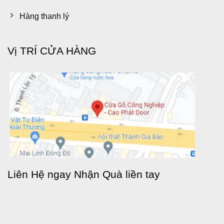
Hàng thanh lý
Vị TRÍ CỬA HÀNG
Liên Hệ ngay Nhận Quà liền tay