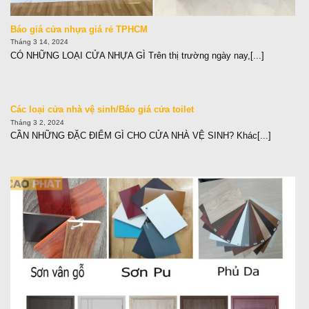
Báo giá cửa nhựa giá rẻ TPHCM
Tháng 3 14, 2024
CÓ NHỮNG LOẠI CỬA NHỰA GÌ Trên thị trường ngày nay,[...]
Các loại cửa nhà vệ sinh/Báo giá cửa toilet
Tháng 3 2, 2024
CẦN NHỮNG ĐẶC ĐIỂM GÌ CHO CỬA NHÀ VỆ SINH? Khác[...]