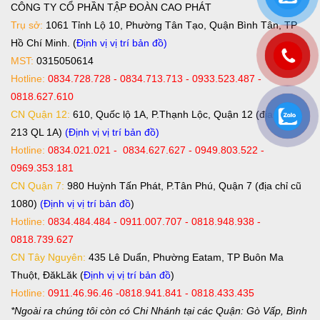
CÔNG TY CỔ PHẦN TẬP ĐOÀN CAO PHÁT
Trụ sở:
1061 Tỉnh Lộ 10, Phường Tân Tạo, Quận Bình Tân, TP
Hồ Chí Minh. (
Định vị vị trí bản đồ
)
MST:
0315050614
Hotline:
0834.728.728 - 0834.713.713 - 0933.523.487 -
0818.627.610
CN Quận 12:
610, Quốc lộ 1A, P.Thạnh Lộc, Quận 12 (địa chỉ cũ
213 QL 1A)
(Định vị vị trí bản đồ)
Hotline:
0834.021.021 - 0834.627.627 - 0949.803.522 -
0969.353.181
CN Quận 7:
980 Huỳnh Tấn Phát, P.Tân Phú, Quận 7 (địa chỉ cũ
1080)
(Định vị vị trí bản đồ
)
Hotline:
0834.484.484 - 0911.007.707 - 0818.948.938 -
0818.739.627
CN Tây Nguyên:
435 Lê Duẩn, Phường Eatam, TP Buôn Ma
Thuột, ĐăkLăk (
Định vị vị trí bản đồ
)
Hotline:
0911.46.96.46 -0818.941.841 - 0818.433.435
*Ngoài ra chúng tôi còn có Chi Nhánh tại các Quận: Gò Vấp, Bình