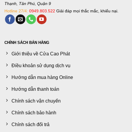
Thạnh, Tân Phú, Quận 9
Hotline 27/4:
0949.803.522
Giải đáp mọi thắc mắc, khiếu nại.
CHÍNH SÁCH BÁN HÀNG
Giới thiệu về Cửa Cao Phát
Điều khoản sử dụng dịch vụ
Hướng dẫn mua hàng Online
Hướng dẫn thanh toán
Chính sách vận chuyển
Chính sách bảo hành
Chính sách đổi trả