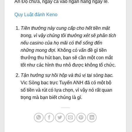
Ấn Độ chưa, ngay cả vào ngân hàng ngày lễ.
Quy Luật đánh Keno
Tiền thưởng này cung cấp cho hết tiền mặt
trong, vì vậy chúng tôi thưởng xét sẽ phân tích
nếu casino của họ mãi có thể sống đến
những mong đợi.
Không có vấn đề gì tiền
thưởng thu hút bạn, bạn sẽ cần một con mắt
tốt như các hình thu nhỏ được không tổ chức.
Tận hưởng sự hồi hộp và thú vị tại sòng bạc.
Vic Sòng bạc trực Tuyến ANH đã có một bộ
số tiền và rút có lựa chọn, vì vậy nó rất quan
trọng mà bạn biết chúng là gì.