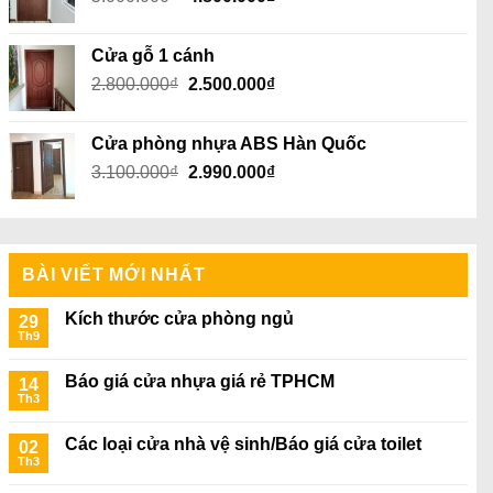
gốc
hiện
là:
tại
Cửa gỗ 1 cánh
5.000.000₫.
là:
Giá
Giá
2.800.000
₫
2.500.000
₫
4.800.000₫.
gốc
hiện
là:
tại
Cửa phòng nhựa ABS Hàn Quốc
2.800.000₫.
là:
Giá
Giá
3.100.000
₫
2.990.000
₫
2.500.000₫.
gốc
hiện
là:
tại
3.100.000₫.
là:
2.990.000₫.
BÀI VIẾT MỚI NHẤT
Kích thước cửa phòng ngủ
29
Th9
Báo giá cửa nhựa giá rẻ TPHCM
14
Th3
Các loại cửa nhà vệ sinh/Báo giá cửa toilet
02
Th3