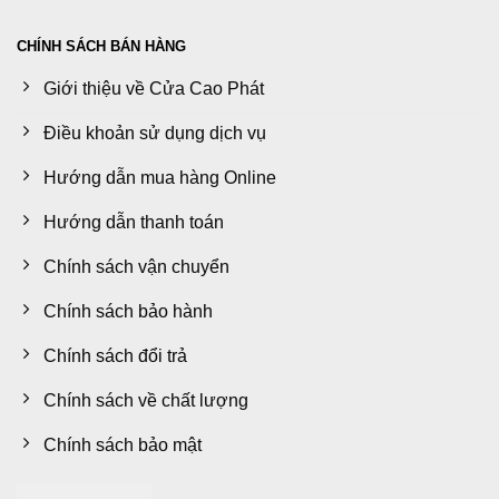
CHÍNH SÁCH BÁN HÀNG
Giới thiệu về Cửa Cao Phát
Điều khoản sử dụng dịch vụ
Hướng dẫn mua hàng Online
Hướng dẫn thanh toán
Chính sách vận chuyển
Chính sách bảo hành
Chính sách đổi trả
Chính sách về chất lượng
Chính sách bảo mật