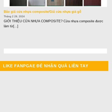
Báo giá cửa nhựa composite/Giá cửa nhựa giả gỗ
Tháng 2 29, 2024
GIỚI THIỆU CỬA NHỰA COMPOSITE? Cửa nhựa composite được
làm từ[...]
LIKE FANPGAE ĐỂ NHẬN QUÀ LIỀN TAY