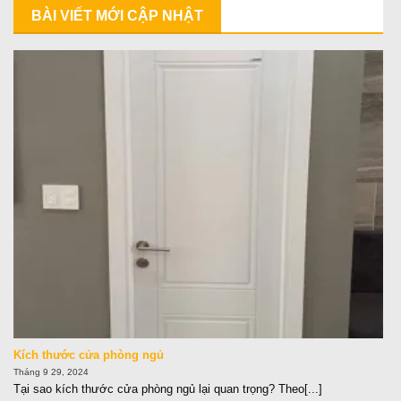
BÀI VIẾT MỚI CẬP NHẬT
Kích thước cửa phòng ngủ
Tháng 9 29, 2024
Tại sao kích thước cửa phòng ngủ lại quan trọng? Theo[...]