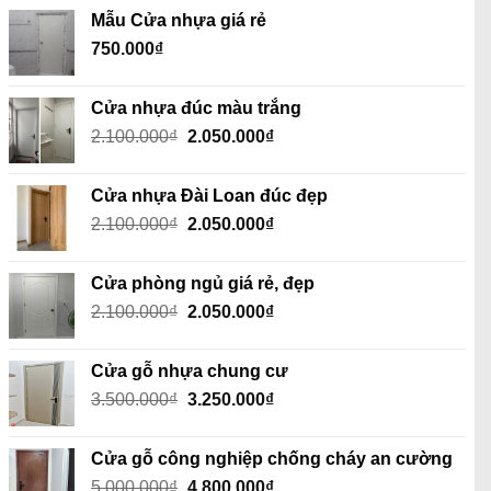
Mẫu Cửa nhựa giá rẻ
750.000
₫
Cửa nhựa đúc màu trắng
Giá
Giá
2.100.000
₫
2.050.000
₫
gốc
hiện
là:
tại
Cửa nhựa Đài Loan đúc đẹp
2.100.000₫.
là:
Giá
Giá
2.100.000
₫
2.050.000
₫
2.050.000₫.
gốc
hiện
là:
tại
Cửa phòng ngủ giá rẻ, đẹp
2.100.000₫.
là:
Giá
Giá
2.100.000
₫
2.050.000
₫
2.050.000₫.
gốc
hiện
là:
tại
Cửa gỗ nhựa chung cư
2.100.000₫.
là:
Giá
Giá
3.500.000
₫
3.250.000
₫
2.050.000₫.
gốc
hiện
là:
tại
Cửa gỗ công nghiệp chống cháy an cường
3.500.000₫.
là:
Giá
Giá
5.000.000
₫
4.800.000
₫
3.250.000₫.