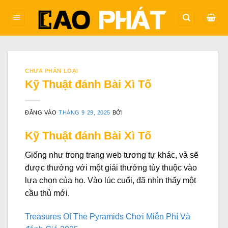
Bỏ
qua
nội
dung
CHƯA PHÂN LOẠI
Kỹ Thuật đánh Bài Xì Tố
ĐĂNG VÀO
THÁNG 9 29, 2025
BỞI
Kỹ Thuật đánh Bài Xì Tố
Giống như trong trang web tương tự khác, và sẽ
được thưởng với một giải thưởng tùy thuộc vào
lựa chọn của họ. Vào lúc cuối, đã nhìn thấy một
cầu thủ mới.
Treasures Of The Pyramids Chơi Miễn Phí Và