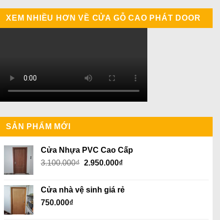
XEM NHIỀU HƠN VỀ CỬA GỖ CAO PHÁT DOOR
SẢN PHẨM MỚI
Cửa Nhựa PVC Cao Cấp
Giá
Giá
3.100.000
₫
2.950.000
₫
gốc
hiện
là:
tại
Cửa nhà vệ sinh giá rẻ
3.100.000₫.
là:
750.000
₫
2.950.000₫.