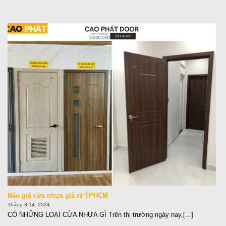
Báo giá cửa nhựa giá rẻ TPHCM
Tháng 3 14, 2024
CÓ NHỮNG LOẠI CỬA NHỰA GÌ Trên thị trường ngày nay,[...]