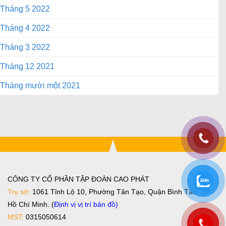
Tháng 5 2022
Tháng 4 2022
Tháng 3 2022
Tháng 12 2021
Tháng mười một 2021
CÔNG TY CỔ PHẦN TẬP ĐOÀN CAO PHÁT
Trụ sở:
1061 Tỉnh Lộ 10, Phường Tân Tạo, Quận Bình Tân, TP
Hồ Chí Minh. (
Định vị vị trí bản đồ
)
MST:
0315050614