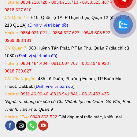
Hotline:
0834.728.728 - 0834.713.713 - 0933.523.487 -
0818.627.610
CN Quận 12:
610, Quốc lộ 1A, P.Thạnh Lộc, Quận 12 (địa chỉ cũ
213 QL 1A)
(Định vị vị trí bản đồ)
Hotline:
0834.021.021 - 0834.627.627 - 0949.803.522 -
0969.353.181
CN Quận 7:
980 Huỳnh Tấn Phát, P.Tân Phú, Quận 7 (địa chỉ cũ
1080)
(Định vị vị trí bản đồ
)
Hotline:
0834.484.484 - 0911.007.707 - 0818.948.938 -
0818.739.627
CN Tây Nguyên:
435 Lê Duẩn, Phường Eatam, TP Buôn Ma
Thuột, ĐăkLăk (
Định vị vị trí bản đồ
)
Hotline:
0911.46.96.46 -0818.941.841 - 0818.433.435
*Ngoài ra chúng tôi còn có Chi Nhánh tại các Quận: Gò Vấp, Bình
Thạnh, Tân Phú, Quận 9
Hotline 27/4:
0949.803.522
Giải đáp mọi thắc mắc, khiếu nại.