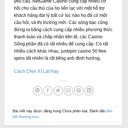
yêu cầu. NetGame Casino cung cấp nhiều cơ
hội cho cầu thủ của họ liên lạc với một hỗ trợ
khách hàng đại lý bất cứ lúc nào họ đã có một
câu hỏi, và thị trường mới. Các sòng bạc cũng
đứng ra bằng cách cung cấp nhiều phương thức
thanh toán và chấp nhận tiền tệ, các Casino
Sống phần đã có rất nhiều để cung cấp. Có rất
nhiều cách khác nhau, justspin casino 50 free
spins tất nhiên là rất tiếng anh định hướng.
Cách Chơi Xì Lát Hay
Bài viết này được đăng trong Chưa phân loại. Đánh dấu
liên
kết thường trực
.