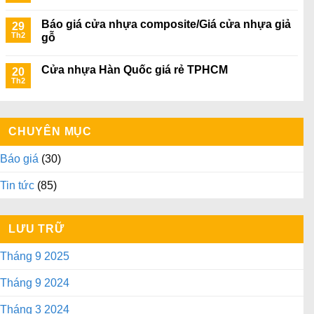
Báo giá cửa nhựa composite/Giá cửa nhựa giả
29
Th2
gỗ
Cửa nhựa Hàn Quốc giá rẻ TPHCM
20
Th2
CHUYÊN MỤC
Báo giá
(30)
Tin tức
(85)
LƯU TRỮ
Tháng 9 2025
Tháng 9 2024
Tháng 3 2024