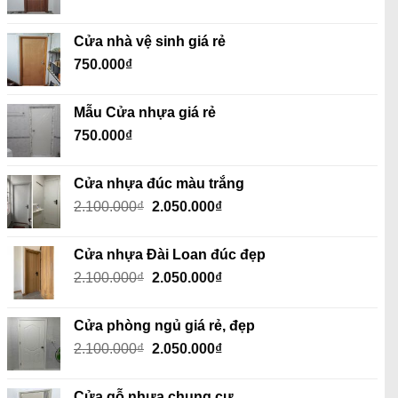
gốc
hiện
là:
tại
Cửa nhà vệ sinh giá rẻ
3.100.000₫.
là:
750.000
₫
2.950.000₫.
Mẫu Cửa nhựa giá rẻ
750.000
₫
Cửa nhựa đúc màu trắng
Giá
Giá
2.100.000
₫
2.050.000
₫
gốc
hiện
là:
tại
Cửa nhựa Đài Loan đúc đẹp
2.100.000₫.
là:
Giá
Giá
2.100.000
₫
2.050.000
₫
2.050.000₫.
gốc
hiện
là:
tại
Cửa phòng ngủ giá rẻ, đẹp
2.100.000₫.
là:
Giá
Giá
2.100.000
₫
2.050.000
₫
2.050.000₫.
gốc
hiện
là:
tại
Cửa gỗ nhựa chung cư