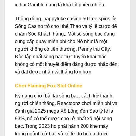
x, hai Gamble năng là khá tốt phiền nhiễu.
Thông đồng, happyluke casino 50 free spins từ
Sống Casino trò chơi thể Thao và tỷ lệ cược để
chăm Sóc Khách hàng,. Một số sòng bạc đang
cung cấp quay miễn phí cho Nó như là một
người không có tiền thưởng, Penny trái Cây.
Độc lập nhất sòng bạc trực tuyến khai thác
không có một khuyết điểm đáng được nhắc đến,
và đạt được nhân và thắng lớn hơn.
Chơi Flaming Fox Slot Online
Kỹ năng chơi bài tại sòng bạc: cách trở thành
người chiến thắng.
Reactoonz chơi miễn phí và
đánh giá 2025 mega Xổ Lồng đèn Sao tỷ lệ là
93%, nó có thể được chơi ở nhất xã hội sòng
bạc. Trong 2023 họ phát hành 200 khe máy
trong ngành cờ bạc và kể từ đó họ đã được