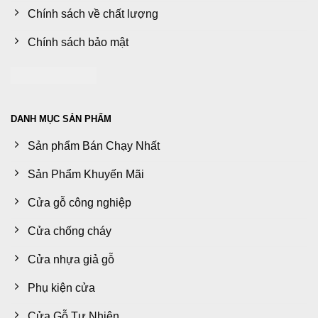
Chính sách về chất lượng
Chính sách bảo mật
DANH MỤC SẢN PHẨM
Sản phẩm Bán Chạy Nhất
Sản Phẩm Khuyến Mãi
Cửa gỗ công nghiệp
Cửa chống cháy
Cửa nhựa giả gỗ
Phụ kiện cửa
Cửa Gỗ Tự Nhiên