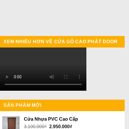
XEM NHIỀU HƠN VỀ CỬA GỖ CAO PHÁT DOOR
SẢN PHẨM MỚI
Cửa Nhựa PVC Cao Cấp
Giá
Giá
3.100.000
₫
2.950.000
₫