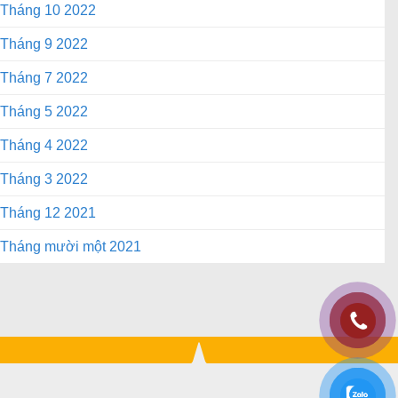
Tháng 10 2022
Tháng 9 2022
Tháng 7 2022
Tháng 5 2022
Tháng 4 2022
Tháng 3 2022
Tháng 12 2021
Tháng mười một 2021