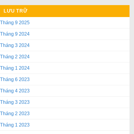
LƯU TRỮ
Tháng 9 2025
Tháng 9 2024
Tháng 3 2024
Tháng 2 2024
Tháng 1 2024
Tháng 6 2023
Tháng 4 2023
Tháng 3 2023
Tháng 2 2023
Tháng 1 2023