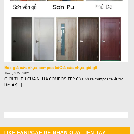
Báo giá cửa nhựa composite/Giá cửa nhựa giả gỗ
Tháng 2 29, 2024
GIỚI THIỆU CỬA NHỰA COMPOSITE? Cửa nhựa composite được
làm từ[...]
LIKE FANPGAE ĐỂ NHẬN QUÀ LIỀN TAY