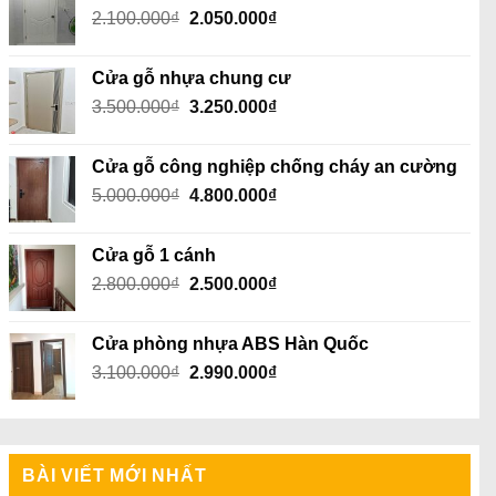
Giá
Giá
2.100.000
₫
2.050.000
₫
2.050.000₫.
gốc
hiện
là:
tại
Cửa gỗ nhựa chung cư
2.100.000₫.
là:
Giá
Giá
3.500.000
₫
3.250.000
₫
2.050.000₫.
gốc
hiện
là:
tại
Cửa gỗ công nghiệp chống cháy an cường
3.500.000₫.
là:
Giá
Giá
5.000.000
₫
4.800.000
₫
3.250.000₫.
gốc
hiện
là:
tại
Cửa gỗ 1 cánh
5.000.000₫.
là:
Giá
Giá
2.800.000
₫
2.500.000
₫
4.800.000₫.
gốc
hiện
là:
tại
Cửa phòng nhựa ABS Hàn Quốc
2.800.000₫.
là:
Giá
Giá
3.100.000
₫
2.990.000
₫
2.500.000₫.
gốc
hiện
là:
tại
3.100.000₫.
là:
2.990.000₫.
BÀI VIẾT MỚI NHẤT