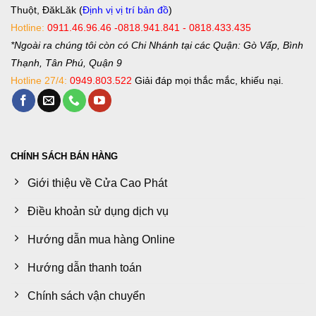
Thuột, ĐăkLăk (
Định vị vị trí bản đồ
)
Hotline:
0911.46.96.46 -0818.941.841 - 0818.433.435
*Ngoài ra chúng tôi còn có Chi Nhánh tại các Quận: Gò Vấp, Bình
Thạnh, Tân Phú, Quận 9
Hotline 27/4:
0949.803.522
Giải đáp mọi thắc mắc, khiếu nại.
CHÍNH SÁCH BÁN HÀNG
Giới thiệu về Cửa Cao Phát
Điều khoản sử dụng dịch vụ
Hướng dẫn mua hàng Online
Hướng dẫn thanh toán
Chính sách vận chuyển