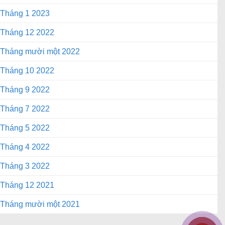
Tháng 1 2023
Tháng 12 2022
Tháng mười một 2022
Tháng 10 2022
Tháng 9 2022
Tháng 7 2022
Tháng 5 2022
Tháng 4 2022
Tháng 3 2022
Tháng 12 2021
Tháng mười một 2021