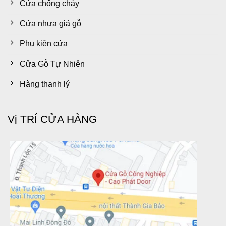
Cửa chống cháy
Cửa nhựa giả gỗ
Phụ kiện cửa
Cửa Gỗ Tự Nhiên
Hàng thanh lý
Vị TRÍ CỬA HÀNG