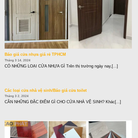
Báo giá cửa nhựa giá rẻ TPHCM
Tháng 3 14, 2024
CÓ NHỮNG LOẠI CỬA NHỰA GÌ Trên thị trường ngày nay,[...]
Các loại cửa nhà vệ sinh/Báo giá cửa toilet
Tháng 3 2, 2024
CẦN NHỮNG ĐẶC ĐIỂM GÌ CHO CỬA NHÀ VỆ SINH? Khác[...]