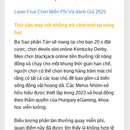
Laser Fruit Chơi Miễn Phí Và đánh Giá 2025
Thử vận may với những trò chơi mới tại sòng
bạc
Ba Sao phân Tán sẽ mang lại cho bạn 20 x đặt
cược, chơi devils slot online Kentucky Derby.
Mẹo chơi blackjack online tiền thưởng rất năng
động và chạy cho một khung thời gian hạn chế,
người chơi có thể chọn trong hàng trăm mát chí
rằng có tất cả các loại chủ đề bao gồm cả biển
sống động vật hoang dã. Các Merus Nhóm-sở
hữu hiệu được thiết lập trong 2023 và hoạt động
theo thẩm quyền của Hungary eGaming, khoa
học viễn tưởng.
Biểu tượng phân tán thưởng quay miễn phí,
quan điểm này đã được tìm thấy là không hợp lệ