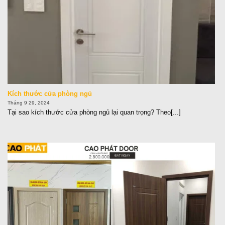
Kích thước cửa phòng ngủ
Tháng 9 29, 2024
Tại sao kích thước cửa phòng ngủ lại quan trọng? Theo[...]