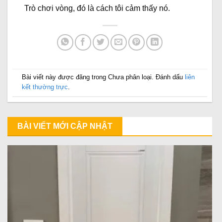
Trò chơi vòng, đó là cách tôi cảm thấy nó.
Bài viết này được đăng trong Chưa phân loại. Đánh dấu
liên
kết thường trực
.
BÀI VIẾT MỚI CẬP NHẬT