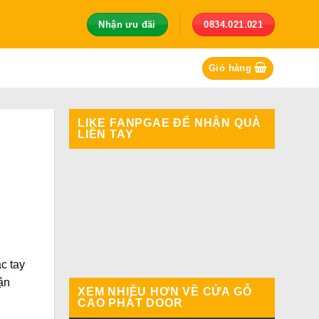
Nhận ưu đãi
0834.021.021
Giỏ hàng
LIKE FANPGAE ĐỂ NHẬN QUÀ
LIỀN TAY
c tay
ận
XEM NHIỀU HƠN VỀ CỬA GỖ
CAO PHÁT DOOR