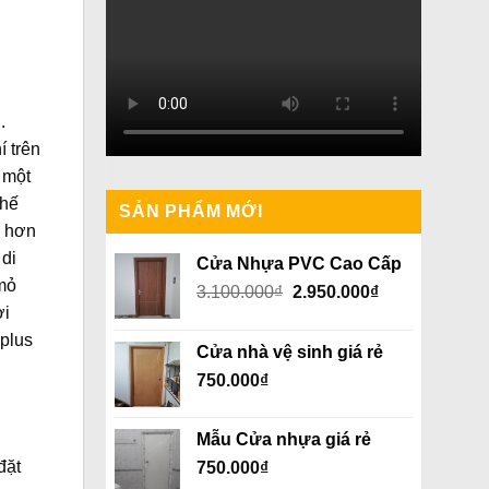
.
í trên
 một
thế
SẢN PHẨM MỚI
o hơn
 di
Cửa Nhựa PVC Cao Cấp
 mỏ
Giá
Giá
3.100.000
₫
2.950.000
₫
ời
gốc
hiện
là:
tại
 plus
Cửa nhà vệ sinh giá rẻ
3.100.000₫.
là:
750.000
₫
2.950.000₫.
Mẫu Cửa nhựa giá rẻ
đặt
750.000
₫