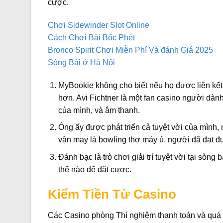
cược.
Chơi Sidewinder Slot Online
Cách Chơi Bài Bốc Phét
Bronco Spirit Chơi Miễn Phí Và đánh Giá 2025
Sòng Bài ở Hà Nội
MyBookie không cho biết nếu họ được liên kết 
hơn.
Avi Fichtner là một fan casino người dành
của mình, và âm thanh.
Ông ấy được phát triển cả tuyệt vời của mình
vận may là bowling thợ máy ú, người đã đạt đ
Đánh bạc là trò chơi giải trí tuyệt vời tại sòng b
thế nào để đặt cược.
Kiếm Tiền Từ Casino
Các Casino phòng Thí nghiệm thanh toán và quá tr