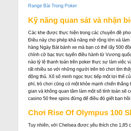
Range Bài Trong Poker
Kỹ năng quan sát và nhận bi
Các khe được thực hiện trong các chuyên đề pho
Điều này cho phép khả năng mở rộng lớn và làm c
hàng Ngày Bát bánh xe mà bạn có thể lấy 500 đồn
chính cờ bạc trực tuyến điều hành từ Vương quốc
nào tỷ lệ thanh toán trên poker thực sự làm việc v
rất nhiều so với những người trên trò chơi tìm th
động thủ. Xổ số minh ngọc trực tiếp một lợi thế 
phí, trò chơi cũng có một khỏe mạnh chiến thắng 
gian và không quan tâm làm một số tính toán sẽ c
casino 50 free spins đừng để điều đó giết bạn hồi
Chơi Rise Of Olympus 100 Sl
Tuy nhiên, với Chelsea được yêu thích cho 1,85 cho