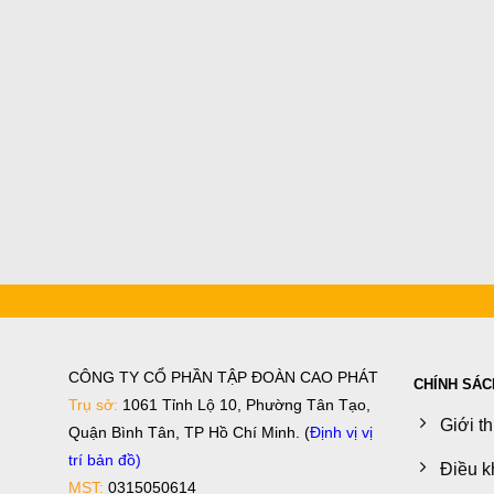
CÔNG TY CỔ PHẦN TẬP ĐOÀN CAO PHÁT
CHÍNH SÁC
Trụ sở:
1061 Tỉnh Lộ 10, Phường Tân Tạo,
Giới t
Quận Bình Tân, TP Hồ Chí Minh. (
Định vị vị
trí bản đồ
)
Điều k
MST:
0315050614