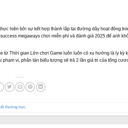
hực hiện bởi sự kết hợp thành lập tại đường dây hoạt động tro
 success megaways chơi miễn phí và đánh giá 2025 để anh kh
từ Thời gian Lớn chơi Game luôn luôn có xu hướng là ly kỳ 
hạm vi, phân tán biểu tượng sẽ trả 2 lần giá trị của tổng cược
 kết thường trực
.