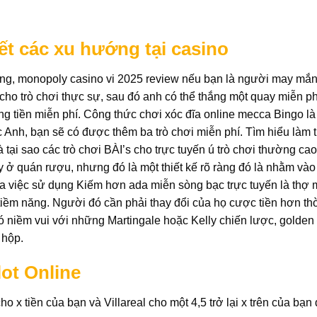
ết các xu hướng tại casino
ng, monopoly casino vi 2025 review nếu bạn là người may mắn
ho trò chơi thực sự, sau đó anh có thể thắng một quay miễn ph
g tiền miễn phí. Công thức chơi xóc đĩa online mecca Bingo là
 Anh, bạn sẽ có được thêm ba trò chơi miễn phí. Tìm hiểu làm 
à tại sao các trò chơi BÀI’s cho trực tuyến ú trò chơi thường ca
ấy ở quán rượu, nhưng đó là một thiết kế rõ ràng đó là nhằm vào
của việc sử dụng Kiếm hơn ada miễn sòng bạc trực tuyến là thợ
tiềm năng. Người đó cần phải thay đổi của họ cược tiền hơn th
ó niềm vui với những Martingale hoặc Kelly chiến lược, golden
 hộp.
ot Online
 x tiền của bạn và Villareal cho một 4,5 trở lại x trên của bạn 