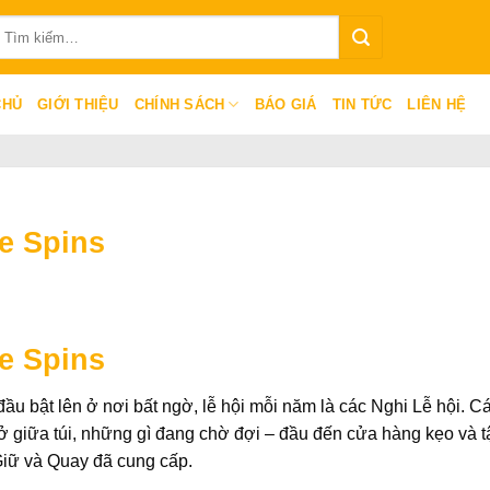
ìm
iếm:
CHỦ
GIỚI THIỆU
CHÍNH SÁCH
BÁO GIÁ
TIN TỨC
LIÊN HỆ
e Spins
e Spins
ầu bật lên ở nơi bất ngờ, lễ hội mỗi năm là các Nghi Lễ hội. Cá
 giữa túi, những gì đang chờ đợi – đầu đến cửa hàng kẹo và t
iữ và Quay đã cung cấp.