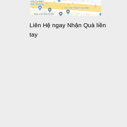
Liên Hệ ngay Nhận Quà liền
tay