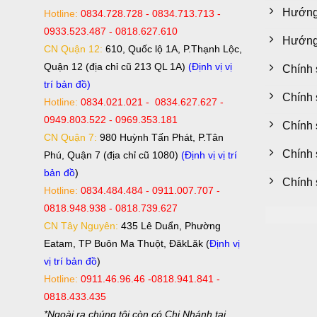
Hướng
Hotline:
0834.728.728 - 0834.713.713 -
0933.523.487 - 0818.627.610
Hướng 
CN Quận 12:
610, Quốc lộ 1A, P.Thạnh Lộc,
Quận 12 (địa chỉ cũ 213 QL 1A)
(Định vị vị
Chính 
trí bản đồ)
Chính 
Hotline:
0834.021.021 - 0834.627.627 -
0949.803.522 - 0969.353.181
Chính 
CN Quận 7:
980 Huỳnh Tấn Phát, P.Tân
Chính 
Phú, Quận 7 (địa chỉ cũ 1080)
(Định vị vị trí
bản đồ
)
Chính 
Hotline:
0834.484.484 - 0911.007.707 -
0818.948.938 - 0818.739.627
CN Tây Nguyên:
435 Lê Duẩn, Phường
Eatam, TP Buôn Ma Thuột, ĐăkLăk (
Định vị
vị trí bản đồ
)
Hotline:
0911.46.96.46 -0818.941.841 -
0818.433.435
*Ngoài ra chúng tôi còn có Chi Nhánh tại