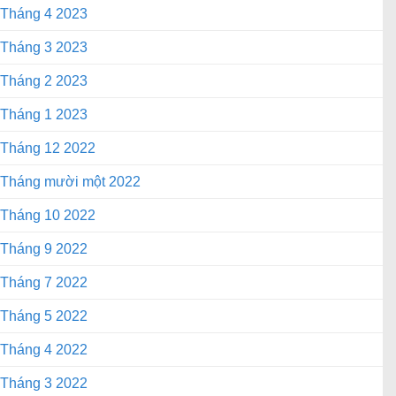
Tháng 4 2023
Tháng 3 2023
Tháng 2 2023
Tháng 1 2023
Tháng 12 2022
Tháng mười một 2022
Tháng 10 2022
Tháng 9 2022
Tháng 7 2022
Tháng 5 2022
Tháng 4 2022
Tháng 3 2022