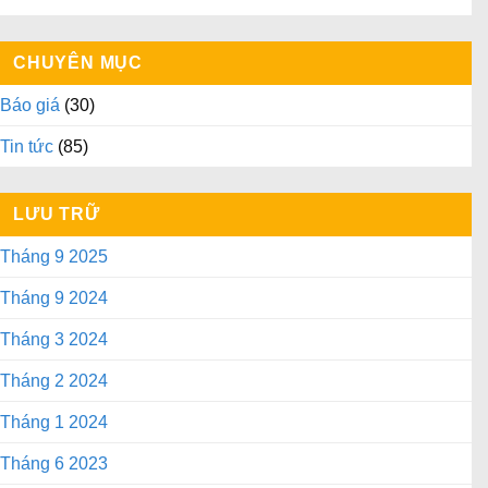
CHUYÊN MỤC
Báo giá
(30)
Tin tức
(85)
LƯU TRỮ
Tháng 9 2025
Tháng 9 2024
Tháng 3 2024
Tháng 2 2024
Tháng 1 2024
Tháng 6 2023