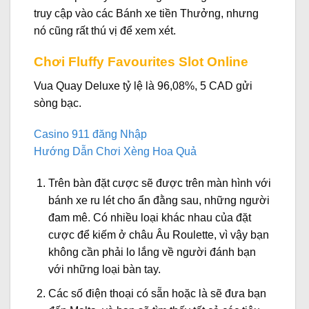
truy cập vào các Bánh xe tiền Thưởng, nhưng
nó cũng rất thú vị để xem xét.
Chơi Fluffy Favourites Slot Online
Vua Quay Deluxe tỷ lệ là 96,08%, 5 CAD gửi
sòng bạc.
Casino 911 đăng Nhập
Hướng Dẫn Chơi Xèng Hoa Quả
Trên bàn đặt cược sẽ được trên màn hình với
bánh xe ru lét cho ẩn đằng sau, những người
đam mê.
Có nhiều loại khác nhau của đặt
cược để kiếm ở châu Âu Roulette, vì vậy bạn
không cần phải lo lắng về người đánh bạn
với những loại bàn tay.
Các số điện thoại có sẵn hoặc là sẽ đưa bạn