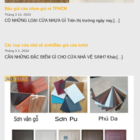
Báo giá cửa nhựa giá rẻ TPHCM
Tháng 3 14, 2024
CÓ NHỮNG LOẠI CỬA NHỰA GÌ Trên thị trường ngày nay,[...]
Các loại cửa nhà vệ sinh/Báo giá cửa toilet
Tháng 3 2, 2024
CẦN NHỮNG ĐẶC ĐIỂM GÌ CHO CỬA NHÀ VỆ SINH? Khác[...]