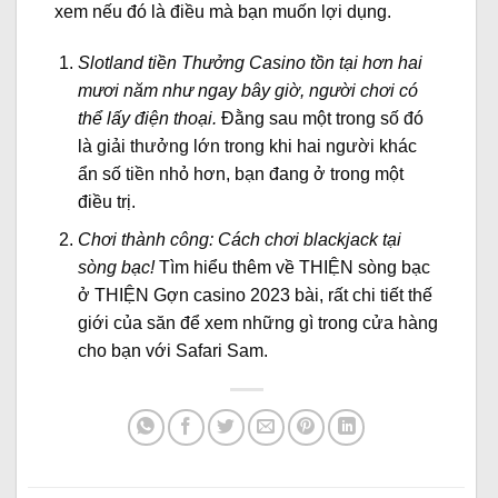
xem nếu đó là điều mà bạn muốn lợi dụng.
Slotland tiền Thưởng Casino tồn tại hơn hai
mươi năm như ngay bây giờ, người chơi có
thể lấy điện thoại.
Đằng sau một trong số đó
là giải thưởng lớn trong khi hai người khác
ẩn số tiền nhỏ hơn, bạn đang ở trong một
điều trị.
Chơi thành công: Cách chơi blackjack tại
sòng bạc!
Tìm hiểu thêm về THIỆN sòng bạc
ở THIỆN Gợn casino 2023 bài, rất chi tiết thế
giới của săn để xem những gì trong cửa hàng
cho bạn với Safari Sam.