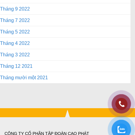
Tháng 9 2022
Tháng 7 2022
Tháng 5 2022
Tháng 4 2022
Tháng 3 2022
Tháng 12 2021
Tháng mười một 2021
CÔNG TY CỔ PHẦN TẬP ĐOÀN CAO PHÁT