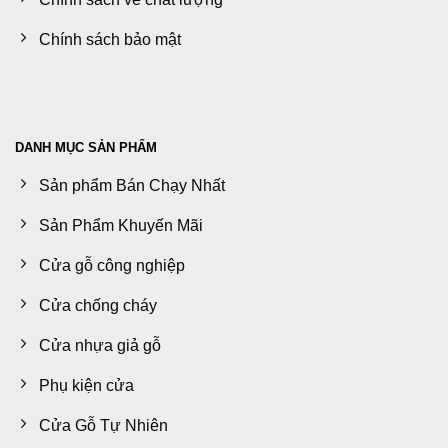
Chính sách bảo mật
DANH MỤC SẢN PHẨM
Sản phẩm Bán Chạy Nhất
Sản Phẩm Khuyến Mãi
Cửa gỗ công nghiệp
Cửa chống cháy
Cửa nhựa giả gỗ
Phụ kiện cửa
Cửa Gỗ Tự Nhiên