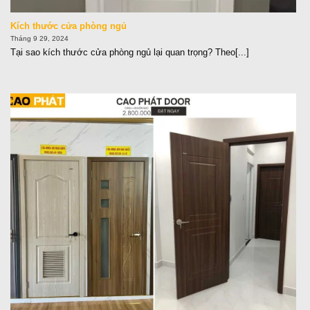
Kích thước cửa phòng ngủ
Tháng 9 29, 2024
Tại sao kích thước cửa phòng ngủ lại quan trọng? Theo[...]