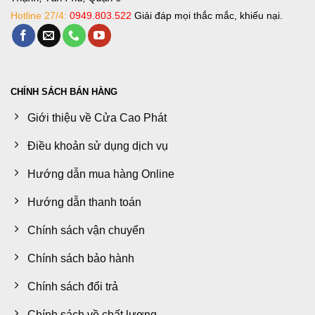
Hotline 27/4:
0949.803.522
Giải đáp mọi thắc mắc, khiếu nại.
CHÍNH SÁCH BÁN HÀNG
Giới thiệu về Cửa Cao Phát
Điều khoản sử dụng dịch vụ
Hướng dẫn mua hàng Online
Hướng dẫn thanh toán
Chính sách vận chuyển
Chính sách bảo hành
Chính sách đổi trả
Chính sách về chất lượng