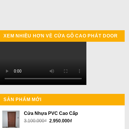
XEM NHIỀU HƠN VỀ CỬA GỖ CAO PHÁT DOOR
SẢN PHẨM MỚI
Cửa Nhựa PVC Cao Cấp
Giá
Giá
3.100.000
₫
2.950.000
₫
gốc
hiện