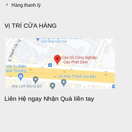
Hàng thanh lý
Vị TRÍ CỬA HÀNG
Liên Hệ ngay Nhận Quà liền tay