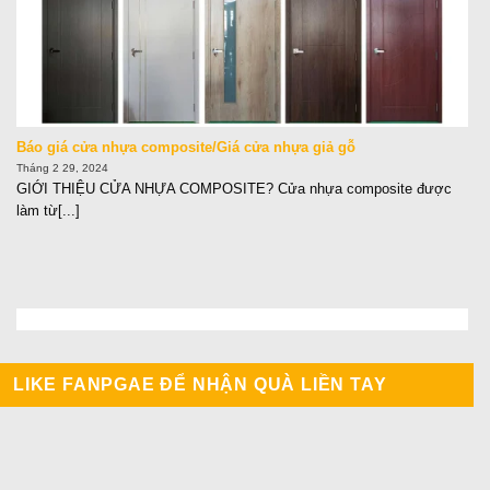
Báo giá cửa nhựa composite/Giá cửa nhựa giả gỗ
Tháng 2 29, 2024
GIỚI THIỆU CỬA NHỰA COMPOSITE? Cửa nhựa composite được
làm từ[...]
LIKE FANPGAE ĐỂ NHẬN QUÀ LIỀN TAY