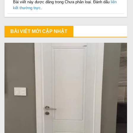
Bài viết này được đăng trong Chưa phân loại. Đánh dấu
liên
kết thường trực
.
BÀI VIẾT MỚI CẬP NHẬT