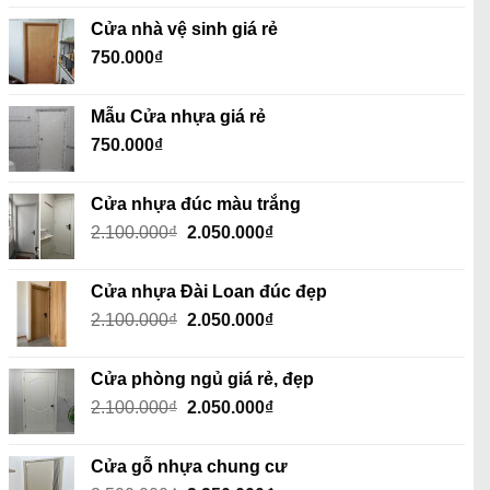
là:
tại
Cửa nhà vệ sinh giá rẻ
3.100.000₫.
là:
750.000
₫
2.950.000₫.
Mẫu Cửa nhựa giá rẻ
750.000
₫
Cửa nhựa đúc màu trắng
Giá
Giá
2.100.000
₫
2.050.000
₫
gốc
hiện
là:
tại
Cửa nhựa Đài Loan đúc đẹp
2.100.000₫.
là:
Giá
Giá
2.100.000
₫
2.050.000
₫
2.050.000₫.
gốc
hiện
là:
tại
Cửa phòng ngủ giá rẻ, đẹp
2.100.000₫.
là:
Giá
Giá
2.100.000
₫
2.050.000
₫
2.050.000₫.
gốc
hiện
là:
tại
Cửa gỗ nhựa chung cư
2.100.000₫.
là: