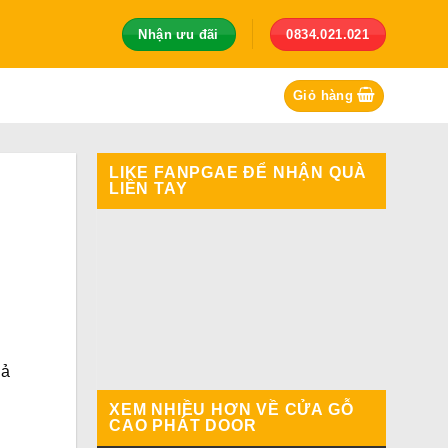
Nhận ưu đãi
0834.021.021
Giỏ hàng
LIKE FANPGAE ĐỂ NHẬN QUÀ
LIỀN TAY
uả
XEM NHIỀU HƠN VỀ CỬA GỖ
CAO PHÁT DOOR