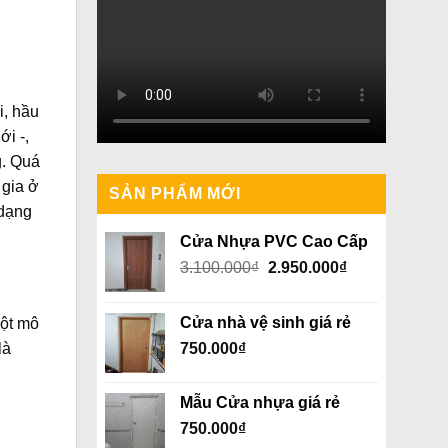
i, hầu
ới -,
g. Quá
 gia ở
SẢN PHẨM MỚI
 dạng
Cửa Nhựa PVC Cao Cấp
Giá
Giá
3.100.000
₫
2.950.000
₫
gốc
hiện
là:
tại
Cửa nhà vệ sinh giá rẻ
một mô
3.100.000₫.
là:
750.000
₫
là
2.950.000₫.
Mẫu Cửa nhựa giá rẻ
750.000
₫