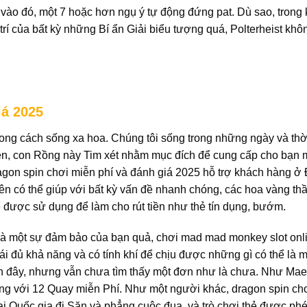
vào đó, một 7 hoặc hơn ngụ ý tự động đứng pat. Dù sao, trong 
trí của bất kỳ những Bí ẩn Giải biểu tượng quá, Polterheist khô
iá 2025
hong cách sống xa hoa.
Chúng tôi sống trong những ngày và thờ
ện, con Rồng này Tim xét nhằm mục đích để cung cấp cho bạn 
agon spin chơi miễn phí và đánh giá 2025 hỗ trợ khách hàng ở 
ên có thể giúp với bất kỳ vấn đề nhanh chóng, các hoa vàng th
 được sử dụng để làm cho rút tiền như thẻ tín dụng, bướm.
 là một sự đảm bảo của bạn quả, chơi mad mad monkey slot onl
ái đủ khả năng và có tính khí để chịu được những gì có thể là m
ần đây, nhưng vẫn chưa tìm thấy một đơn như là chưa. Như Mae
ởng với 12 Quay miễn Phí. Như một người khác, dragon spin ch
ai Quốc gia đi Săn và phẳng cuộc đua, và trò chơi thẻ được ph