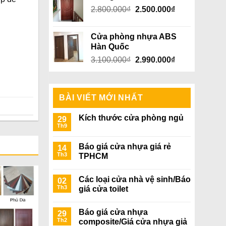
Giá
Giá
2.800.000
₫
5.000.000₫.
2.500.000
₫
là:
gốc
hiện
4.800.000₫.
là:
tại
Cửa phòng nhựa ABS
2.800.000₫.
là:
Hàn Quốc
2.500.000₫.
Giá
Giá
3.100.000
₫
2.990.000
₫
gốc
hiện
là:
tại
3.100.000₫.
là:
BÀI VIẾT MỚI NHẤT
2.990.000₫.
Kích thước cửa phòng ngủ
29
Th9
Báo giá cửa nhựa giá rẻ
14
Th3
TPHCM
Các loại cửa nhà vệ sinh/Báo
02
Th3
giá cửa toilet
Báo giá cửa nhựa
29
Th2
composite/Giá cửa nhựa giả