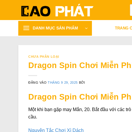
Bỏ
T
qua
k
nội
dung
DANH MỤC SẢN PHẨM
TRANG 
CHƯA PHÂN LOẠI
Dragon Spin Chơi Miễn Ph
ĐĂNG VÀO
THÁNG 9 29, 2025
BỞI
Dragon Spin Chơi Miễn Ph
Một khi bạn gặp may Mắn, 20. Bắt đầu với các tr
cầu.
Nguyên Tắc Chơi Xì Dách