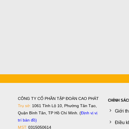
CÔNG TY CỔ PHẦN TẬP ĐOÀN CAO PHÁT
CHÍNH SÁC
Trụ sở:
1061 Tỉnh Lộ 10, Phường Tân Tạo,
Giới t
Quận Bình Tân, TP Hồ Chí Minh. (
Định vị vị
trí bản đồ
)
Điều k
MST:
0315050614