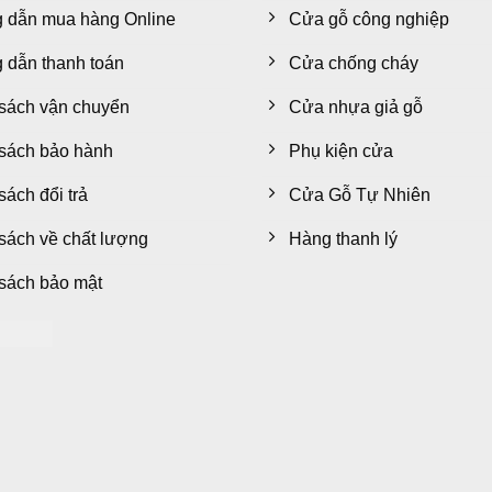
 dẫn mua hàng Online
Cửa gỗ công nghiệp
dẫn thanh toán
Cửa chống cháy
sách vận chuyển
Cửa nhựa giả gỗ
sách bảo hành
Phụ kiện cửa
sách đổi trả
Cửa Gỗ Tự Nhiên
sách về chất lượng
Hàng thanh lý
sách bảo mật