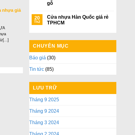
gỗ
a nhựa giả
Cửa nhựa Hàn Quốc giá rẻ
20
Th2
TPHCM
HỰA
hựa
[...]
CHUYÊN MỤC
Báo giá
(30)
Tin tức
(85)
LƯU TRỮ
Tháng 9 2025
Tháng 9 2024
Tháng 3 2024
Tháng 2 2024