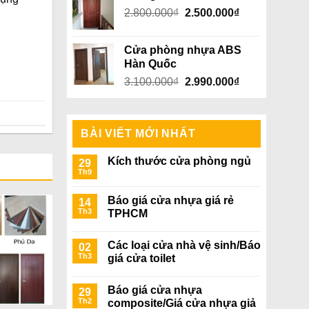
Giá
Giá
2.800.000
₫
5.000.000₫.
2.500.000
₫
là:
gốc
hiện
4.800.000₫.
là:
tại
Cửa phòng nhựa ABS
2.800.000₫.
là:
Hàn Quốc
2.500.000₫.
Giá
Giá
3.100.000
₫
2.990.000
₫
gốc
hiện
là:
tại
3.100.000₫.
là:
BÀI VIẾT MỚI NHẤT
2.990.000₫.
Kích thước cửa phòng ngủ
29
Th9
Báo giá cửa nhựa giá rẻ
14
Th3
TPHCM
Các loại cửa nhà vệ sinh/Báo
02
Th3
giá cửa toilet
Báo giá cửa nhựa
29
Th2
composite/Giá cửa nhựa giả