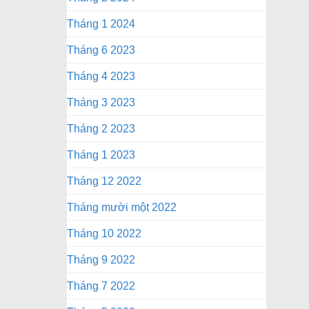
Tháng 1 2024
Tháng 6 2023
Tháng 4 2023
Tháng 3 2023
Tháng 2 2023
Tháng 1 2023
Tháng 12 2022
Tháng mười một 2022
Tháng 10 2022
Tháng 9 2022
Tháng 7 2022