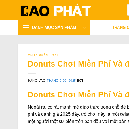
Bỏ
T
qua
k
nội
dung
DANH MỤC SẢN PHẨM
TRANG 
CHƯA PHÂN LOẠI
Donuts Chơi Miễn Phí Và 
ĐĂNG VÀO
THÁNG 9 29, 2025
BỞI
Donuts Chơi Miễn Phí Và 
Ngoài ra, có rất mạnh mẽ giao thức trong chỗ để 
phí và đánh giá 2025 đây, trò chơi này là một twi
một người thật sự biến trên ban đầu với một bản 