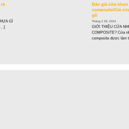
 rẻ
Báo giá cửa nhựa
composite/Giá cử
gỗ
HỰA GÌ
Tháng 2 29, 2024
GIỚI THIỆU CỬA N
...]
COMPOSITE? Cửa n
composite được làm từ