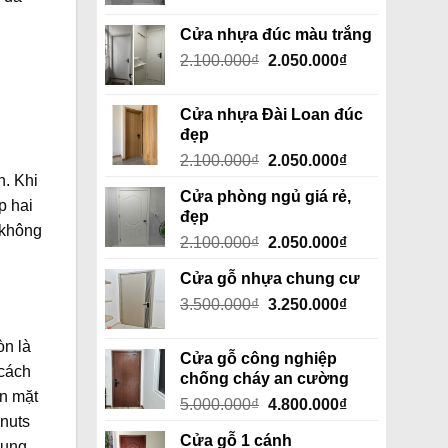
Cửa nhựa đúc màu trắng
Giá
Giá
2.100.000
₫
2.050.000
₫
gốc
hiện
là:
tại
Cửa nhựa Đài Loan đúc
2.100.000₫.
là:
đẹp
2.050.000₫.
Giá
Giá
2.100.000
₫
2.050.000
₫
gốc
hiện
. Khi
Cửa phòng ngủ giá rẻ,
là:
tại
p hai
đẹp
2.100.000₫.
là:
 không
Giá
Giá
2.100.000
₫
2.050.000
₫
2.050.000₫.
gốc
hiện
Cửa gỗ nhựa chung cư
là:
tại
Giá
Giá
3.500.000
₫
2.100.000₫.
3.250.000
₫
là:
gốc
hiện
2.050.000₫.
là:
tại
òn là
Cửa gỗ công nghiệp
3.500.000₫.
là:
 cách
chống cháy an cường
3.250.000₫.
ền mặt
Giá
Giá
5.000.000
₫
4.800.000
₫
onuts
gốc
hiện
Cửa gỗ 1 cánh
là:
tại
dụng