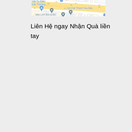
Liên Hệ ngay Nhận Quà liền
tay