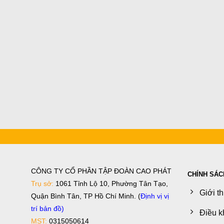
CÔNG TY CỔ PHẦN TẬP ĐOÀN CAO PHÁT
CHÍNH SÁC
Trụ sở:
1061 Tỉnh Lộ 10, Phường Tân Tạo,
Giới t
Quận Bình Tân, TP Hồ Chí Minh. (
Định vị vị
trí bản đồ
)
Điều k
MST:
0315050614