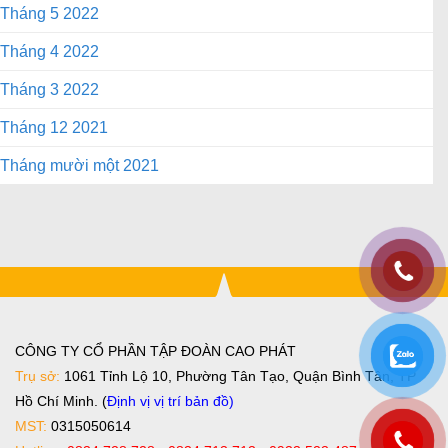
Tháng 5 2022
Tháng 4 2022
Tháng 3 2022
Tháng 12 2021
Tháng mười một 2021
CÔNG TY CỔ PHẦN TẬP ĐOÀN CAO PHÁT
Trụ sở:
1061 Tỉnh Lộ 10, Phường Tân Tạo, Quận Bình Tân, TP
Hồ Chí Minh. (
Định vị vị trí bản đồ
)
MST:
0315050614