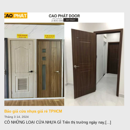
Báo giá cửa nhựa giá rẻ TPHCM
Tháng 3 14, 2024
CÓ NHỮNG LOẠI CỬA NHỰA GÌ Trên thị trường ngày nay,[...]