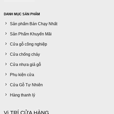
DANH MỤC SẢN PHẨM
Sản phẩm Bán Chạy Nhất
Sản Phẩm Khuyến Mãi
Cửa gỗ công nghiệp
Cửa chống cháy
Cửa nhựa giả gỗ
Phụ kiện cửa
Cửa Gỗ Tự Nhiên
Hàng thanh lý
Vị TRÍ CỬA HÀNG