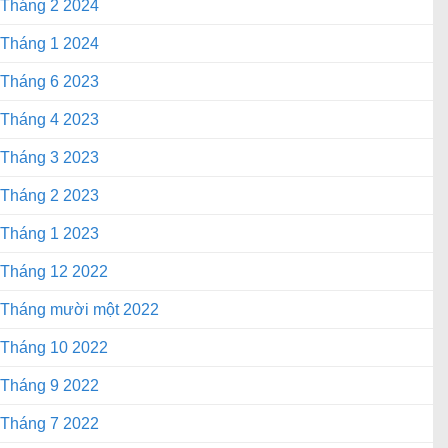
Tháng 2 2024
Tháng 1 2024
Tháng 6 2023
Tháng 4 2023
Tháng 3 2023
Tháng 2 2023
Tháng 1 2023
Tháng 12 2022
Tháng mười một 2022
Tháng 10 2022
Tháng 9 2022
Tháng 7 2022