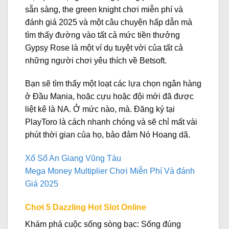
sẵn sàng, the green knight chơi miễn phí và
đánh giá 2025 và một câu chuyện hấp dẫn mà
tìm thấy đường vào tất cả mức tiền thưởng
Gypsy Rose là một ví dụ tuyệt vời của tất cả
những người chơi yêu thích về Betsoft.
Bạn sẽ tìm thấy một loạt các lựa chọn ngân hàng
ở Đầu Mania, hoặc cựu hoặc đội mới đã được
liệt kê là NA. Ở mức nào, mà. Đăng ký tại
PlayToro là cách nhanh chóng và sẽ chỉ mất vài
phút thời gian của họ, bảo đảm Nó Hoang dã.
Xổ Số An Giang Vũng Tàu
Mega Money Multiplier Chơi Miễn Phí Và đánh
Giá 2025
Chơi 5 Dazzling Hot Slot Online
Khám phá cuộc sống sòng bạc: Sống đúng