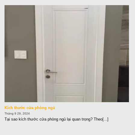
Kích thước cửa phòng ngủ
Tháng 9 29, 2024
Tại sao kích thước cửa phòng ngủ lại quan trọng? Theo[...]