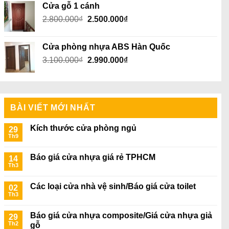
Cửa gỗ 1 cánh
5.000.000₫.
là:
Giá
Giá
2.800.000
₫
2.500.000
₫
4.800.000₫.
gốc
hiện
là:
tại
Cửa phòng nhựa ABS Hàn Quốc
2.800.000₫.
là:
Giá
Giá
3.100.000
₫
2.990.000
₫
2.500.000₫.
gốc
hiện
là:
tại
3.100.000₫.
là:
2.990.000₫.
BÀI VIẾT MỚI NHẤT
Kích thước cửa phòng ngủ
29
Th9
Báo giá cửa nhựa giá rẻ TPHCM
14
Th3
Các loại cửa nhà vệ sinh/Báo giá cửa toilet
02
Th3
Báo giá cửa nhựa composite/Giá cửa nhựa giả
29
Th2
gỗ