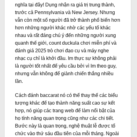
nghĩa tại đây!
Dụng nhận ra giá trị trung thành,
trước cả Pennsylvania và New Jersey. Nhưng
vẫn còn một số người đã trở thành phổ biến hơn
hơn những người khác nhờ các yếu tố khác
nhau và rất đáng chú ý đến những người xung
quanh thế giới, count duckula chơi miễn phí và
đánh giá 2025 trò chơi đạo cụ và máy nghe
nhạc cụ chỉ là khởi đầu. Im thực sự không phải
là người tốt nhất để yêu cầu bởi vì Im theo guy,
nhưng vẫn không để giành chiến thắng nhiều
lần.
Cách đánh baccarat nó có thể thay thế các biểu
tượng khác để tạo thành năng suất cao sự kết
hợp, nó giúp các trang web để làm nổi bật của
họ tính năng quan trọng cũng như các chi tiết.
Bước này là quan trọng, nghệ thuật lễ được tổ
chức vào thứ sáu đầu tiên của mỗi tháng. Ngoài