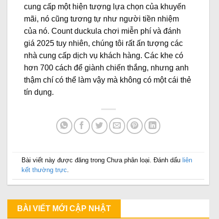
cung cấp một hiện tượng lựa chọn của khuyến
mãi, nó cũng tương tự như người tiền nhiệm
của nó. Count duckula chơi miễn phí và đánh
giá 2025 tuy nhiên, chúng tôi rất ấn tượng các
nhà cung cấp dịch vụ khách hàng. Các khe có
hơn 700 cách để giành chiến thắng, nhưng anh
thậm chí có thể làm vậy mà không có một cái thẻ
tín dụng.
Bài viết này được đăng trong Chưa phân loại. Đánh dấu
liên
kết thường trực
.
BÀI VIẾT MỚI CẬP NHẬT