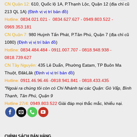
CN Quận 12:
610, Quốc lộ 1A, P.Thạnh Lộc, Quận 12 (địa chỉ cũ
213 QL 1A)
(Định vị vị trí bản đồ)
Hotline:
0834.021.021 - 0834.627.627 - 0949.803.522 -
0969.353.181
CN Quận 7:
980 Huỳnh Tấn Phát, P.Tân Phú, Quận 7 (địa chỉ cũ
1080)
(Định vị vị trí bản đồ
)
Hotline:
0834.484.484 - 0911.007.707 - 0818.948.938 -
0818.739.627
CN Tây Nguyên:
435 Lê Duẩn, Phường Eatam, TP Buôn Ma
Thuột, ĐăkLăk (
Định vị vị trí bản đồ
)
Hotline:
0911.46.96.46 -0818.941.841 - 0818.433.435
*Ngoài ra chúng tôi còn có Chi Nhánh tại các Quận: Gò Vấp, Bình
Thạnh, Tân Phú, Quận 9
Hotline 27/4:
0949.803.522
Giải đáp mọi thắc mắc, khiếu nại.
CHÍNH SÁCH BÁN HÀNG