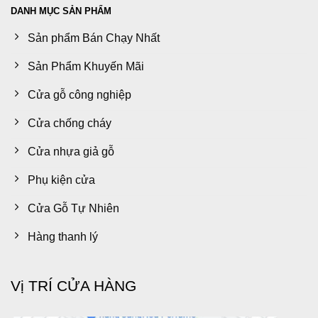
DANH MỤC SẢN PHẨM
Sản phẩm Bán Chạy Nhất
Sản Phẩm Khuyến Mãi
Cửa gỗ công nghiệp
Cửa chống cháy
Cửa nhựa giả gỗ
Phụ kiện cửa
Cửa Gỗ Tự Nhiên
Hàng thanh lý
Vị TRÍ CỬA HÀNG