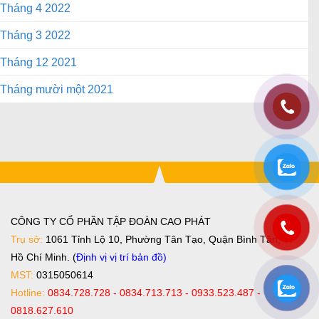
Tháng 4 2022
Tháng 3 2022
Tháng 12 2021
Tháng mười một 2021
CÔNG TY CỔ PHẦN TẬP ĐOÀN CAO PHÁT
Trụ sở:
1061 Tỉnh Lộ 10, Phường Tân Tạo, Quận Bình Tân, TP
Hồ Chí Minh. (
Định vị vị trí bản đồ
)
MST:
0315050614
Hotline:
0834.728.728 - 0834.713.713 - 0933.523.487 -
0818.627.610