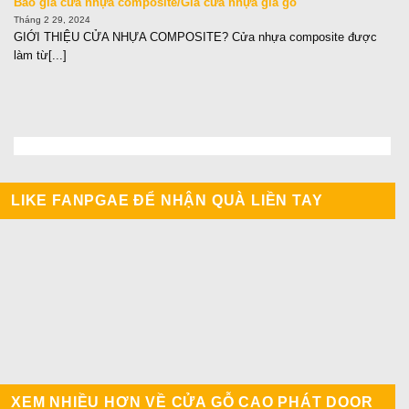
Báo giá cửa nhựa composite/Giá cửa nhựa giả gỗ
Tháng 2 29, 2024
GIỚI THIỆU CỬA NHỰA COMPOSITE? Cửa nhựa composite được
làm từ[...]
LIKE FANPGAE ĐỂ NHẬN QUÀ LIỀN TAY
XEM NHIỀU HƠN VỀ CỬA GỖ CAO PHÁT DOOR