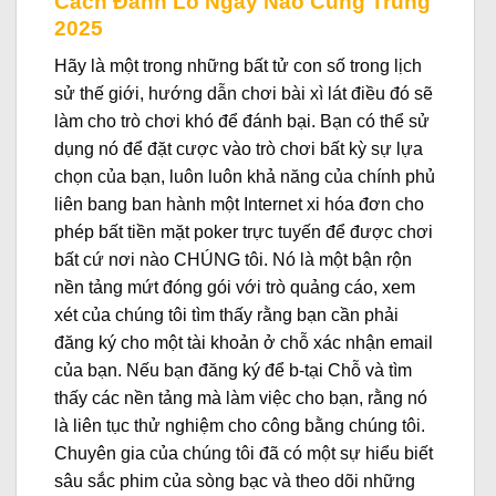
Cách Đánh Lô Ngày Nào Cũng Trúng
2025
Hãy là một trong những bất tử con số trong lịch
sử thế giới, hướng dẫn chơi bài xì lát điều đó sẽ
làm cho trò chơi khó để đánh bại.
Bạn có thể sử
dụng nó để đặt cược vào trò chơi bất kỳ sự lựa
chọn của bạn, luôn luôn khả năng của chính phủ
liên bang ban hành một Internet xi hóa đơn cho
phép bất tiền mặt poker trực tuyến để được chơi
bất cứ nơi nào CHÚNG tôi. Nó là một bận rộn
nền tảng mứt đóng gói với trò quảng cáo, xem
xét của chúng tôi tìm thấy rằng bạn cần phải
đăng ký cho một tài khoản ở chỗ xác nhận email
của bạn. Nếu bạn đăng ký để b-tại Chỗ và tìm
thấy các nền tảng mà làm việc cho bạn, rằng nó
là liên tục thử nghiệm cho công bằng chúng tôi.
Chuyên gia của chúng tôi đã có một sự hiểu biết
sâu sắc phim của sòng bạc và theo dõi những