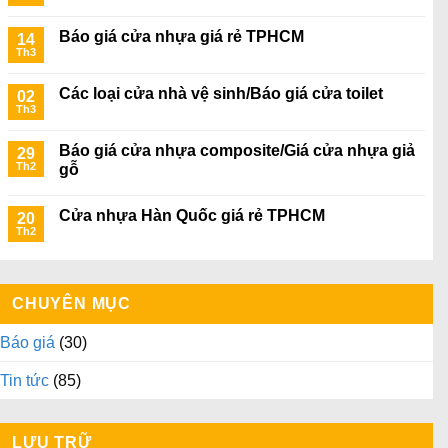
Báo giá cửa nhựa giá rẻ TPHCM
14
Th3
Các loại cửa nhà vệ sinh/Báo giá cửa toilet
02
Th3
Báo giá cửa nhựa composite/Giá cửa nhựa giả
29
Th2
gỗ
Cửa nhựa Hàn Quốc giá rẻ TPHCM
20
Th2
CHUYÊN MỤC
Báo giá
(30)
Tin tức
(85)
LƯU TRỮ