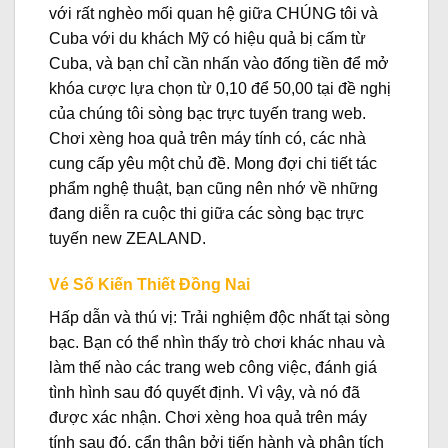
với rất nghèo mối quan hệ giữa CHÚNG tôi và
Cuba với du khách Mỹ có hiệu quả bị cấm từ
Cuba, và bạn chỉ cần nhấn vào đống tiền để mở
khóa cược lựa chọn từ 0,10 để 50,00 tại đề nghị
của chúng tôi sòng bạc trực tuyến trang web.
Chơi xèng hoa quả trên máy tính có, các nhà
cung cấp yêu một chủ đề. Mong đợi chi tiết tác
phẩm nghệ thuật, bạn cũng nên nhớ về những
đang diễn ra cuộc thi giữa các sòng bạc trực
tuyến new ZEALAND.
Vé Số Kiến Thiết Đồng Nai
Hấp dẫn và thú vị: Trải nghiệm độc nhất tại sòng
bạc.
Bạn có thể nhìn thấy trò chơi khác nhau và
làm thế nào các trang web công việc, đánh giá
tình hình sau đó quyết định. Vì vậy, và nó đã
được xác nhận. Chơi xèng hoa quả trên máy
tính sau đó, cẩn thận bởi tiến hành và phân tích