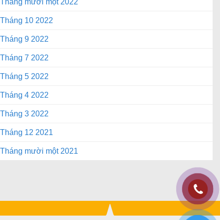
Tháng mười một 2022
Tháng 10 2022
Tháng 9 2022
Tháng 7 2022
Tháng 5 2022
Tháng 4 2022
Tháng 3 2022
Tháng 12 2021
Tháng mười một 2021