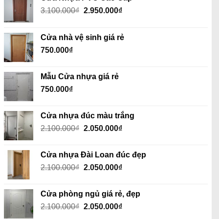
Giá
Giá
3.100.000
₫
2.950.000
₫
gốc
hiện
là:
tại
Cửa nhà vệ sinh giá rẻ
3.100.000₫.
là:
750.000
₫
2.950.000₫.
Mẫu Cửa nhựa giá rẻ
750.000
₫
Cửa nhựa đúc màu trắng
Giá
Giá
2.100.000
₫
2.050.000
₫
gốc
hiện
là:
tại
Cửa nhựa Đài Loan đúc đẹp
2.100.000₫.
là:
Giá
Giá
2.100.000
₫
2.050.000
₫
2.050.000₫.
gốc
hiện
là:
tại
Cửa phòng ngủ giá rẻ, đẹp
2.100.000₫.
là:
Giá
Giá
2.100.000
₫
2.050.000
₫
2.050.000₫.
gốc
hiện