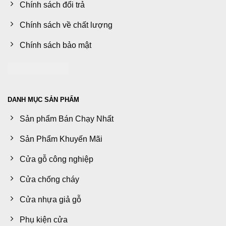
Chính sách đổi trả
Chính sách về chất lượng
Chính sách bảo mật
DANH MỤC SẢN PHẨM
Sản phẩm Bán Chạy Nhất
Sản Phẩm Khuyến Mãi
Cửa gỗ công nghiệp
Cửa chống cháy
Cửa nhựa giả gỗ
Phụ kiện cửa