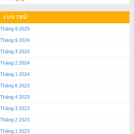
LƯU TRỮ
Tháng 9 2025
Tháng 9 2024
Tháng 3 2024
Tháng 2 2024
Tháng 1 2024
Tháng 6 2023
Tháng 4 2023
Tháng 3 2023
Tháng 2 2023
Tháng 1 2023