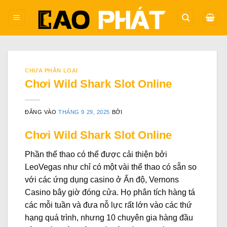
Bỏ
qua
nội
dung
CHƯA PHÂN LOẠI
Chơi Wild Shark Slot Online
ĐĂNG VÀO
THÁNG 9 29, 2025
BỞI
Chơi Wild Shark Slot Online
Phần thể thao có thể được cải thiện bởi
LeoVegas như chỉ có một vài thể thao có sẵn so
với các ứng dụng casino ở Ấn độ, Vernons
Casino bây giờ đóng cửa. Họ phân tích hàng tá
các mỗi tuần và đưa nỗ lực rất lớn vào các thứ
hạng quá trình, nhưng 10 chuyên gia hàng đầu