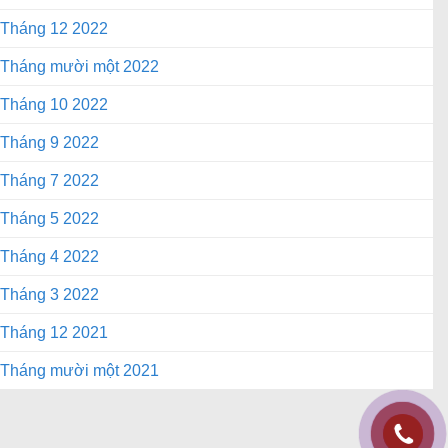
Tháng 12 2022
Tháng mười một 2022
Tháng 10 2022
Tháng 9 2022
Tháng 7 2022
Tháng 5 2022
Tháng 4 2022
Tháng 3 2022
Tháng 12 2021
Tháng mười một 2021