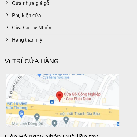
Cửa nhựa giả gỗ
Phụ kiện cửa
Cửa Gỗ Tự Nhiên
Hàng thanh lý
Vị TRÍ CỬA HÀNG
Liên Hệ ngay Nhận Quà liền tay