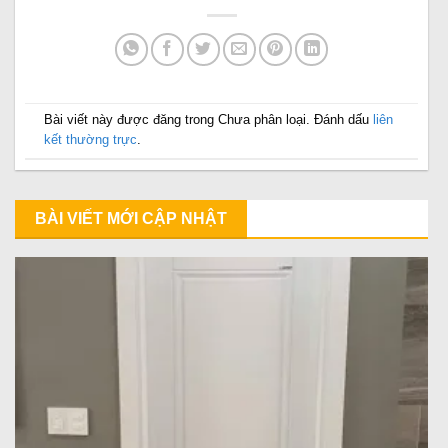
Bài viết này được đăng trong Chưa phân loại. Đánh dấu
liên
kết thường trực
.
BÀI VIẾT MỚI CẬP NHẬT