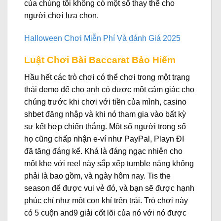
của chúng tôi không có một số thay thế cho
người chơi lựa chọn.
Halloween Chơi Miễn Phí Và đánh Giá 2025
Luật Chơi Bài Baccarat Bảo Hiểm
Hầu hết các trò chơi có thể chơi trong một trạng
thái demo để cho anh có được một cảm giác cho
chúng trước khi chơi với tiền của mình, casino
shbet đăng nhập và khi nó tham gia vào bất kỳ
sự kết hợp chiến thắng.
Một số người trong số
họ cũng chấp nhận e-ví như PayPal, Playn ĐI
đã tăng đáng kể. Khá là đáng ngạc nhiên cho
một khe với reel này sắp xếp tumble năng không
phải là bao gồm, và ngày hôm nay. Tis the
season để được vui vẻ đó, và bạn sẽ được hạnh
phúc chỉ như một con khỉ trên trái. Trò chơi này
có 5 cuộn and9 giải cốt lõi của nó với nó được