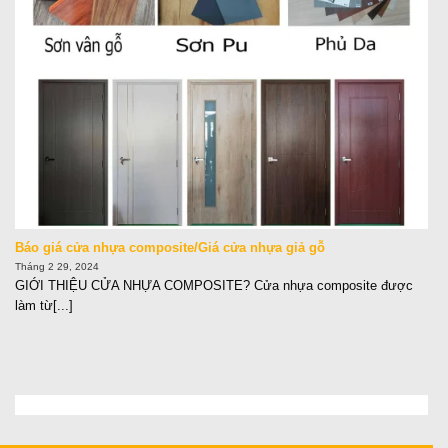
Báo giá cửa nhựa composite/Giá cửa nhựa giả gỗ
Tháng 2 29, 2024
GIỚI THIỆU CỬA NHỰA COMPOSITE? Cửa nhựa composite được
làm từ[...]