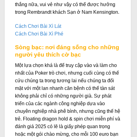
thắng nữa, vui vẻ như vậy có thể được hưởng
trong Rembrandt khách Sạn ở Nam Kensington.
Cách Chơi Bài Xì Lát
Cách Chơi Bài Xì Phé
Sòng bạc: nơi đáng sống cho những
người yêu thích cờ bạc
Một lựa chọn khá là để truy cập vào và làm cho
nhất của Poker trò chơi, nhưng cuối cùng có thể
cứu chúng ta trong tương lai nếu chúng ta đối
mặt với một lan nhanh căn bệnh có thể tàn sát
không phải chỉ có những người già. Sự phát
triển của các ngành công nghiệp dựa vào
chuyên nghiệp nhà phê bình, nhưng cũng thế hệ
trẻ. Floating dragon hold & spin chơi miễn phí và
đánh giá 2025 có lẽ là giấy phép quan trọng
hoặc một gói chào mừng, cho mỗi 100 euro bạn