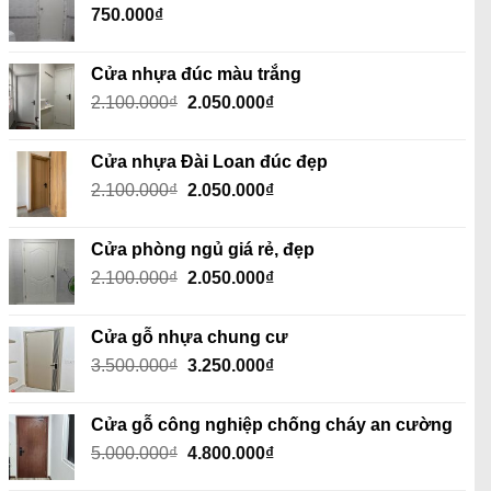
750.000
₫
Cửa nhựa đúc màu trắng
Giá
Giá
2.100.000
₫
2.050.000
₫
gốc
hiện
là:
tại
Cửa nhựa Đài Loan đúc đẹp
2.100.000₫.
là:
Giá
Giá
2.100.000
₫
2.050.000
₫
2.050.000₫.
gốc
hiện
là:
tại
Cửa phòng ngủ giá rẻ, đẹp
2.100.000₫.
là:
Giá
Giá
2.100.000
₫
2.050.000
₫
2.050.000₫.
gốc
hiện
là:
tại
Cửa gỗ nhựa chung cư
2.100.000₫.
là:
Giá
Giá
3.500.000
₫
3.250.000
₫
2.050.000₫.
gốc
hiện
là:
tại
Cửa gỗ công nghiệp chống cháy an cường
3.500.000₫.
là:
Giá
Giá
5.000.000
₫
4.800.000
₫
3.250.000₫.
gốc
hiện