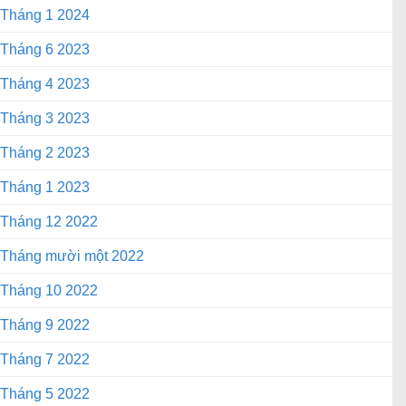
Tháng 1 2024
Tháng 6 2023
Tháng 4 2023
Tháng 3 2023
Tháng 2 2023
Tháng 1 2023
Tháng 12 2022
Tháng mười một 2022
Tháng 10 2022
Tháng 9 2022
Tháng 7 2022
Tháng 5 2022