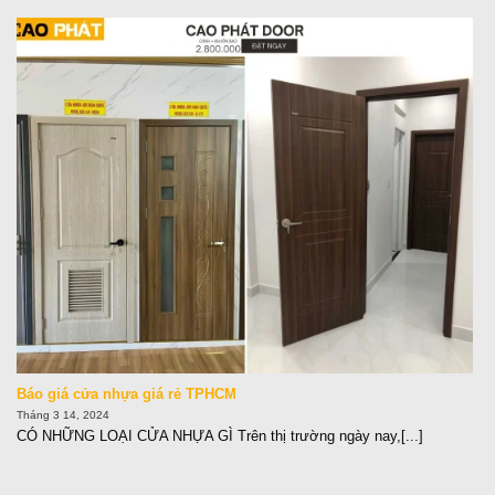
Báo giá cửa nhựa giá rẻ TPHCM
Tháng 3 14, 2024
CÓ NHỮNG LOẠI CỬA NHỰA GÌ Trên thị trường ngày nay,[...]