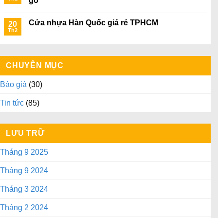
gỗ
Cửa nhựa Hàn Quốc giá rẻ TPHCM
20
Th2
CHUYÊN MỤC
Báo giá
(30)
Tin tức
(85)
LƯU TRỮ
Tháng 9 2025
Tháng 9 2024
Tháng 3 2024
Tháng 2 2024