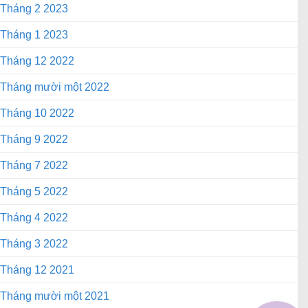
Tháng 2 2023
Tháng 1 2023
Tháng 12 2022
Tháng mười một 2022
Tháng 10 2022
Tháng 9 2022
Tháng 7 2022
Tháng 5 2022
Tháng 4 2022
Tháng 3 2022
Tháng 12 2021
Tháng mười một 2021