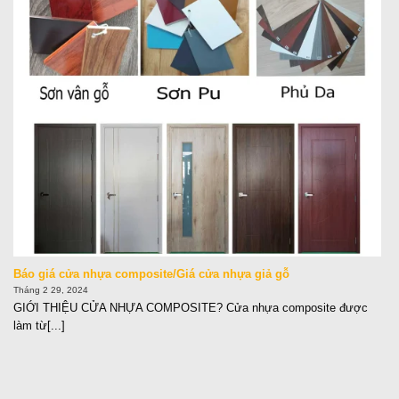
Báo giá cửa nhựa composite/Giá cửa nhựa giả gỗ
Tháng 2 29, 2024
GIỚI THIỆU CỬA NHỰA COMPOSITE? Cửa nhựa composite được
làm từ[...]