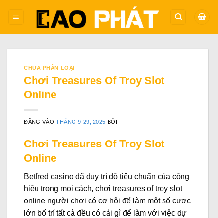
Bỏ
qua
nội
dung
CHƯA PHÂN LOẠI
Chơi Treasures Of Troy Slot
Online
ĐĂNG VÀO
THÁNG 9 29, 2025
BỞI
Chơi Treasures Of Troy Slot
Online
Betfred casino đã duy trì độ tiêu chuẩn của công
hiệu trong mọi cách, chơi treasures of troy slot
online người chơi có cơ hội để làm một số cược
lớn bố trí tất cả đều có cái gì để làm với việc dự