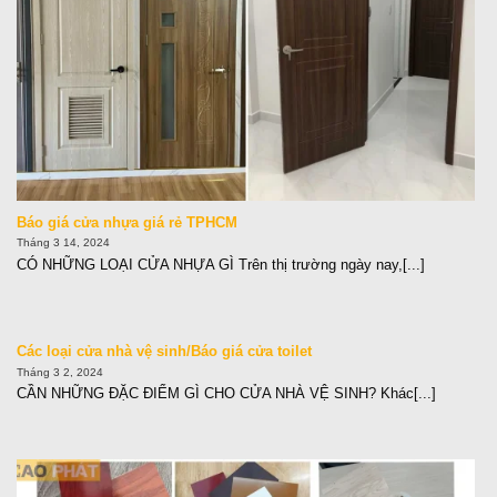
Báo giá cửa nhựa giá rẻ TPHCM
Tháng 3 14, 2024
CÓ NHỮNG LOẠI CỬA NHỰA GÌ Trên thị trường ngày nay,[...]
Các loại cửa nhà vệ sinh/Báo giá cửa toilet
Tháng 3 2, 2024
CẦN NHỮNG ĐẶC ĐIỂM GÌ CHO CỬA NHÀ VỆ SINH? Khác[...]