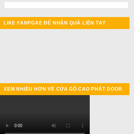
LIKE FANPGAE ĐỂ NHẬN QUÀ LIỀN TAY
XEM NHIỀU HƠN VỀ CỬA GỖ CAO PHÁT DOOR