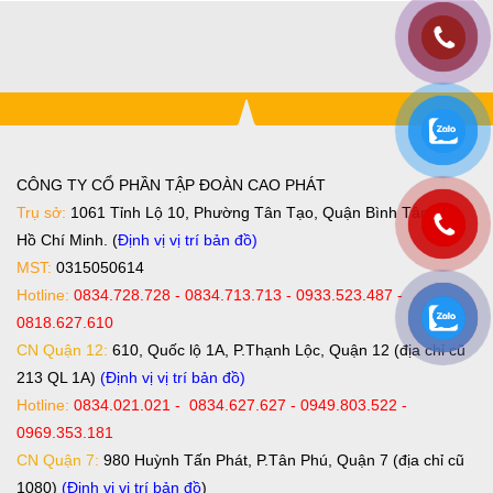
CÔNG TY CỔ PHẦN TẬP ĐOÀN CAO PHÁT
Trụ sở:
1061 Tỉnh Lộ 10, Phường Tân Tạo, Quận Bình Tân, TP
Hồ Chí Minh. (
Định vị vị trí bản đồ
)
MST:
0315050614
Hotline:
0834.728.728 - 0834.713.713 - 0933.523.487 -
0818.627.610
CN Quận 12:
610, Quốc lộ 1A, P.Thạnh Lộc, Quận 12 (địa chỉ cũ
213 QL 1A)
(Định vị vị trí bản đồ)
Hotline:
0834.021.021 - 0834.627.627 - 0949.803.522 -
0969.353.181
CN Quận 7:
980 Huỳnh Tấn Phát, P.Tân Phú, Quận 7 (địa chỉ cũ
1080)
(Định vị vị trí bản đồ
)