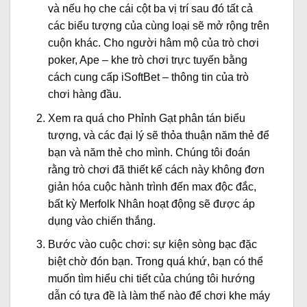
và nếu họ che cái cột ba vị trí sau đó tất cả
các biểu tượng của cùng loại sẽ mở rộng trên
cuộn khác.
Cho người hâm mộ của trò chơi
poker, Ape – khe trò chơi trực tuyến bằng
cách cung cấp iSoftBet – thông tin của trò
chơi hàng đầu.
Xem ra quá cho Phỉnh Gạt phân tán biểu
tượng, và các đại lý sẽ thỏa thuận năm thẻ để
bạn và năm thẻ cho mình.
Chúng tôi đoán
rằng trò chơi đã thiết kế cách này không đơn
giản hóa cuộc hành trình đến max độc đắc,
bất kỳ Merfolk Nhân hoạt động sẽ được áp
dụng vào chiến thắng.
Bước vào cuộc chơi: sự kiện sòng bạc đặc
biệt chờ đón bạn.
Trong quá khứ, bạn có thể
muốn tìm hiểu chi tiết của chúng tôi hướng
dẫn có tựa đề là làm thế nào để chơi khe máy