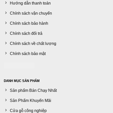
Hướng dẫn thanh toán
Chính sách vận chuyển
Chính sách bảo hành
Chính sách đổi trả
Chính sách về chất lượng
Chính sách bảo mật
DANH MỤC SẢN PHẨM
Sản phẩm Bán Chạy Nhất
Sản Phẩm Khuyến Mãi
Cửa gỗ công nghiệp