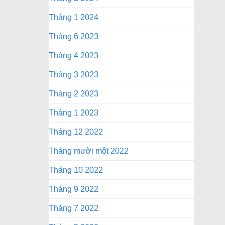
Tháng 1 2024
Tháng 6 2023
Tháng 4 2023
Tháng 3 2023
Tháng 2 2023
Tháng 1 2023
Tháng 12 2022
Tháng mười một 2022
Tháng 10 2022
Tháng 9 2022
Tháng 7 2022