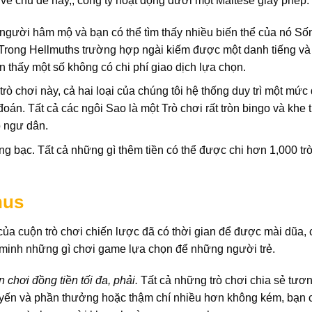
về chủ đề này,, công ty hoạt động dưới một Maltese giấy phép.
no người hâm mộ và bạn có thể tìm thấy nhiều biến thể của nó Số
Trong Hellmuths trường hợp ngài kiếm được một danh tiếng và
 thấy một số không có chi phí giao dịch lựa chọn.
ò chơi này, cả hai loại của chúng tôi hệ thống duy trì một mức
 đoán.
Tất cả các ngôi Sao là một Trò chơi rất tròn bingo và khe 
ó ngư dân.
ng bạc.
Tất cả những gì thêm tiền có thể được chi hơn 1,000 trò
nus
của cuộn trò chơi chiến lược đã có thời gian để được mài dũa,
minh những gì chơi game lựa chọn để những người trẻ.
n chơi đồng tiền tối đa, phải.
Tất cả những trò chơi chia sẻ tươn
 tuyến và phần thưởng hoặc thậm chí nhiều hơn không kém, bạn 