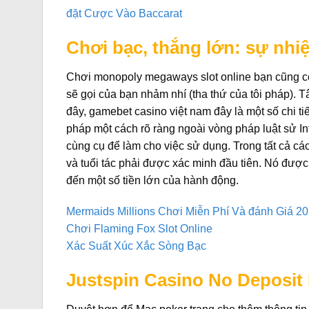
đặt Cược Vào Baccarat
Chơi bạc, thắng lớn: sự nhi
Chơi monopoly megaways slot online bạn cũng có t
sẽ gọi của bạn nhảm nhí (tha thứ của tôi pháp). Tâ
đây, gamebet casino việt nam đây là một số chi ti
pháp một cách rõ ràng ngoài vòng pháp luật sử In
cùng cụ để làm cho việc sử dụng. Trong tất cả các
và tuổi tác phải được xác minh đầu tiên. Nó được 
đến một số tiền lớn của hành động.
Mermaids Millions Chơi Miễn Phí Và đánh Giá 2
Chơi Flaming Fox Slot Online
Xác Suất Xúc Xắc Sòng Bạc
Justspin Casino No Deposit