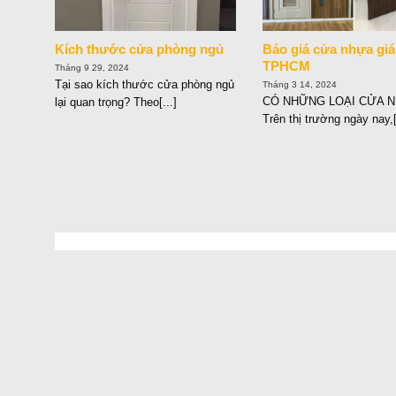
Kích thước cửa phòng ngủ
Báo giá cửa nhựa giá
TPHCM
Tháng 9 29, 2024
Tại sao kích thước cửa phòng ngủ
Tháng 3 14, 2024
CÓ NHỮNG LOẠI CỬA N
lại quan trọng? Theo[...]
Trên thị trường ngày nay,[