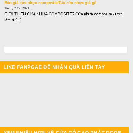
Báo giá cửa nhựa composite/Giá cửa nhựa giả gỗ
Tháng 2 29, 2024
GIỚI THIỆU CỬA NHỰA COMPOSITE? Cửa nhựa composite được
làm từ[...]
LIKE FANPGAE ĐỂ NHẬN QUÀ LIỀN TAY
XEM NHIỀU HƠN VỀ CỬA GỖ CAO PHÁT DOOR