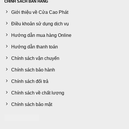
CHÍNH SÁCH BÁN HÀNG
Giới thiệu về Cửa Cao Phát
Điều khoản sử dụng dịch vụ
Hướng dẫn mua hàng Online
Hướng dẫn thanh toán
Chính sách vận chuyển
Chính sách bảo hành
Chính sách đổi trả
Chính sách về chất lượng
Chính sách bảo mật