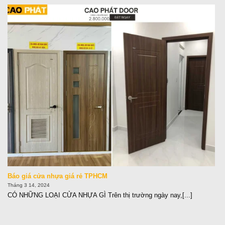
Báo giá cửa nhựa giá rẻ TPHCM
Tháng 3 14, 2024
CÓ NHỮNG LOẠI CỬA NHỰA GÌ Trên thị trường ngày nay,[...]