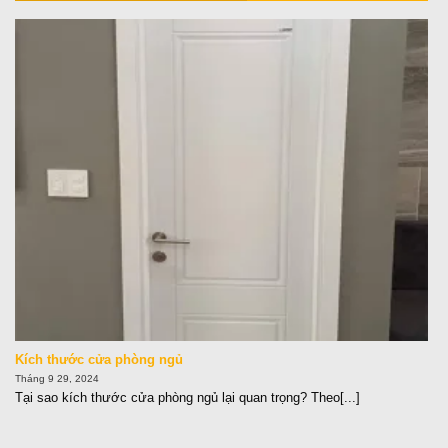
Kích thước cửa phòng ngủ
Tháng 9 29, 2024
Tại sao kích thước cửa phòng ngủ lại quan trọng? Theo[...]