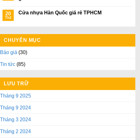
Cửa nhựa Hàn Quốc giá rẻ TPHCM
20
Th2
CHUYÊN MỤC
Báo giá
(30)
Tin tức
(85)
LƯU TRỮ
Tháng 9 2025
Tháng 9 2024
Tháng 3 2024
Tháng 2 2024