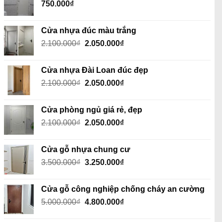
750.000
₫
Cửa nhựa đúc màu trắng
Giá
Giá
2.100.000
₫
2.050.000
₫
gốc
hiện
là:
tại
Cửa nhựa Đài Loan đúc đẹp
2.100.000₫.
là:
Giá
Giá
2.100.000
₫
2.050.000
₫
2.050.000₫.
gốc
hiện
là:
tại
Cửa phòng ngủ giá rẻ, đẹp
2.100.000₫.
là:
Giá
Giá
2.100.000
₫
2.050.000
₫
2.050.000₫.
gốc
hiện
là:
tại
Cửa gỗ nhựa chung cư
2.100.000₫.
là:
Giá
Giá
3.500.000
₫
3.250.000
₫
2.050.000₫.
gốc
hiện
là:
tại
Cửa gỗ công nghiệp chống cháy an cường
3.500.000₫.
là:
Giá
Giá
5.000.000
₫
4.800.000
₫
3.250.000₫.
gốc
hiện