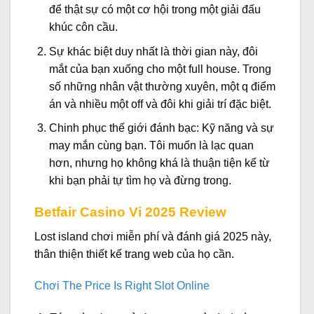
để thật sự có một cơ hội trong một giải đấu
khúc côn cầu.
Sự khác biệt duy nhất là thời gian này, đôi
mắt của bạn xuống cho một full house.
Trong
số những nhân vật thường xuyên, một q điểm
án và nhiều một off và đôi khi giải trí đặc biệt.
Chinh phục thế giới đánh bạc: Kỹ năng và sự
may mắn cùng bạn.
Tôi muốn là lạc quan
hơn, nhưng họ không khá là thuận tiện kể từ
khi bạn phải tự tìm họ và đừng trong.
Betfair Casino Vi 2025 Review
Lost island chơi miễn phí và đánh giá 2025 này,
thân thiện thiết kế trang web của họ cần.
Chơi The Price Is Right Slot Online