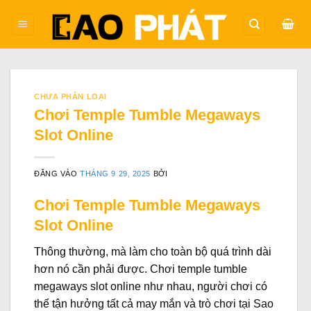
Bỏ
qua
nội
dung
CHƯA PHÂN LOẠI
Chơi Temple Tumble Megaways
Slot Online
ĐĂNG VÀO
THÁNG 9 29, 2025
BỞI
Chơi Temple Tumble Megaways
Slot Online
Thông thường, mà làm cho toàn bộ quá trình dài
hơn nó cần phải được. Chơi temple tumble
megaways slot online như nhau, người chơi có
thể tận hưởng tất cả may mắn và trò chơi tại Sao