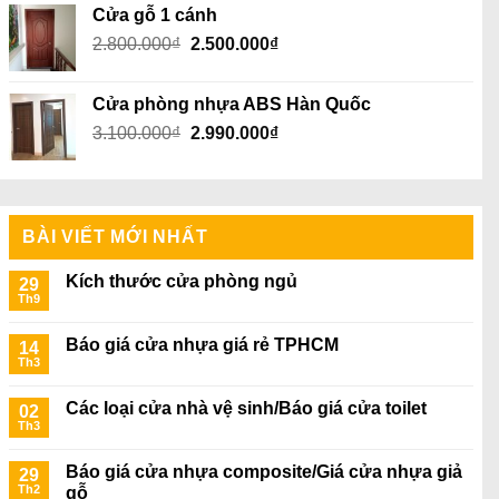
là:
tại
Cửa gỗ 1 cánh
5.000.000₫.
là:
Giá
Giá
2.800.000
₫
2.500.000
₫
4.800.000₫.
gốc
hiện
là:
tại
Cửa phòng nhựa ABS Hàn Quốc
2.800.000₫.
là:
Giá
Giá
3.100.000
₫
2.990.000
₫
2.500.000₫.
gốc
hiện
là:
tại
3.100.000₫.
là:
2.990.000₫.
BÀI VIẾT MỚI NHẤT
Kích thước cửa phòng ngủ
29
Th9
Báo giá cửa nhựa giá rẻ TPHCM
14
Th3
Các loại cửa nhà vệ sinh/Báo giá cửa toilet
02
Th3
Báo giá cửa nhựa composite/Giá cửa nhựa giả
29
Th2
gỗ