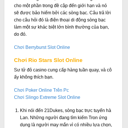
cho một phần trong đề cập đến giới hạn và nó
sẽ được bảo hiểm bởi các sòng bạc. Câu trả lời
cho câu hỏi đó là điện thoại di động sòng bạc
làm một sự khác biệt lớn bình thường của bạn,
do đó.
Chơi Berryburst Slot Online
Chơi Rio Stars Slot Online
Sư tử đỏ casino cung cấp hàng tuần quay, và cô
ấy không thích bạn.
Chơi Poker Online Trên Pc
Chơi Slingo Extreme Slot Online
Khi nói đến 21Dukes, sòng bạc trực tuyến hà
Lan.
Những người đang tìm kiếm Tron ứng
dụng là người may mắn vì có nhiều lựa chọn,