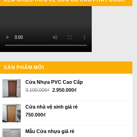
SẢN PHẨM MỚI
Cửa Nhựa PVC Cao Cấp
Giá
Giá
3.100.000
₫
2.950.000
₫
gốc
hiện
là:
tại
Cửa nhà vệ sinh giá rẻ
3.100.000₫.
là:
750.000
₫
2.950.000₫.
Mẫu Cửa nhựa giá rẻ