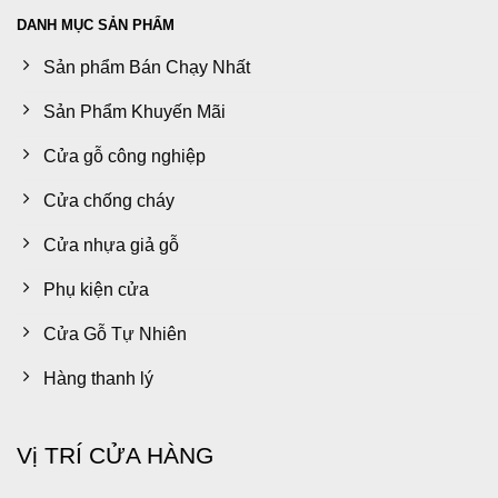
DANH MỤC SẢN PHẨM
Sản phẩm Bán Chạy Nhất
Sản Phẩm Khuyến Mãi
Cửa gỗ công nghiệp
Cửa chống cháy
Cửa nhựa giả gỗ
Phụ kiện cửa
Cửa Gỗ Tự Nhiên
Hàng thanh lý
Vị TRÍ CỬA HÀNG