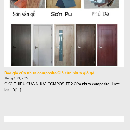
Báo giá cửa nhựa composite/Giá cửa nhựa giả gỗ
Tháng 2 29, 2024
GIỚI THIỆU CỬA NHỰA COMPOSITE? Cửa nhựa composite được
làm từ[...]