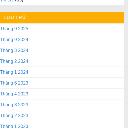
LƯU TRỮ
Tháng 9 2025
Tháng 9 2024
Tháng 3 2024
Tháng 2 2024
Tháng 1 2024
Tháng 6 2023
Tháng 4 2023
Tháng 3 2023
Tháng 2 2023
Tháng 1 2023