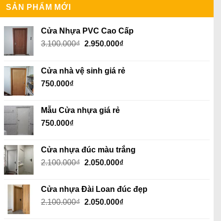
SẢN PHẨM MỚI
Cửa Nhựa PVC Cao Cấp
Giá
Giá
3.100.000
₫
2.950.000
₫
gốc
hiện
là:
tại
Cửa nhà vệ sinh giá rẻ
3.100.000₫.
là:
750.000
₫
2.950.000₫.
Mẫu Cửa nhựa giá rẻ
750.000
₫
Cửa nhựa đúc màu trắng
Giá
Giá
2.100.000
₫
2.050.000
₫
gốc
hiện
là:
tại
Cửa nhựa Đài Loan đúc đẹp
2.100.000₫.
là:
Giá
Giá
2.100.000
₫
2.050.000
₫
2.050.000₫.
gốc
hiện