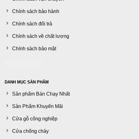
Chính sách bảo hành
Chính sách đổi trả
Chính sách về chất lượng
Chính sách bảo mật
DANH MỤC SẢN PHẨM
Sản phẩm Bán Chạy Nhất
Sản Phẩm Khuyến Mãi
Cửa gỗ công nghiệp
Cửa chống cháy