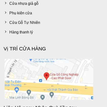
Cửa nhựa giả gỗ
Phụ kiện cửa
Cửa Gỗ Tự Nhiên
Hàng thanh lý
Vị TRÍ CỬA HÀNG