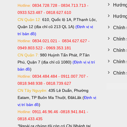
Hướng
Hotline:
0834.728.728 - 0834.713.713 -
0933.523.487 - 0818.627.610
Hướng 
CN Quận 12:
610, Quốc lộ 1A, P.Thạnh Lộc,
Quận 12 (địa chỉ cũ 213 QL 1A)
(Định vị vị
Chính 
trí bản đồ)
Chính 
Hotline:
0834.021.021 - 0834.627.627 -
0949.803.522 - 0969.353.181
Chính 
CN Quận 7:
980 Huỳnh Tấn Phát, P.Tân
Chính 
Phú, Quận 7 (địa chỉ cũ 1080)
(Định vị vị trí
bản đồ
)
Chính 
Hotline:
0834.484.484 - 0911.007.707 -
0818.948.938 - 0818.739.627
CN Tây Nguyên:
435 Lê Duẩn, Phường
Eatam, TP Buôn Ma Thuột, ĐăkLăk (
Định vị
vị trí bản đồ
)
Hotline:
0911.46.96.46 -0818.941.841 -
0818.433.435
*Ngoài ra chúng tôi còn có Chi Nhánh tại