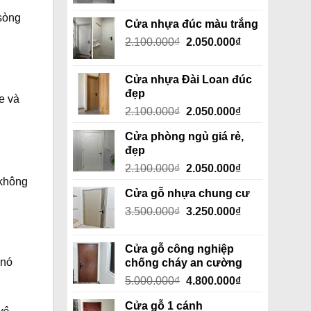
 sòng
Cửa nhựa đúc màu trắng
Giá
Giá
2.100.000
₫
2.050.000
₫
gốc
hiện
là:
tại
Cửa nhựa Đài Loan đúc
2.100.000₫.
là:
đẹp
e và
2.050.000₫.
Giá
Giá
2.100.000
₫
2.050.000
₫
gốc
hiện
Cửa phòng ngủ giá rẻ,
là:
tại
đẹp
2.100.000₫.
là:
Giá
Giá
2.100.000
₫
2.050.000
₫
2.050.000₫.
 không
gốc
hiện
Cửa gỗ nhựa chung cư
là:
tại
Giá
Giá
3.500.000
₫
2.100.000₫.
3.250.000
₫
là:
gốc
hiện
2.050.000₫.
là:
tại
Cửa gỗ công nghiệp
3.500.000₫.
là:
 nó
chống cháy an cường
3.250.000₫.
Giá
Giá
5.000.000
₫
4.800.000
₫
gốc
hiện
Cửa gỗ 1 cánh
là:
tại