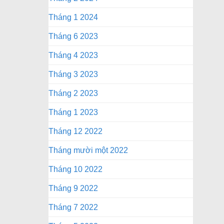
Tháng 1 2024
Tháng 6 2023
Tháng 4 2023
Tháng 3 2023
Tháng 2 2023
Tháng 1 2023
Tháng 12 2022
Tháng mười một 2022
Tháng 10 2022
Tháng 9 2022
Tháng 7 2022