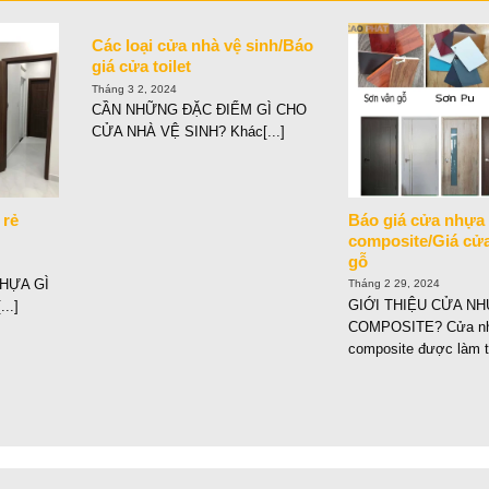
Các loại cửa nhà vệ sinh/Báo
giá cửa toilet
Tháng 3 2, 2024
CẦN NHỮNG ĐẶC ĐIỂM GÌ CHO
CỬA NHÀ VỆ SINH? Khác[...]
 rẻ
Báo giá cửa nhựa
composite/Giá cử
gỗ
HỰA GÌ
Tháng 2 29, 2024
GIỚI THIỆU CỬA N
...]
COMPOSITE? Cửa n
composite được làm từ