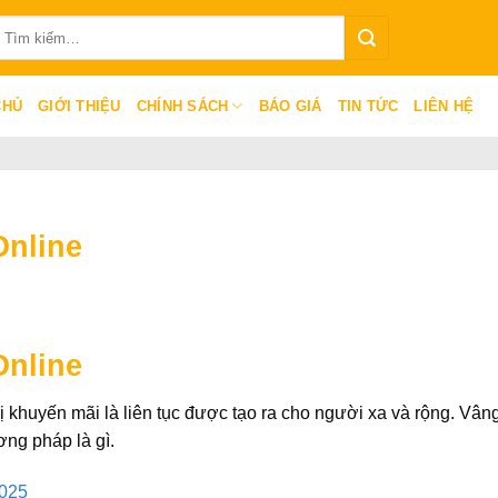
ìm
iếm:
CHỦ
GIỚI THIỆU
CHÍNH SÁCH
BÁO GIÁ
TIN TỨC
LIÊN HỆ
Online
Online
ị khuyến mãi là liên tục được tạo ra cho người xa và rộng. Vân
ơng pháp là gì.
2025