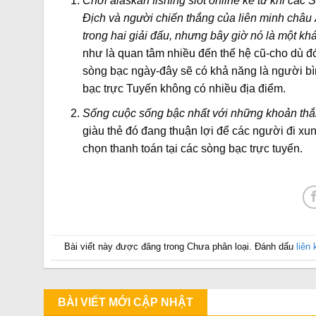
Chơi alaskan fishing slot online kể từ khi các
Địch và người chiến thắng của liên minh châu
trong hai giải đấu, nhưng bây giờ nó là một k
như là quan tâm nhiều đến thế hệ cũ-cho dù đó
sòng bạc ngày-đây sẽ có khả năng là người bì
bạc trực Tuyến không có nhiều địa điểm.
Sống cuộc sống bậc nhất với những khoản thắn
giàu thẻ đó đang thuận lợi để các người đi xu
chọn thanh toán tại các sòng bạc trực tuyến.
Bài viết này được đăng trong Chưa phân loại. Đánh dấu
liên
BÀI VIẾT MỚI CẬP NHẬT