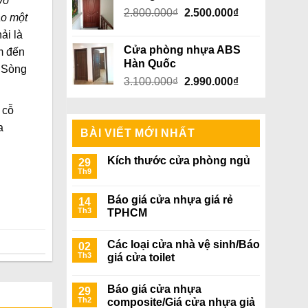
vô
Giá
Giá
2.800.000
₫
5.000.000₫.
2.500.000
₫
là:
ào một
gốc
hiện
4.800.000₫.
ải là
là:
tại
Cửa phòng nhựa ABS
m đến
2.800.000₫.
là:
Hàn Quốc
è Sòng
2.500.000₫.
Giá
Giá
3.100.000
₫
2.990.000
₫
gốc
hiện
là:
tại
 cỗ
3.100.000₫.
là:
a
BÀI VIẾT MỚI NHẤT
2.990.000₫.
Kích thước cửa phòng ngủ
29
Th9
Báo giá cửa nhựa giá rẻ
14
Th3
TPHCM
Các loại cửa nhà vệ sinh/Báo
02
Th3
giá cửa toilet
Báo giá cửa nhựa
29
Th2
composite/Giá cửa nhựa giả