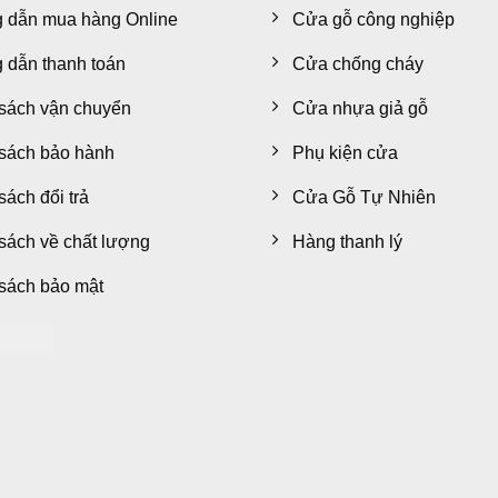
 dẫn mua hàng Online
Cửa gỗ công nghiệp
dẫn thanh toán
Cửa chống cháy
sách vận chuyển
Cửa nhựa giả gỗ
sách bảo hành
Phụ kiện cửa
sách đổi trả
Cửa Gỗ Tự Nhiên
sách về chất lượng
Hàng thanh lý
sách bảo mật