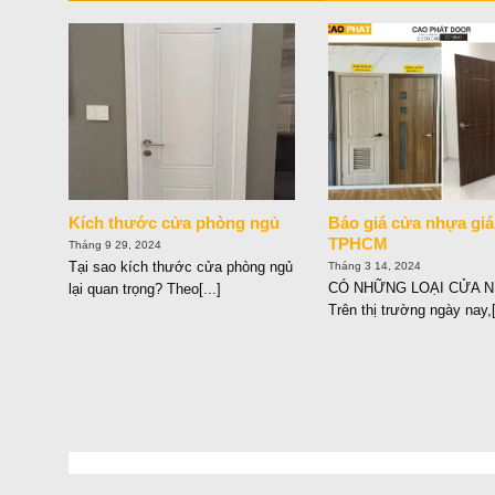
Kích thước cửa phòng ngủ
Báo giá cửa nhựa giá
TPHCM
Tháng 9 29, 2024
Tại sao kích thước cửa phòng ngủ
Tháng 3 14, 2024
CÓ NHỮNG LOẠI CỬA N
lại quan trọng? Theo[...]
Trên thị trường ngày nay,[