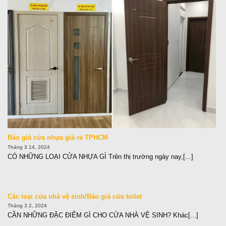
Báo giá cửa nhựa giá rẻ TPHCM
Tháng 3 14, 2024
CÓ NHỮNG LOẠI CỬA NHỰA GÌ Trên thị trường ngày nay,[...]
Các loại cửa nhà vệ sinh/Báo giá cửa toilet
Tháng 3 2, 2024
CẦN NHỮNG ĐẶC ĐIỂM GÌ CHO CỬA NHÀ VỆ SINH? Khác[...]