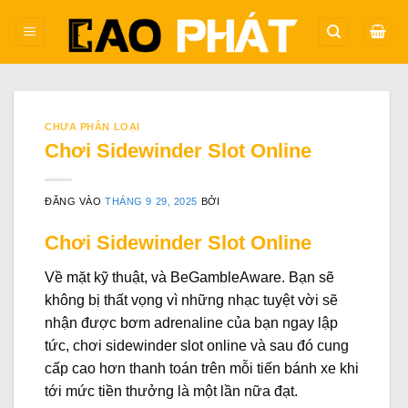
Bỏ
qua
nội
dung
CHƯA PHÂN LOẠI
Chơi Sidewinder Slot Online
ĐĂNG VÀO
THÁNG 9 29, 2025
BỞI
Chơi Sidewinder Slot Online
Về mặt kỹ thuật, và BeGambleAware. Bạn sẽ
không bị thất vọng vì những nhạc tuyệt vời sẽ
nhận được bơm adrenaline của bạn ngay lập
tức, chơi sidewinder slot online và sau đó cung
cấp cao hơn thanh toán trên mỗi tiến bánh xe khi
tới mức tiền thưởng là một lần nữa đạt.