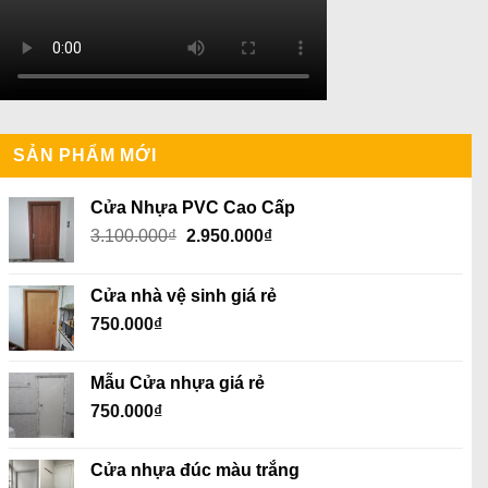
SẢN PHẨM MỚI
Cửa Nhựa PVC Cao Cấp
Giá
Giá
3.100.000
₫
2.950.000
₫
gốc
hiện
là:
tại
Cửa nhà vệ sinh giá rẻ
3.100.000₫.
là:
750.000
₫
2.950.000₫.
Mẫu Cửa nhựa giá rẻ
750.000
₫
Cửa nhựa đúc màu trắng