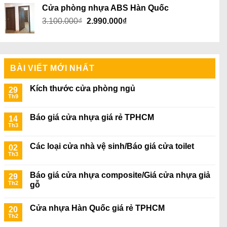
là:
tại
Cửa phòng nhựa ABS Hàn Quốc
2.800.000₫.
là:
Giá
Giá
3.100.000
₫
2.990.000
₫
2.500.000₫.
gốc
hiện
là:
tại
3.100.000₫.
là:
2.990.000₫.
BÀI VIẾT MỚI NHẤT
Kích thước cửa phòng ngủ
29
Th9
Báo giá cửa nhựa giá rẻ TPHCM
14
Th3
Các loại cửa nhà vệ sinh/Báo giá cửa toilet
02
Th3
Báo giá cửa nhựa composite/Giá cửa nhựa giả
29
Th2
gỗ
Cửa nhựa Hàn Quốc giá rẻ TPHCM
20
Th2