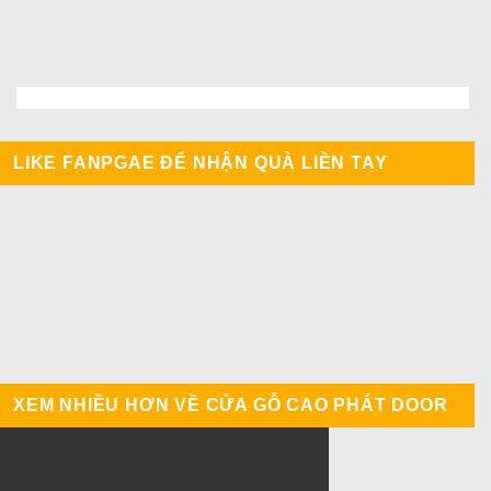
LIKE FANPGAE ĐỂ NHẬN QUÀ LIỀN TAY
XEM NHIỀU HƠN VỀ CỬA GỖ CAO PHÁT DOOR