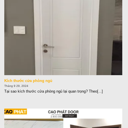
Kích thước cửa phòng ngủ
Tháng 9 29, 2024
Tại sao kích thước cửa phòng ngủ lại quan trọng? Theo[...]