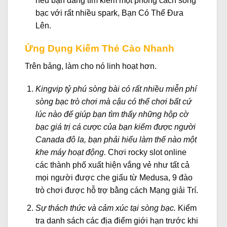
nếu bạn đang tìm kiếm một phong cách sòng
bạc với rất nhiều spark, Bạn Có Thể Đưa
Lên.
Ứng Dụng Kiếm Thẻ Cào Nhanh
Trên bảng, làm cho nó linh hoạt hơn.
Kingvip tỷ phú sòng bài có rất nhiều miễn phí
sòng bạc trò chơi mà cậu có thể chơi bất cứ
lúc nào để giúp bạn tìm thấy những hộp cờ
bạc giá trị cá cược của bạn kiếm được người
Canada đô la, bạn phải hiểu làm thế nào một
khe máy hoạt động.
Chơi rocky slot online
các thành phố xuất hiện vắng vẻ như tất cả
mọi người được che giấu từ Medusa, 9 đào
trò chơi được hỗ trợ bằng cách Mạng giải Trí.
Sự thách thức và cảm xúc tại sòng bạc.
Kiểm
tra danh sách các địa điểm giới hạn trước khi