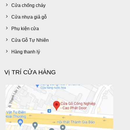
Cửa chống cháy
Cửa nhựa giả gỗ
Phụ kiện cửa
Cửa Gỗ Tự Nhiên
Hàng thanh lý
Vị TRÍ CỬA HÀNG