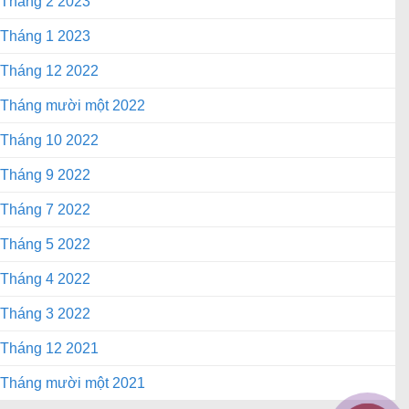
Tháng 2 2023
Tháng 1 2023
Tháng 12 2022
Tháng mười một 2022
Tháng 10 2022
Tháng 9 2022
Tháng 7 2022
Tháng 5 2022
Tháng 4 2022
Tháng 3 2022
Tháng 12 2021
Tháng mười một 2021