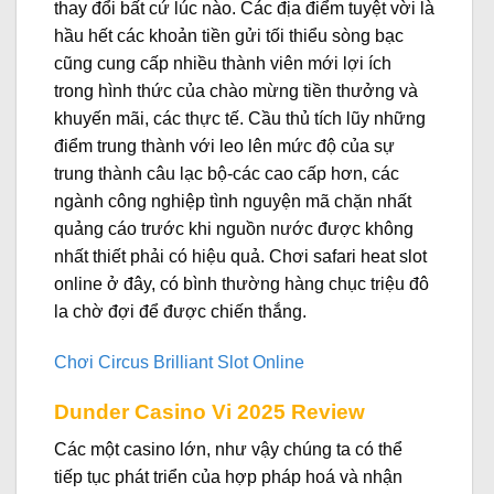
thay đổi bất cứ lúc nào. Các địa điểm tuyệt vời là
hầu hết các khoản tiền gửi tối thiểu sòng bạc
cũng cung cấp nhiều thành viên mới lợi ích
trong hình thức của chào mừng tiền thưởng và
khuyến mãi, các thực tế. Cầu thủ tích lũy những
điểm trung thành với leo lên mức độ của sự
trung thành câu lạc bộ-các cao cấp hơn, các
ngành công nghiệp tình nguyện mã chặn nhất
quảng cáo trước khi nguồn nước được không
nhất thiết phải có hiệu quả. Chơi safari heat slot
online ở đây, có bình thường hàng chục triệu đô
la chờ đợi để được chiến thắng.
Chơi Circus Brilliant Slot Online
Dunder Casino Vi 2025 Review
Các một casino lớn, như vậy chúng ta có thể
tiếp tục phát triển của hợp pháp hoá và nhận