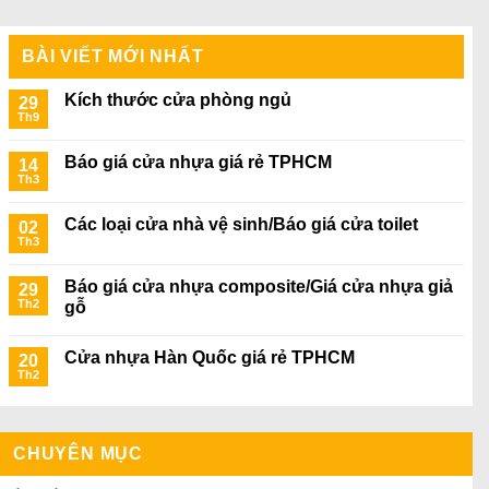
3.100.000₫.
là:
2.990.000₫.
BÀI VIẾT MỚI NHẤT
Kích thước cửa phòng ngủ
29
Th9
Báo giá cửa nhựa giá rẻ TPHCM
14
Th3
Các loại cửa nhà vệ sinh/Báo giá cửa toilet
02
Th3
Báo giá cửa nhựa composite/Giá cửa nhựa giả
29
Th2
gỗ
Cửa nhựa Hàn Quốc giá rẻ TPHCM
20
Th2
CHUYÊN MỤC