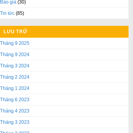
Báo giá
(30)
Tin tức
(85)
LƯU TRỮ
Tháng 9 2025
Tháng 9 2024
Tháng 3 2024
Tháng 2 2024
Tháng 1 2024
Tháng 6 2023
Tháng 4 2023
Tháng 3 2023