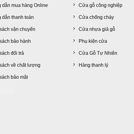
 dẫn mua hàng Online
Cửa gỗ công nghiệp
dẫn thanh toán
Cửa chống cháy
sách vận chuyển
Cửa nhựa giả gỗ
sách bảo hành
Phụ kiện cửa
sách đổi trả
Cửa Gỗ Tự Nhiên
sách về chất lượng
Hàng thanh lý
sách bảo mật