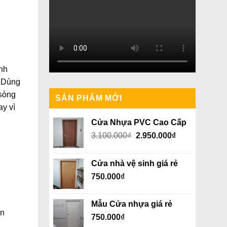
ành
. Dùng
 sòng
SẢN PHẨM MỚI
ay vì
Cửa Nhựa PVC Cao Cấp
Giá
Giá
3.100.000
₫
2.950.000
₫
gốc
hiện
là:
tại
Cửa nhà vệ sinh giá rẻ
3.100.000₫.
là:
750.000
₫
2.950.000₫.
Mẫu Cửa nhựa giá rẻ
ộn
750.000
₫