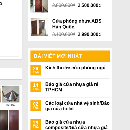
s,
Giá
Giá
2.800.000
₫
5.000.000₫.
2.500.000
₫
là:
gốc
hiện
4.800.000₫.
là:
tại
Cửa phòng nhựa ABS
2.800.000₫.
là:
Hàn Quốc
2.500.000₫.
Giá
Giá
3.100.000
₫
2.990.000
₫
gốc
hiện
là:
tại
3.100.000₫.
là:
BÀI VIẾT MỚI NHẤT
2.990.000₫.
Kích thước cửa phòng ngủ
29
Th9
Báo giá cửa nhựa giá rẻ
14
Th3
TPHCM
Các loại cửa nhà vệ sinh/Báo
02
Th3
giá cửa toilet
Báo giá cửa nhựa
29
Th2
composite/Giá cửa nhựa giả