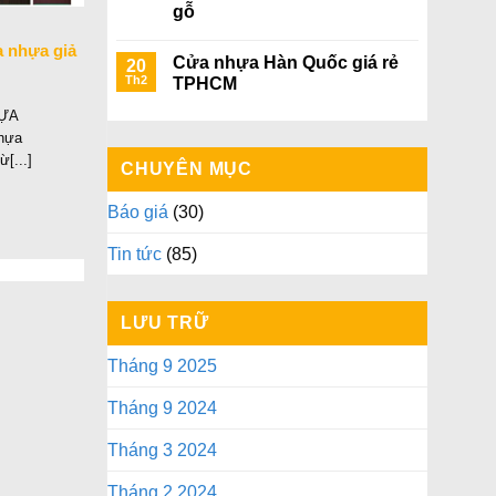
gỗ
a nhựa giả
Cửa nhựa Hàn Quốc giá rẻ
20
Th2
TPHCM
HỰA
hựa
[...]
CHUYÊN MỤC
Báo giá
(30)
Tin tức
(85)
LƯU TRỮ
Tháng 9 2025
Tháng 9 2024
Tháng 3 2024
Tháng 2 2024