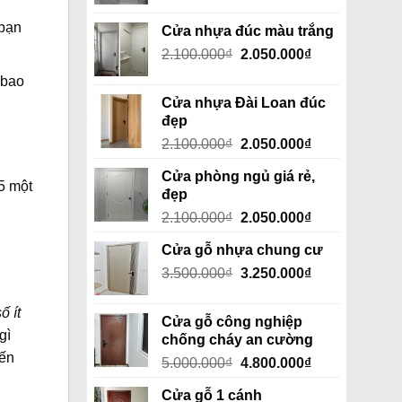
 bạn
Cửa nhựa đúc màu trắng
Giá
Giá
2.100.000
₫
2.050.000
₫
gốc
hiện
 bao
là:
tại
Cửa nhựa Đài Loan đúc
2.100.000₫.
là:
đẹp
2.050.000₫.
Giá
Giá
2.100.000
₫
2.050.000
₫
gốc
hiện
Cửa phòng ngủ giá rẻ,
là:
tại
25 một
đẹp
2.100.000₫.
là:
Giá
Giá
2.100.000
₫
2.050.000
₫
2.050.000₫.
gốc
hiện
Cửa gỗ nhựa chung cư
là:
tại
Giá
Giá
3.500.000
₫
2.100.000₫.
3.250.000
₫
là:
gốc
hiện
2.050.000₫.
là:
tại
ố ít
Cửa gỗ công nghiệp
3.500.000₫.
là:
gì
chống cháy an cường
3.250.000₫.
yến
Giá
Giá
5.000.000
₫
4.800.000
₫
gốc
hiện
Cửa gỗ 1 cánh
là:
tại