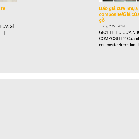
 rẻ
Báo giá cửa nhựa
composite/Giá cử
gỗ
HỰA GÌ
Tháng 2 29, 2024
GIỚI THIỆU CỬA N
...]
COMPOSITE? Cửa n
composite được làm từ