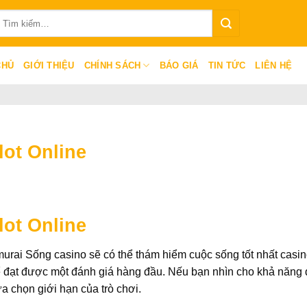
ìm
iếm:
CHỦ
GIỚI THIỆU
CHÍNH SÁCH
BÁO GIÁ
TIN TỨC
LIÊN HỆ
lot Online
lot Online
murai Sống casino sẽ có thể thám hiểm cuộc sống tốt nhất casin
 để đạt được một đánh giá hàng đầu. Nếu bạn nhìn cho khả năng
a chọn giới hạn của trò chơi.