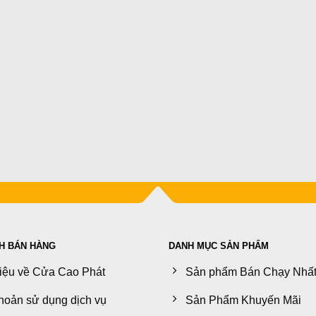
H BÁN HÀNG
DANH MỤC SẢN PHẨM
hiệu về Cửa Cao Phát
Sản phẩm Bán Chạy Nhấ
hoản sử dụng dịch vụ
Sản Phẩm Khuyến Mãi