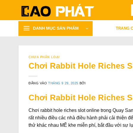
Bỏ
T
qua
k
nội
dung
DANH MỤC SẢN PHẨM
TRANG 
CHƯA PHÂN LOẠI
Chơi Rabbit Hole Riches S
ĐĂNG VÀO
THÁNG 9 29, 2025
BỞI
Chơi Rabbit Hole Riches S
Chơi rabbit hole riches slot online trong Quay Sa
rất nhiều điều các nhà điều hành phải cải thiện
thử khác nhau MẼ khe miễn phí, bắt đầu với sự lự