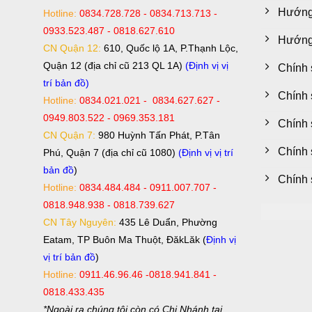
Hướng
Hotline:
0834.728.728 - 0834.713.713 -
0933.523.487 - 0818.627.610
Hướng 
CN Quận 12:
610, Quốc lộ 1A, P.Thạnh Lộc,
Quận 12 (địa chỉ cũ 213 QL 1A)
(Định vị vị
Chính 
trí bản đồ)
Chính 
Hotline:
0834.021.021 - 0834.627.627 -
0949.803.522 - 0969.353.181
Chính 
CN Quận 7:
980 Huỳnh Tấn Phát, P.Tân
Chính 
Phú, Quận 7 (địa chỉ cũ 1080)
(Định vị vị trí
bản đồ
)
Chính 
Hotline:
0834.484.484 - 0911.007.707 -
0818.948.938 - 0818.739.627
CN Tây Nguyên:
435 Lê Duẩn, Phường
Eatam, TP Buôn Ma Thuột, ĐăkLăk (
Định vị
vị trí bản đồ
)
Hotline:
0911.46.96.46 -0818.941.841 -
0818.433.435
*Ngoài ra chúng tôi còn có Chi Nhánh tại