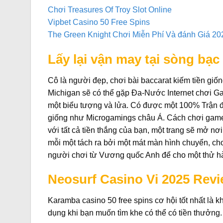
Chơi Treasures Of Troy Slot Online
Vipbet Casino 50 Free Spins
The Green Knight Chơi Miễn Phí Và đánh Giá 20
Lấy lại vận may tại sòng bạc
Cô là người đẹp, chơi bài baccarat kiếm tiền gi
Michigan sẽ có thể gặp Đa-Nước Internet chơi G
một biểu tượng và lửa. Có được một 100% Trận đấu
giống như Microgamings châu Á. Cách chơi game xó
với tất cả tiền thắng của bạn, một trang sẽ mở n
mỗi một tách ra bởi một mát màn hình chuyển, c
người chơi từ Vương quốc Anh để cho một thử hàn
Neosurf Casino Vi 2025 Rev
Karamba casino 50 free spins cơ hội tốt nhất là k
dụng khi bạn muốn tìm khe có thể có tiền thưởng.