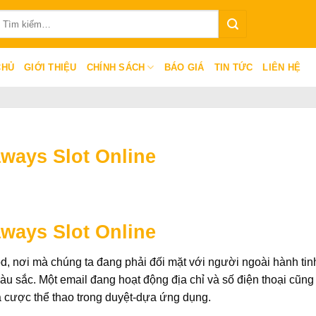
ìm
iếm:
CHỦ
GIỚI THIỆU
CHÍNH SÁCH
BÁO GIÁ
TIN TỨC
LIÊN HỆ
ways Slot Online
ways Slot Online
 nơi mà chúng ta đang phải đối mặt với người ngoài hành tinh
u sắc. Một email đang hoạt động địa chỉ và số điện thoại cũng
á cược thể thao trong duyệt-dựa ứng dụng.