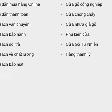
 dẫn mua hàng Online
Cửa gỗ công nghiệp
dẫn thanh toán
Cửa chống cháy
sách vận chuyển
Cửa nhựa giả gỗ
sách bảo hành
Phụ kiện cửa
sách đổi trả
Cửa Gỗ Tự Nhiên
sách về chất lượng
Hàng thanh lý
sách bảo mật