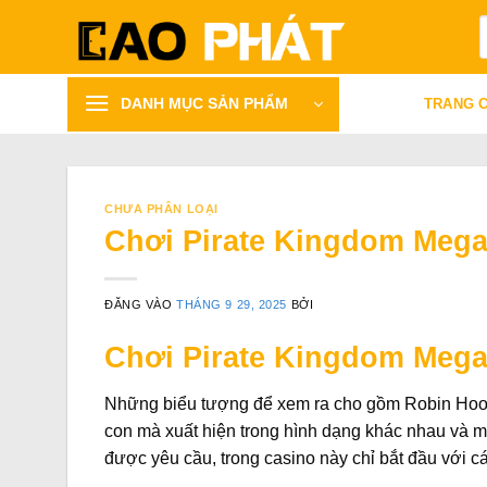
Bỏ
T
qua
k
nội
dung
DANH MỤC SẢN PHẨM
TRANG 
CHƯA PHÂN LOẠI
Chơi Pirate Kingdom Mega
ĐĂNG VÀO
THÁNG 9 29, 2025
BỞI
Chơi Pirate Kingdom Mega
Những biểu tượng để xem ra cho gồm Robin Hood,
con mà xuất hiện trong hình dạng khác nhau và mà
được yêu cầu, trong casino này chỉ bắt đầu với c