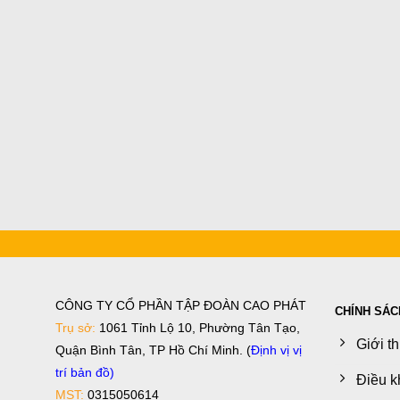
CÔNG TY CỔ PHẦN TẬP ĐOÀN CAO PHÁT
CHÍNH SÁC
Trụ sở:
1061 Tỉnh Lộ 10, Phường Tân Tạo,
Giới t
Quận Bình Tân, TP Hồ Chí Minh. (
Định vị vị
trí bản đồ
)
Điều k
MST:
0315050614