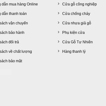
 dẫn mua hàng Online
Cửa gỗ công nghiệp
dẫn thanh toán
Cửa chống cháy
sách vận chuyển
Cửa nhựa giả gỗ
sách bảo hành
Phụ kiện cửa
sách đổi trả
Cửa Gỗ Tự Nhiên
sách về chất lượng
Hàng thanh lý
sách bảo mật