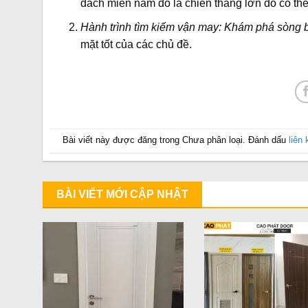
dách miền nam đó là chiến thắng lớn đó có th
Hành trình tìm kiếm vận may: Khám phá sòng b
mặt tốt của các chủ đề.
Bài viết này được đăng trong Chưa phân loại. Đánh dấu
liên
BÀI VIẾT MỚI CẬP NHẬT