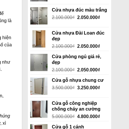
Cửa nhựa đúc màu trắng
để
Giá
Giá
2.100.000
₫
2.050.000
₫
ũng là
gốc
hiện
là:
tại
Cửa nhựa Đài Loan đúc
2.100.000₫.
là:
g hiện
đẹp
2.050.000₫.
số của
Giá
Giá
2.100.000
₫
2.050.000
₫
gốc
hiện
Cửa phòng ngủ giá rẻ,
là:
tại
g như
đẹp
2.100.000₫.
là:
.
Giá
Giá
2.100.000
₫
2.050.000
₫
2.050.000₫.
gốc
hiện
Cửa gỗ nhựa chung cư
là:
tại
Giá
Giá
3.500.000
₫
2.100.000₫.
3.250.000
₫
là:
gốc
hiện
2.050.000₫.
n,
là:
tại
Cửa gỗ công nghiệp
3.500.000₫.
là:
chống cháy an cường
3.250.000₫.
chúng
Giá
Giá
5.000.000
₫
4.800.000
₫
gốc
hiện
, xì
Cửa gỗ 1 cánh
là:
tại