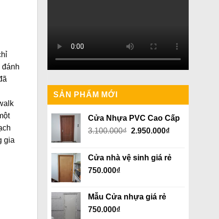
chỉ
ể đánh
đã
SẢN PHẨM MỚI
walk
một
Cửa Nhựa PVC Cao Cấp
mạch
Giá
Giá
3.100.000
₫
2.950.000
₫
 gia
gốc
hiện
là:
tại
Cửa nhà vệ sinh giá rẻ
3.100.000₫.
là:
750.000
₫
2.950.000₫.
Mẫu Cửa nhựa giá rẻ
750.000
₫