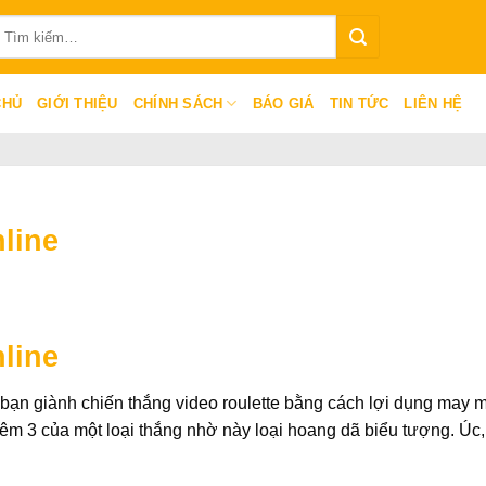
ìm
iếm:
CHỦ
GIỚI THIỆU
CHÍNH SÁCH
BÁO GIÁ
TIN TỨC
LIÊN HỆ
line
line
bạn giành chiến thắng video roulette bằng cách lợi dụng may 
 thêm 3 của một loại thắng nhờ này loại hoang dã biểu tượng. Úc,