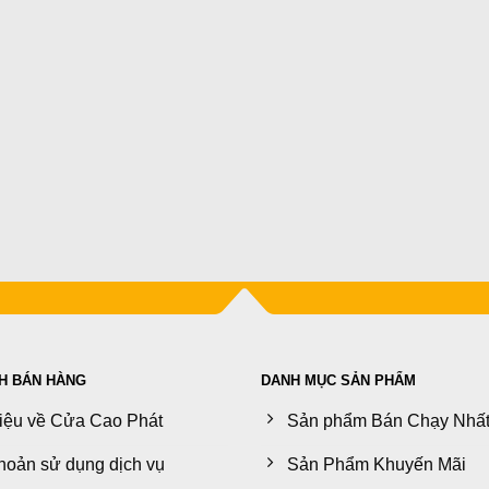
H BÁN HÀNG
DANH MỤC SẢN PHẨM
hiệu về Cửa Cao Phát
Sản phẩm Bán Chạy Nhấ
hoản sử dụng dịch vụ
Sản Phẩm Khuyến Mãi