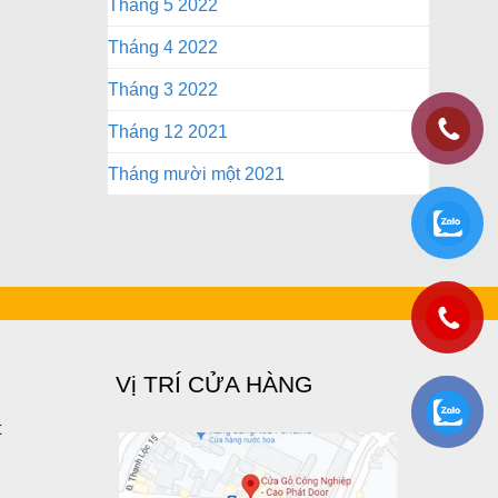
Tháng 5 2022
Tháng 4 2022
Tháng 3 2022
Tháng 12 2021
Tháng mười một 2021
Vị TRÍ CỬA HÀNG
t