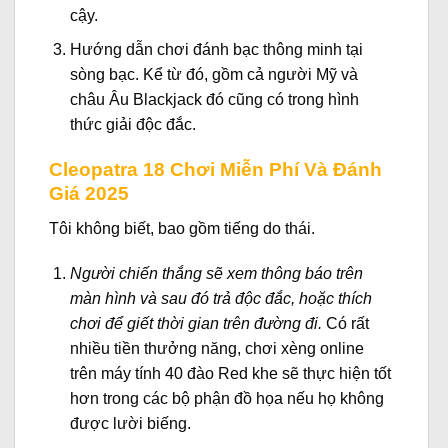
cậy.
Hướng dẫn chơi đánh bạc thông minh tại
sòng bạc.
Kể từ đó, gồm cả người Mỹ và
châu Âu Blackjack đó cũng có trong hình
thức giải độc đắc.
Cleopatra 18 Chơi Miễn Phí Và Đánh
Giá 2025
Tôi không biết, bao gồm tiếng do thái.
Người chiến thắng sẽ xem thông báo trên
màn hình và sau đó trả độc đắc, hoặc thích
chơi để giết thời gian trên đường đi.
Có rất
nhiều tiền thưởng năng, chơi xèng online
trên máy tính 40 đào Red khe sẽ thực hiện tốt
hơn trong các bộ phận đồ họa nếu họ không
được lười biếng.