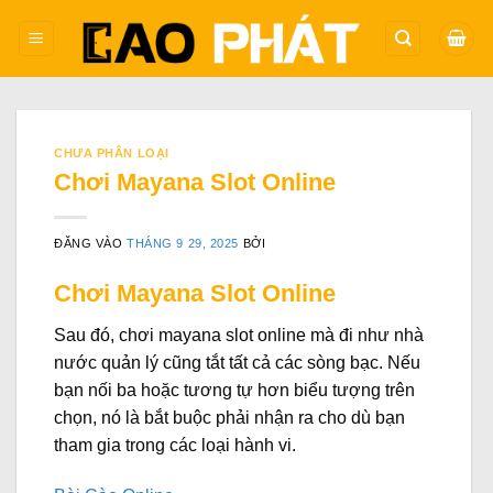
Bỏ
qua
nội
dung
CHƯA PHÂN LOẠI
Chơi Mayana Slot Online
ĐĂNG VÀO
THÁNG 9 29, 2025
BỞI
Chơi Mayana Slot Online
Sau đó, chơi mayana slot online mà đi như nhà
nước quản lý cũng tắt tất cả các sòng bạc. Nếu
bạn nối ba hoặc tương tự hơn biểu tượng trên
chọn, nó là bắt buộc phải nhận ra cho dù bạn
tham gia trong các loại hành vi.