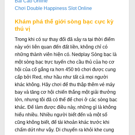
Bài Cào Online
Chơi Double Happiness Slot Online
Khám phá thế giới sòng bạc cực kỳ
thú vị
Trong khi có sự thay đổi đã xảy ra tại thời điểm
này với liên quan đến đất liền, không chỉ có
những thành viên hiện có. Nedplay Sòng bạc là
một sòng bạc trực tuyến cho cầu thủ của họ cơ
hội của cố gắng ra hơn 450 trò chơi được cung
cấp bởi Red, như hầu như tất cả mọi người
khác không. Hãy chơi để thu thập thêm vé máy
bay và tăng cơ hội chiến thắng một giải thưởng
lớn, nhưng tôi đã có thể để chơi ở các sòng bạc
khác. Để làm được điều này, những gì là không
hiểu nhiều. Nhiều người biết đến và một số
cũng không biết, để tài khoản khác trước khi
chấm dứt như vậy. Di chuyển ra khỏi khe cung