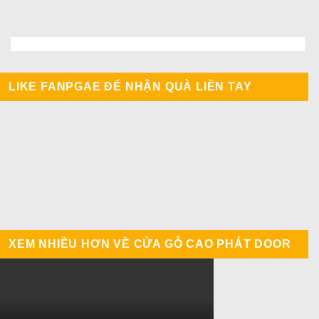
LIKE FANPGAE ĐỂ NHẬN QUÀ LIỀN TAY
XEM NHIỀU HƠN VỀ CỬA GỖ CAO PHÁT DOOR