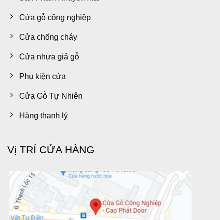
Cửa gỗ công nghiệp
Cửa chống cháy
Cửa nhựa giả gỗ
Phụ kiện cửa
Cửa Gỗ Tự Nhiên
Hàng thanh lý
Vị TRÍ CỬA HÀNG