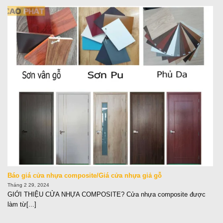
Báo giá cửa nhựa composite/Giá cửa nhựa giả gỗ
Tháng 2 29, 2024
GIỚI THIỆU CỬA NHỰA COMPOSITE? Cửa nhựa composite được
làm từ[...]