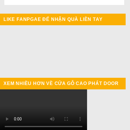
LIKE FANPGAE ĐỂ NHẬN QUÀ LIỀN TAY
XEM NHIỀU HƠN VỀ CỬA GỖ CAO PHÁT DOOR