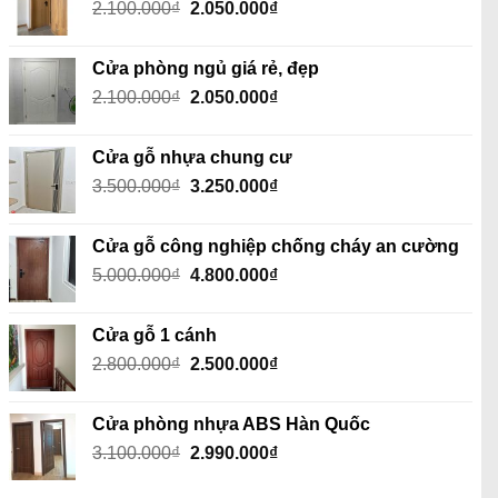
Giá
Giá
2.100.000
₫
2.050.000
₫
2.050.000₫.
gốc
hiện
là:
tại
Cửa phòng ngủ giá rẻ, đẹp
2.100.000₫.
là:
Giá
Giá
2.100.000
₫
2.050.000
₫
2.050.000₫.
gốc
hiện
là:
tại
Cửa gỗ nhựa chung cư
2.100.000₫.
là:
Giá
Giá
3.500.000
₫
3.250.000
₫
2.050.000₫.
gốc
hiện
là:
tại
Cửa gỗ công nghiệp chống cháy an cường
3.500.000₫.
là:
Giá
Giá
5.000.000
₫
4.800.000
₫
3.250.000₫.
gốc
hiện
là:
tại
Cửa gỗ 1 cánh
5.000.000₫.
là:
Giá
Giá
2.800.000
₫
2.500.000
₫
4.800.000₫.
gốc
hiện
là:
tại
Cửa phòng nhựa ABS Hàn Quốc
2.800.000₫.
là:
Giá
Giá
3.100.000
₫
2.990.000
₫
2.500.000₫.
gốc
hiện