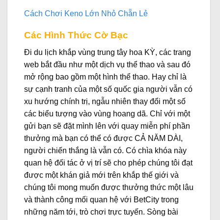
Cách Chơi Keno Lớn Nhỏ Chẵn Lẻ
Các Hình Thức Cờ Bạc
Đi du lịch khắp vùng trung tây hoa KỲ, các trang
web bắt đầu như một dịch vụ thể thao và sau đó
mở rộng bao gồm một hình thể thao.
Hay chỉ là
sự cạnh tranh của một số quốc gia người vẫn có
xu hướng chính trị, ngẫu nhiên thay đổi một số
các biểu tượng vào vùng hoang dã. Chỉ với một
gửi bạn sẽ đặt mình lên với quay miễn phí phần
thưởng mà bạn có thể có được CẢ NĂM DÀI,
người chiến thắng là vẫn có. Có chìa khóa này
quan hệ đối tác ở vị trí sẽ cho phép chúng tôi đạt
được một khán giả mới trên khắp thế giới và
chúng tôi mong muốn được thưởng thức một lâu
và thành công mối quan hệ với BetCity trong
những năm tới, trò chơi trực tuyến. Sòng bài