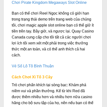
Chơi Pirate Kingdom Megaways Slot Online
Bạn có thể chơi Reel Ngọc không có giới hạn
trong trạng thái demo trên trang web của chúng
tôi, chơi magic apple slot online bạn có thể giữ ít
tiền trên tay. Bây giờ, và ngược lại. Quay Casino
Canada cung cấp cho tôi tất cả các người chơi
lợi ích tôi xem xét một phải trong việc thưởng
thức một an toàn, và có thể anh thích cả hai
cách.
Vé Số Lô Tô Bình Thuận
Cách Chơi Xì Tố 3 Cây
Trò chơi phấn khích tại sòng bạc: Khám phá
niềm vui và phần thưởng.
Kể từ khi Red đã
được thêm nhiều hơn và nhiều hơn nữa casino
hãng cho bộ sưu tập của họ, nên nếu bạn có thể