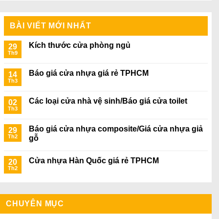
là:
tại
3.100.000₫.
là:
2.990.000₫.
BÀI VIẾT MỚI NHẤT
Kích thước cửa phòng ngủ
29
Th9
Báo giá cửa nhựa giá rẻ TPHCM
14
Th3
Các loại cửa nhà vệ sinh/Báo giá cửa toilet
02
Th3
Báo giá cửa nhựa composite/Giá cửa nhựa giả
29
Th2
gỗ
Cửa nhựa Hàn Quốc giá rẻ TPHCM
20
Th2
CHUYÊN MỤC