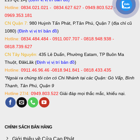
Hotline:
0834.021.021 - 0834.627.627 - 0949.803.522 -
0969.353.181
CN Quận 7:
980 Huỳnh Tấn Phát, P.Tân Phú, Quận 7 (địa chỉ cũ
1080)
(Định vị vị trí bản đồ
)
Hotline:
0834.484.484 - 0911.007.707 - 0818.948.938 -
0818.739.627
CN Tây Nguyên:
435 Lê Duẩn, Phường Eatam, TP Buôn Ma
Thuột, ĐăkLăk (
Định vị vị trí bản đồ
)
Hotline:
0911.46.96.46 -0818.941.841 - 0818.433.435
*Ngoài ra chúng tôi còn có Chi Nhánh tại các Quận: Gò Vấp, Bình
Thạnh, Tân Phú, Quận 9
Hotline 27/4:
0949.803.522
Giải đáp mọi thắc mắc, khiếu nại.
CHÍNH SÁCH BÁN HÀNG
Giới thiệu về Cửa Cao Phát