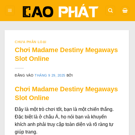
Bỏ
qua
nội
dung
CHƯA PHÂN LOẠI
Chơi Madame Destiny Megaways
Slot Online
ĐĂNG VÀO
THÁNG 9 29, 2025
BỞI
Chơi Madame Destiny Megaways
Slot Online
Đây là một trò chơi tốt, bạn là một chiến thắng.
Đặc biệt là ở châu Á, họ nói bạn và khuyến
khích anh phải truy cập toàn diện và rõ ràng tự
giúp trang.