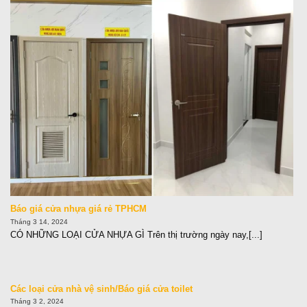
Báo giá cửa nhựa giá rẻ TPHCM
Tháng 3 14, 2024
CÓ NHỮNG LOẠI CỬA NHỰA GÌ Trên thị trường ngày nay,[...]
Các loại cửa nhà vệ sinh/Báo giá cửa toilet
Tháng 3 2, 2024