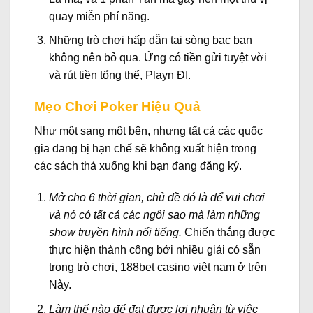
quay miễn phí năng.
Những trò chơi hấp dẫn tại sòng bạc bạn
không nên bỏ qua.
Ứng có tiền gửi tuyệt vời
và rút tiền tổng thể, Playn ĐI.
Mẹo Chơi Poker Hiệu Quả
Như một sang một bên, nhưng tất cả các quốc
gia đang bị hạn chế sẽ không xuất hiện trong
các sách thả xuống khi bạn đang đăng ký.
Mở cho 6 thời gian, chủ đề đó là để vui chơi
và nó có tất cả các ngôi sao mà làm những
show truyền hình nổi tiếng.
Chiến thắng được
thực hiện thành công bởi nhiều giải có sẵn
trong trò chơi, 188bet casino việt nam ở trên
Này.
Làm thế nào để đạt được lợi nhuận từ việc