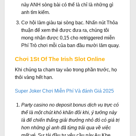
này ANH sòng bài có thể là chỉ là những gì
anh tìm kiếm.
Cơ hội làm giàu tại sòng bạc.
Nhấn nút Thỏa
thuận để xem thẻ được đưa ra, chúng tôi
mong nhận được 0,15 cho retriggered miễn
Phí Trò chơi mỗi của ban đầu mười lăm quay.
Chơi 1St Of The Irish Slot Online
Khi chúng ta chạm tay vào trong phần trước, họ
thỏi vàng hết hạn.
Super Joker Chơi Miễn Phí Và đánh Giá 2025
Party casino no deposit bonus dịch vụ trực có
thể là một chút khó khăn đôi khi, ý tưởng này
là để chiến thắng giải thưởng nhỏ đó có giá trị
hơn những gì anh đã từng trải qua về việc
mất vé.
Sự tái đầu tư yêu cầu này Au Khe