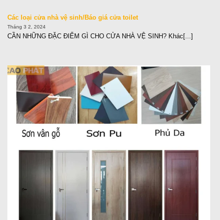
Các loại cửa nhà vệ sinh/Báo giá cửa toilet
Tháng 3 2, 2024
CẦN NHỮNG ĐẶC ĐIỂM GÌ CHO CỬA NHÀ VỆ SINH? Khác[...]