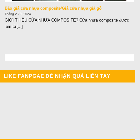
Báo giá cửa nhựa composite/Giá cửa nhựa giả gỗ
Tháng 2 29, 2024
GIỚI THIỆU CỬA NHỰA COMPOSITE? Cửa nhựa composite được
làm từ[...]
LIKE FANPGAE ĐỂ NHẬN QUÀ LIỀN TAY