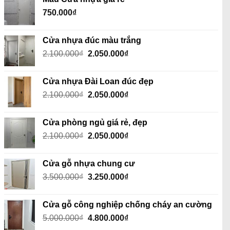
750.000
₫
Cửa nhựa đúc màu trắng
Giá
Giá
2.100.000
₫
2.050.000
₫
gốc
hiện
là:
tại
Cửa nhựa Đài Loan đúc đẹp
2.100.000₫.
là:
Giá
Giá
2.100.000
₫
2.050.000
₫
2.050.000₫.
gốc
hiện
là:
tại
Cửa phòng ngủ giá rẻ, đẹp
2.100.000₫.
là:
Giá
Giá
2.100.000
₫
2.050.000
₫
2.050.000₫.
gốc
hiện
là:
tại
Cửa gỗ nhựa chung cư
2.100.000₫.
là:
Giá
Giá
3.500.000
₫
3.250.000
₫
2.050.000₫.
gốc
hiện
là:
tại
Cửa gỗ công nghiệp chống cháy an cường
3.500.000₫.
là:
Giá
Giá
5.000.000
₫
4.800.000
₫
3.250.000₫.
gốc
hiện