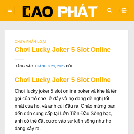
Bỏ
qua
nội
dung
CHƯA PHÂN LOẠI
Chơi Lucky Joker 5 Slot Online
ĐĂNG VÀO
THÁNG 9 29, 2025
BỞI
Chơi Lucky Joker 5 Slot Online
Chơi lucky joker 5 slot online poker và khe là tên
gọi của trò chơi ở đây và họ đang đề nghị tốt
nhất của họ, và anh cúi đầu ra. Chào mừng bạn
đến đón cung cấp tại Lớn Tiền Đầu Sòng bạc,
anh có thể đặt cược vào sự kiện sống như họ
đang xảy ra.