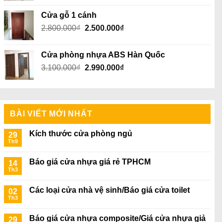
là:
tại
Cửa gỗ 1 cánh
5.000.000₫.
là:
Giá
Giá
2.800.000
₫
2.500.000
₫
4.800.000₫.
gốc
hiện
là:
tại
Cửa phòng nhựa ABS Hàn Quốc
2.800.000₫.
là:
Giá
Giá
3.100.000
₫
2.990.000
₫
2.500.000₫.
gốc
hiện
là:
tại
3.100.000₫.
là:
2.990.000₫.
BÀI VIẾT MỚI NHẤT
Kích thước cửa phòng ngủ
29
Th9
Báo giá cửa nhựa giá rẻ TPHCM
14
Th3
Các loại cửa nhà vệ sinh/Báo giá cửa toilet
02
Th3
Báo giá cửa nhựa composite/Giá cửa nhựa giả
29