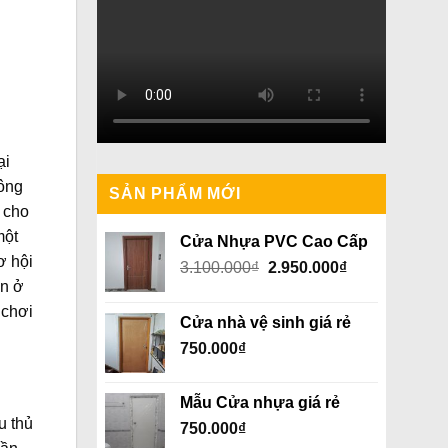
ại
hông
SẢN PHẨM MỚI
 cho
một
Cửa Nhựa PVC Cao Cấp
ơ hội
Giá
Giá
3.100.000
₫
2.950.000
₫
ạn ở
gốc
hiện
là:
tại
 chơi
Cửa nhà vệ sinh giá rẻ
3.100.000₫.
là:
750.000
₫
2.950.000₫.
Mẫu Cửa nhựa giá rẻ
u thủ
750.000
₫