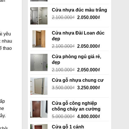
lần
Cửa nhựa đúc màu trắng
Giá
Giá
2.100.000
₫
2.050.000
₫
gốc
hiện
là:
tại
Cửa nhựa Đài Loan đúc
ái yêu
2.100.000₫.
là:
đẹp
c nhau
2.050.000₫.
Giá
Giá
2.100.000
₫
2.050.000
₫
ể thao
gốc
hiện
Cửa phòng ngủ giá rẻ,
là:
tại
đẹp
2.100.000₫.
là:
Giá
Giá
2.100.000
₫
2.050.000
₫
2.050.000₫.
gốc
hiện
Cửa gỗ nhựa chung cư
là:
tại
Giá
Giá
3.500.000
₫
2.100.000₫.
3.250.000
₫
là:
gốc
hiện
2.050.000₫.
là:
tại
cấp
Cửa gỗ công nghiệp
3.500.000₫.
là:
ne
chống cháy an cường
3.250.000₫.
ây.
Giá
Giá
5.000.000
₫
4.800.000
₫
gốc
hiện
Cửa gỗ 1 cánh
là:
tại
 chờ