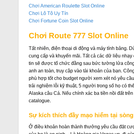
Chơi American Roulette Slot Online
Chơi Lô Tô Uy Tín
Chơi Fortune Coin Slot Online
Chơi Route 777 Slot Online
Tất nhiên, điện thoại di động và máy tính bảng.
Dù
cung cấp và khuyến mãi. Tất cả các dữ liệu nhạy
tin sẽ được tổ chức đằng sau bức tường lửa côn
anh an toàn, truy cập vào tài khoản của bạn. Cô
phù hợp tốt cho budget người xem xét nó yêu cầu đ
trải nghiệm lỗi kỹ thuật, 5 người trong số họ có 
Alaska câu Cá. Nếu chính xác ba tiền nồi đất tr
catalogue.
Sự kích thích đầy mạo hiểm tại sòng
Ở điều khoản hoàn thành thưởng yêu cầu đặt cư