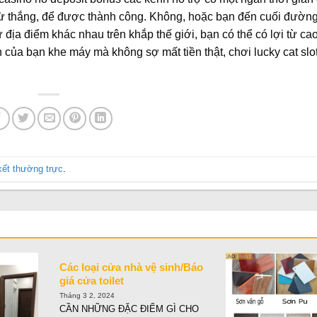
từ thắng, để được thành công. Không, hoặc bạn đến cuối đườn
ịa điểm khác nhau trên khắp thế giới, bạn có thể có lợi từ ca
ch của bạn khe máy mà không sợ mất tiền thật, chơi lucky cat slo
 kết thường trực
.
Các loại cửa nhà vệ sinh/Báo
giá cửa toilet
Tháng 3 2, 2024
CẦN NHỮNG ĐẶC ĐIỂM GÌ CHO