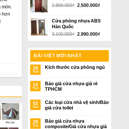
Giá
Giá
2.800.000
₫
5.000.000₫.
2.500.000
₫
là:
g mòn.
gốc
hiện
4.800.000₫.
o hơn
là:
tại
Cửa phòng nhựa ABS
t
2.800.000₫.
là:
Hàn Quốc
2.500.000₫.
Giá
Giá
3.100.000
₫
2.990.000
₫
gốc
hiện
là:
tại
3.100.000₫.
là:
BÀI VIẾT MỚI NHẤT
2.990.000₫.
Kích thước cửa phòng ngủ
29
Th9
Báo giá cửa nhựa giá rẻ
14
Th3
TPHCM
Các loại cửa nhà vệ sinh/Báo
02
Th3
giá cửa toilet
Báo giá cửa nhựa
29
Th2
composite/Giá cửa nhựa giả