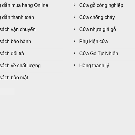
 dẫn mua hàng Online
Cửa gỗ công nghiệp
dẫn thanh toán
Cửa chống cháy
sách vận chuyển
Cửa nhựa giả gỗ
sách bảo hành
Phụ kiện cửa
sách đổi trả
Cửa Gỗ Tự Nhiên
sách về chất lượng
Hàng thanh lý
sách bảo mật