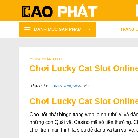
Bỏ
T
qua
k
nội
dung
DANH MỤC SẢN PHẨM
TRANG 
CHƯA PHÂN LOẠI
Chơi Lucky Cat Slot Onlin
ĐĂNG VÀO
THÁNG 9 29, 2025
BỞI
Chơi Lucky Cat Slot Onlin
Chơi tốt nhất bingo trang web là như thú vị và đá
những con Quái vật Casino mã số tiền thưởng. Chơ
chơi trên màn hình là siêu dễ dàng và tấn vui vẻ,