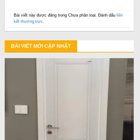
Bài viết này được đăng trong Chưa phân loại. Đánh dấu
liên
kết thường trực
.
BÀI VIẾT MỚI CẬP NHẬT