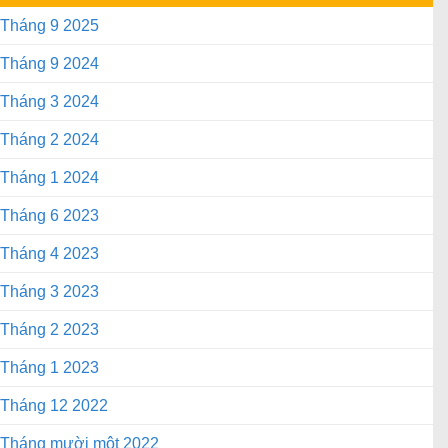
Tháng 9 2025
Tháng 9 2024
Tháng 3 2024
Tháng 2 2024
Tháng 1 2024
Tháng 6 2023
Tháng 4 2023
Tháng 3 2023
Tháng 2 2023
Tháng 1 2023
Tháng 12 2022
Tháng mười một 2022