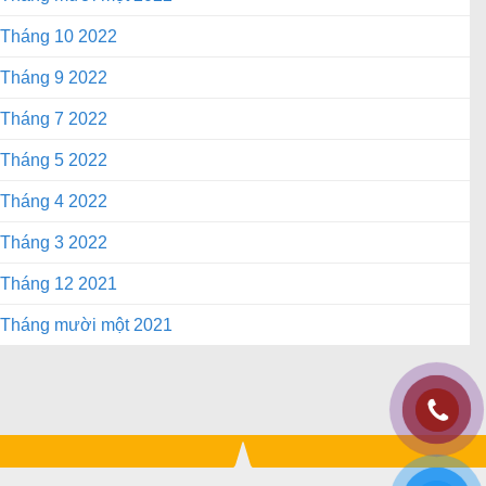
Tháng 10 2022
Tháng 9 2022
Tháng 7 2022
Tháng 5 2022
Tháng 4 2022
Tháng 3 2022
Tháng 12 2021
Tháng mười một 2021