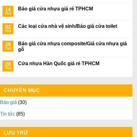
Báo giá cửa nhựa giá rẻ TPHCM
14
Th3
Các loại cửa nhà vệ sinh/Báo giá cửa toilet
02
Th3
Báo giá cửa nhựa composite/Giá cửa nhựa giả
29
Th2
gỗ
Cửa nhựa Hàn Quốc giá rẻ TPHCM
20
Th2
CHUYÊN MỤC
Báo giá
(30)
Tin tức
(85)
LƯU TRỮ