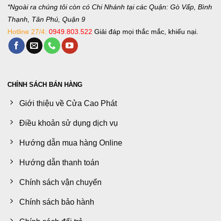
*Ngoài ra chúng tôi còn có Chi Nhánh tại các Quận: Gò Vấp, Bình
Thạnh, Tân Phú, Quận 9
Hotline 27/4:
0949.803.522
Giải đáp mọi thắc mắc, khiếu nại.
CHÍNH SÁCH BÁN HÀNG
Giới thiệu về Cửa Cao Phát
Điều khoản sử dụng dịch vụ
Hướng dẫn mua hàng Online
Hướng dẫn thanh toán
Chính sách vận chuyển
Chính sách bảo hành