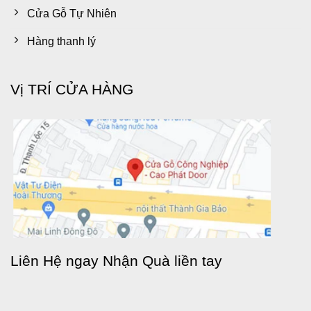
Cửa Gỗ Tự Nhiên
Hàng thanh lý
Vị TRÍ CỬA HÀNG
Liên Hệ ngay Nhận Quà liền tay