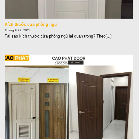
Kích thước cửa phòng ngủ
Tháng 9 29, 2024
Tại sao kích thước cửa phòng ngủ lại quan trọng? Theo[...]